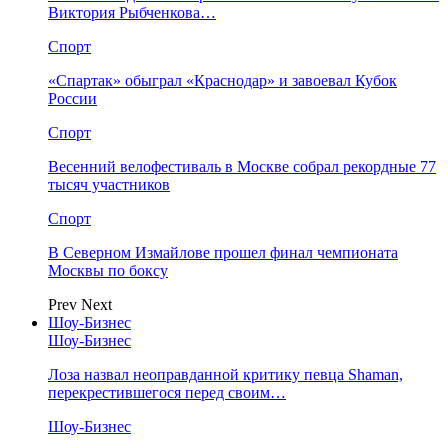
Виктория Рыбченкова…
Спорт
«Спартак» обыграл «Краснодар» и завоевал Кубок
России
Спорт
Весенний велофестиваль в Москве собрал рекордные 77
тысяч участников
Спорт
В Северном Измайлове прошел финал чемпионата
Москвы по боксу
Prev
Next
Шоу-Бизнес
Шоу-Бизнес
Лоза назвал неоправданной критику певца Shaman,
перекрестившегося перед своим…
Шоу-Бизнес