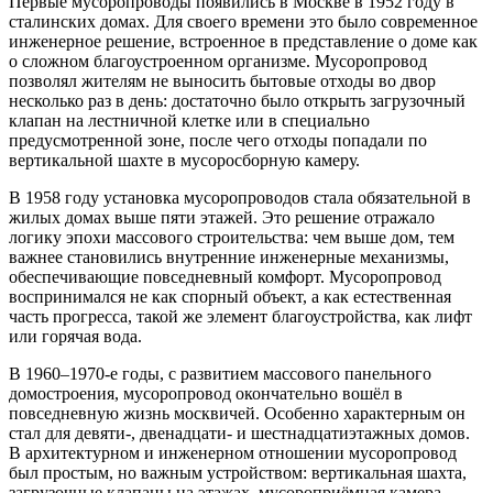
Первые мусоропроводы появились в Москве в 1952 году в
сталинских домах. Для своего времени это было современное
инженерное решение, встроенное в представление о доме как
о сложном благоустроенном организме. Мусоропровод
позволял жителям не выносить бытовые отходы во двор
несколько раз в день: достаточно было открыть загрузочный
клапан на лестничной клетке или в специально
предусмотренной зоне, после чего отходы попадали по
вертикальной шахте в мусоросборную камеру.
В 1958 году установка мусоропроводов стала обязательной в
жилых домах выше пяти этажей. Это решение отражало
логику эпохи массового строительства: чем выше дом, тем
важнее становились внутренние инженерные механизмы,
обеспечивающие повседневный комфорт. Мусоропровод
воспринимался не как спорный объект, а как естественная
часть прогресса, такой же элемент благоустройства, как лифт
или горячая вода.
В 1960–1970-е годы, с развитием массового панельного
домостроения, мусоропровод окончательно вошёл в
повседневную жизнь москвичей. Особенно характерным он
стал для девяти-, двенадцати- и шестнадцатиэтажных домов.
В архитектурном и инженерном отношении мусоропровод
был простым, но важным устройством: вертикальная шахта,
загрузочные клапаны на этажах, мусороприёмная камера