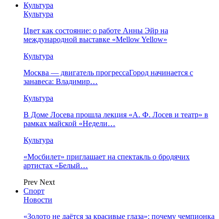
Культура
Культура
Цвет как состояние: о работе Анны Эйр на
международной выставке «Mellow Yellow»
Культура
Москва — двигатель прогрессаГород начинается с
занавеса: Владимир…
Культура
В Доме Лосева прошла лекция «А. Ф. Лосев и театр» в
рамках майской «Недели…
Культура
«Мосбилет» приглашает на спектакль о бродячих
артистах «Белый…
Prev
Next
Спорт
Новости
«Золото не даётся за красивые глаза»: почему чемпионка