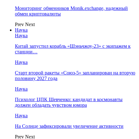
Мониторинг обменников Monik.exchange, надежный
обмен криптовалюты
Prev
Next
Наука
Наука
Китай запустил корабль «Шэньчжоу-23» с экипажем к
станции…
Наука
Старт второй ракеты «Союз-5» запланирован на вторую
половину 2027 года
Наука
Психолог ЦПК Шевченко: кандидат в космонавты
должен обладать чувством юмора
Наука
На Солнце зафиксировали увеличение активности
Prev
Next