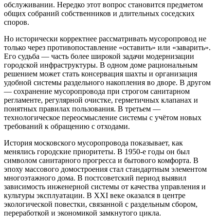
обслуживании. Нередко этот вопрос становится предметом
общих собраний собственников и длительных соседских
споров.
Но исторически корректнее рассматривать мусоропровод не
только через противопоставление «оставить» или «заварить».
Его судьба — часть более широкой задачи модернизации
городской инфраструктуры. В одном доме рациональным
решением может стать консервация шахты и организация
удобной системы раздельного накопления во дворе. В другом
— сохранение мусоропровода при строгом санитарном
регламенте, регулярной очистке, герметичных клапанах и
понятных правилах пользования. В третьем —
технологическое переосмысление системы с учётом новых
требований к обращению с отходами.
История московского мусоропровода показывает, как
менялись городские приоритеты. В 1950-е годы он был
символом санитарного прогресса и бытового комфорта. В
эпоху массового домостроения стал стандартным элементом
многоэтажного дома. В постсоветский период выявил
зависимость инженерной системы от качества управления и
культуры эксплуатации. В XXI веке оказался в центре
экологической повестки, связанной с раздельным сбором,
переработкой и экономикой замкнутого цикла.