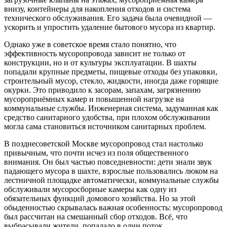
внизу, контейнеры для накопления отходов и система
технического обслуживания. Его задача была очевидной —
ускорить и упростить удаление бытового мусора из квартир.
Однако уже в советское время стало понятно, что
эффективность мусоропровода зависит не только от
конструкции, но и от культуры эксплуатации. В шахты
попадали крупные предметы, пищевые отходы без упаковки,
строительный мусор, стекло, жидкости, иногда даже горящие
окурки. Это приводило к засорам, запахам, загрязнению
мусороприёмных камер и повышенной нагрузке на
коммунальные службы. Инженерная система, задуманная как
средство санитарного удобства, при плохом обслуживании
могла сама становиться источником санитарных проблем.
В позднесоветской Москве мусоропровод стал настолько
привычным, что почти исчез из поля общественного
внимания. Он был частью повседневности: дети знали звук
падающего мусора в шахте, взрослые пользовались люком на
лестничной площадке автоматически, коммунальные службы
обслуживали мусоросборные камеры как одну из
обязательных функций домового хозяйства. Но за этой
обыденностью скрывалась важная особенность: мусоропровод
был рассчитан на смешанный сбор отходов. Всё, что
выбрасывали жители, попадало в один поток.