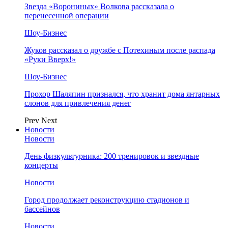
Звезда «Ворониных» Волкова рассказала о
перенесенной операции
Шоу-Бизнес
Жуков рассказал о дружбе с Потехиным после распада
«Руки Вверх!»
Шоу-Бизнес
Прохор Шаляпин признался, что хранит дома янтарных
слонов для привлечения денег
Prev
Next
Новости
Новости
День физкультурника: 200 тренировок и звездные
концерты
Новости
Город продолжает реконструкцию стадионов и
бассейнов
Новости