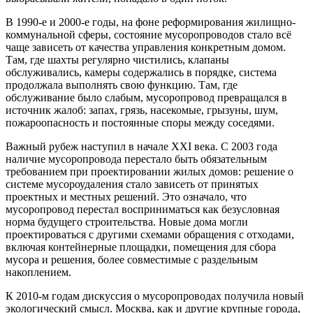
В 1990-е и 2000-е годы, на фоне реформирования жилищно-
коммунальной сферы, состояние мусоропроводов стало всё
чаще зависеть от качества управления конкретным домом.
Там, где шахты регулярно чистились, клапаны
обслуживались, камеры содержались в порядке, система
продолжала выполнять свою функцию. Там, где
обслуживание было слабым, мусоропровод превращался в
источник жалоб: запах, грязь, насекомые, грызуны, шум,
пожароопасность и постоянные споры между соседями.
Важный рубеж наступил в начале XXI века. С 2003 года
наличие мусоропровода перестало быть обязательным
требованием при проектировании жилых домов: решение о
системе мусороудаления стало зависеть от принятых
проектных и местных решений. Это означало, что
мусоропровод перестал восприниматься как безусловная
норма будущего строительства. Новые дома могли
проектироваться с другими схемами обращения с отходами,
включая контейнерные площадки, помещения для сбора
мусора и решения, более совместимые с раздельным
накоплением.
К 2010-м годам дискуссия о мусоропроводах получила новый
экологический смысл. Москва, как и другие крупные города,