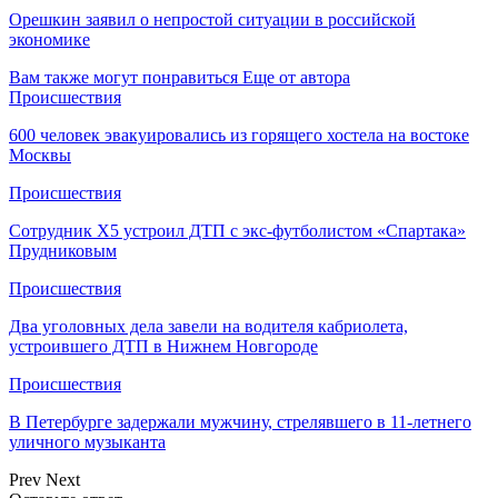
Орешкин заявил о непростой ситуации в российской
экономике
Вам также могут понравиться
Еще от автора
Происшествия
600 человек эвакуировались из горящего хостела на востоке
Москвы
Происшествия
Сотрудник Х5 устроил ДТП с экс-футболистом «Спартака»
Прудниковым
Происшествия
Два уголовных дела завели на водителя кабриолета,
устроившего ДТП в Нижнем Новгороде
Происшествия
В Петербурге задержали мужчину, стрелявшего в 11-летнего
уличного музыканта
Prev
Next