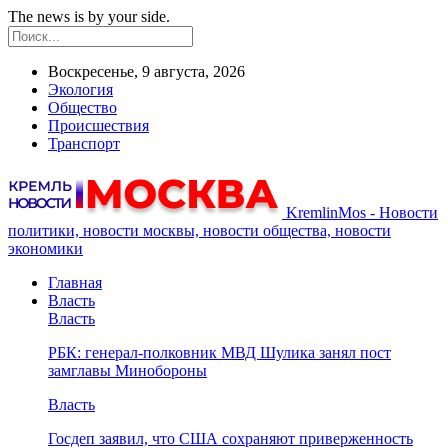
The news is by your side.
Воскресенье, 9 августа, 2026
Экология
Общество
Происшествия
Транспорт
KremlinMos - Новости
политики, новости москвы, новости общества, новости
экономики
Главная
Власть
Власть
РБК: генерал-полковник МВД Шулика занял пост
замглавы Минобороны
Власть
Госдеп заявил, что США сохраняют приверженность