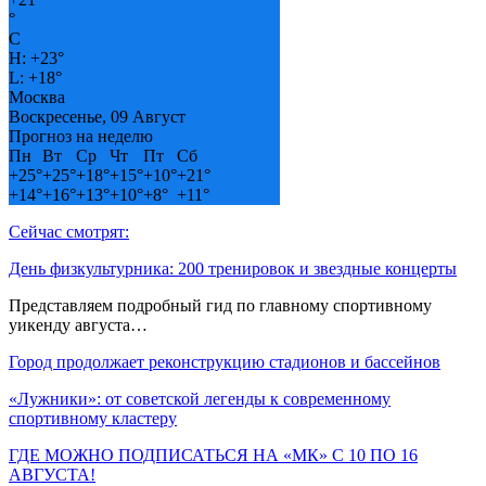
°
C
H:
+
23°
L:
+
18°
Москва
Воскресенье, 09 Август
Прогноз на неделю
Пн
Вт
Ср
Чт
Пт
Сб
+
25°
+
25°
+
18°
+
15°
+
10°
+
21°
+
14°
+
16°
+
13°
+
10°
+
8°
+
11°
Сейчас смотрят:
День физкультурника: 200 тренировок и звездные концерты
Представляем подробный гид по главному спортивному
уикенду августа…
Город продолжает реконструкцию стадионов и бассейнов
«Лужники»: от советской легенды к современному
спортивному кластеру
ГДЕ МОЖНО ПОДПИСАТЬСЯ НА «МК» С 10 ПО 16
АВГУСТА!