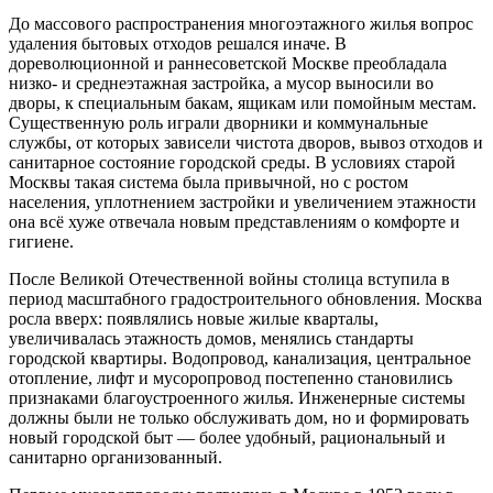
До массового распространения многоэтажного жилья вопрос
удаления бытовых отходов решался иначе. В
дореволюционной и раннесоветской Москве преобладала
низко- и среднеэтажная застройка, а мусор выносили во
дворы, к специальным бакам, ящикам или помойным местам.
Существенную роль играли дворники и коммунальные
службы, от которых зависели чистота дворов, вывоз отходов и
санитарное состояние городской среды. В условиях старой
Москвы такая система была привычной, но с ростом
населения, уплотнением застройки и увеличением этажности
она всё хуже отвечала новым представлениям о комфорте и
гигиене.
После Великой Отечественной войны столица вступила в
период масштабного градостроительного обновления. Москва
росла вверх: появлялись новые жилые кварталы,
увеличивалась этажность домов, менялись стандарты
городской квартиры. Водопровод, канализация, центральное
отопление, лифт и мусоропровод постепенно становились
признаками благоустроенного жилья. Инженерные системы
должны были не только обслуживать дом, но и формировать
новый городской быт — более удобный, рациональный и
санитарно организованный.