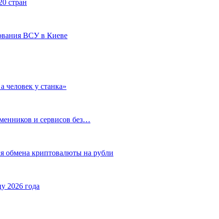
20 стран
ования ВСУ в Киеве
а человек у станка»
бменников и сервисов без…
ля обмена криптовалюты на рубли
у 2026 года