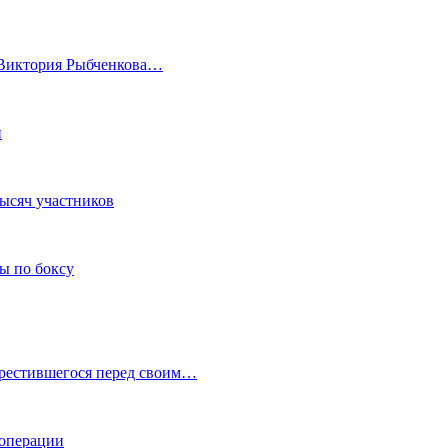
а Виктория Рыбченкова…
и
тысяч участников
ы по боксу
крестившегося перед своим…
 операции