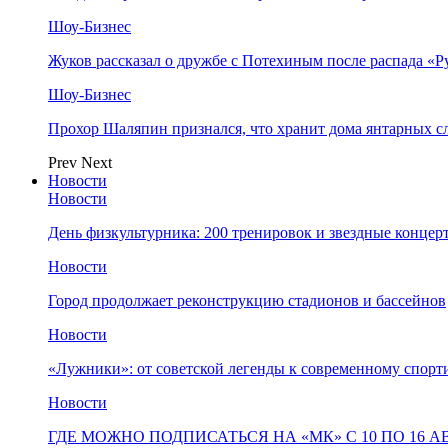
Шоу-Бизнес
Жуков рассказал о дружбе с Потехиным после распада «Р
Шоу-Бизнес
Прохор Шаляпин признался, что хранит дома янтарных с
Prev
Next
Новости
Новости
День физкультурника: 200 тренировок и звездные концер
Новости
Город продолжает реконструкцию стадионов и бассейнов
Новости
«Лужники»: от советской легенды к современному спорт
Новости
ГДЕ МОЖНО ПОДПИСАТЬСЯ НА «МК» С 10 ПО 16 А