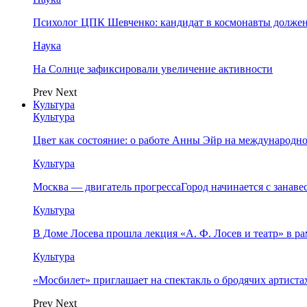
Психолог ЦПК Шевченко: кандидат в космонавты должен
Наука
На Солнце зафиксировали увеличение активности
Prev
Next
Культура
Культура
Цвет как состояние: о работе Анны Эйр на международно
Культура
Москва — двигатель прогрессаГород начинается с занав
Культура
В Доме Лосева прошла лекция «А. Ф. Лосев и театр» в 
Культура
«Мосбилет» приглашает на спектакль о бродячих артист
Prev
Next