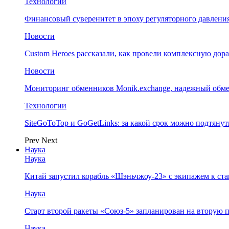
Технологии
Финансовый суверенитет в эпоху регуляторного давления
Новости
Custom Heroes рассказали, как провели комплексную дор
Новости
Мониторинг обменников Monik.exchange, надежный обм
Технологии
SiteGoToTop и GoGetLinks: за какой срок можно подтяну
Prev
Next
Наука
Наука
Китай запустил корабль «Шэньчжоу-23» с экипажем к с
Наука
Старт второй ракеты «Союз-5» запланирован на вторую 
Наука