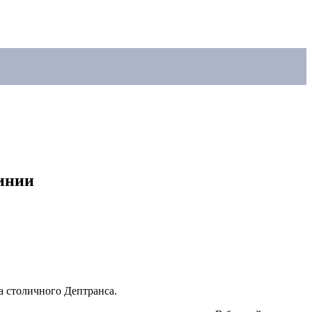
линии
а столичного Дептранса.