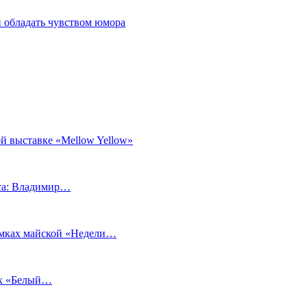
 обладать чувством юмора
й выставке «Mellow Yellow»
еса: Владимир…
рамках майской «Недели…
ах «Белый…