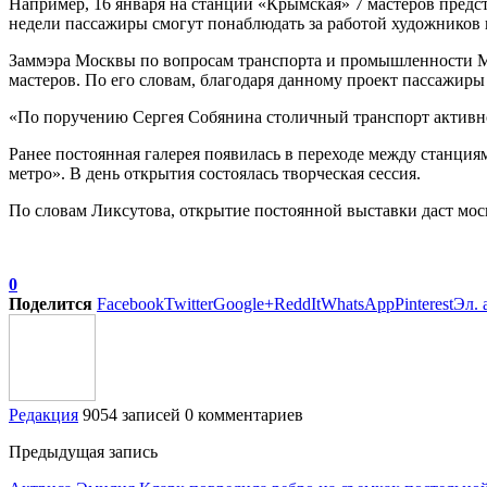
Например, 16 января на станции «Крымская» 7 мастеров предс
недели пассажиры смогут понаблюдать за работой художников 
Заммэра Москвы по вопросам транспорта и промышленности Ма
мастеров. По его словам, благодаря данному проект пассажиры
«По поручению Сергея Собянина столичный транспорт активно 
Ранее постоянная галерея появилась в переходе между станци
метро». В день открытия состоялась творческая сессия.
По словам Ликсутова, открытие постоянной выставки даст моск
0
Поделится
Facebook
Twitter
Google+
ReddIt
WhatsApp
Pinterest
Эл. 
Редакция
9054 записей
0 комментариев
Предыдущая запись