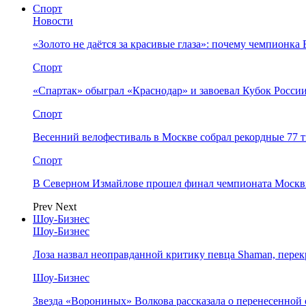
Спорт
Новости
«Золото не даётся за красивые глаза»: почему чемпионк
Спорт
«Спартак» обыграл «Краснодар» и завоевал Кубок Росси
Спорт
Весенний велофестиваль в Москве собрал рекордные 77 
Спорт
В Северном Измайлове прошел финал чемпионата Москв
Prev
Next
Шоу-Бизнес
Шоу-Бизнес
Лоза назвал неоправданной критику певца Shaman, пере
Шоу-Бизнес
Звезда «Ворониных» Волкова рассказала о перенесенной