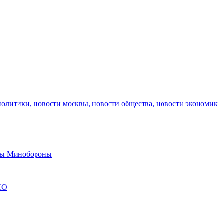
политики, новости москвы, новости общества, новости экономи
авы Минобороны
ЯО