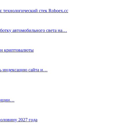
: технологический стек Roboex.cc
аботку автомобильного света на…
ен криптовалюты
ть индексацию сайта и…
танции…
половину 2027 года