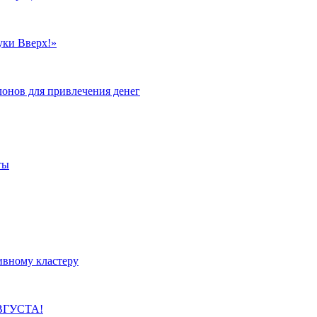
уки Вверх!»
лонов для привлечения денег
ты
ивному кластеру
ВГУСТА!