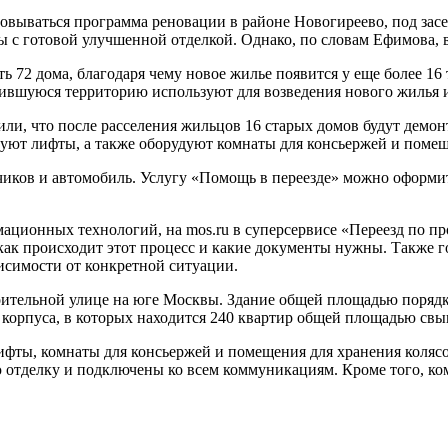
изовываться программа реновации в районе Новогиреево, под засе
ы с готовой улучшенной отделкой. Однако, по словам Ефимова, в
 72 дома, благодаря чему новое жилье появится у еще более 16
одившуюся территорию используют для возведения нового жилья 
ли, что после расселения жильцов 16 старых домов будут демон
ют лифты, а также оборудуют комнаты для консьержей и помеще
зчиков и автомобиль. Услугу «Помощь в переезде» можно оформи
ационных технологий, на mos.ru в суперсервисе «Переезд по п
, как происходит этот процесс и какие документы нужны. Также 
висимости от конкретной ситуации.
оительной улице на юге Москвы. Здание общей площадью порядк
2 корпуса, в которых находится 240 квартир общей площадью свы
ифты, комнаты для консьержей и помещения для хранения колясо
 отделку и подключены ко всем коммуникациям. Кроме того, к