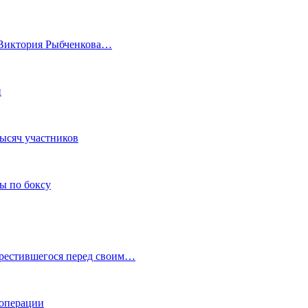
а Виктория Рыбченкова…
и
тысяч участников
ы по боксу
крестившегося перед своим…
 операции