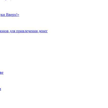
уки Вверх!»
лонов для привлечения денег
ве
м