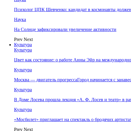
Психолог ЦПК Шевченко: кандидат в космонавты должен
Наука
На Солнце зафиксировали увеличение активности
Prev
Next
Культура
Культура
Цвет как состояние: о работе Анны Эйр на международно
Культура
Москва — двигатель прогрессаГород начинается с занав
Культура
В Доме Лосева прошла лекция «А. Ф. Лосев и театр» в 
Культура
«Мосбилет» приглашает на спектакль о бродячих артист
Prev
Next