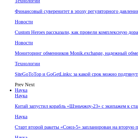
Технологии
Финансовый суверенитет в эпоху регуляторного давления
Новости
Custom Heroes рассказали, как провели комплексную дор
Новости
Мониторинг обменников Monik.exchange, надежный обм
Технологии
SiteGoToTop и GoGetLinks: за какой срок можно подтяну
Prev
Next
Наука
Наука
Китай запустил корабль «Шэньчжоу-23» с экипажем к с
Наука
Старт второй ракеты «Союз-5» запланирован на вторую 
Наука