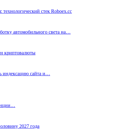
: технологический стек Roboex.cc
аботку автомобильного света на…
ен криптовалюты
ть индексацию сайта и…
танции…
половину 2027 года