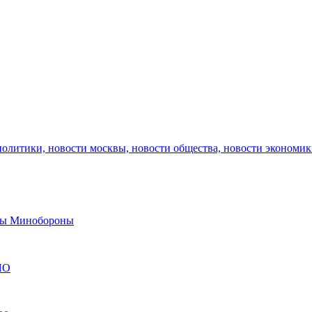
политики, новости москвы, новости общества, новости экономи
авы Минобороны
ЯО