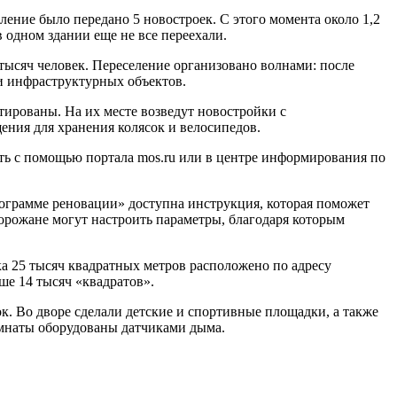
ление было передано 5 новостроек. С этого момента около 1,2
 одном здании еще не все переехали.
 тысяч человек. Переселение организовано волнами: после
и инфраструктурных объектов.
тированы. На их месте возведут новостройки с
ния для хранения колясок и велосипедов.
ть с помощью портала mos.ru или в центре информирования по
рограмме реновации» доступна инструкция, которая поможет
горожане могут настроить параметры, благодаря которым
а 25 тысяч квадратных метров расположено по адресу
ше 14 тысяч «квадратов».
к. Во дворе сделали детские и спортивные площадки, а также
омнаты оборудованы датчиками дыма.