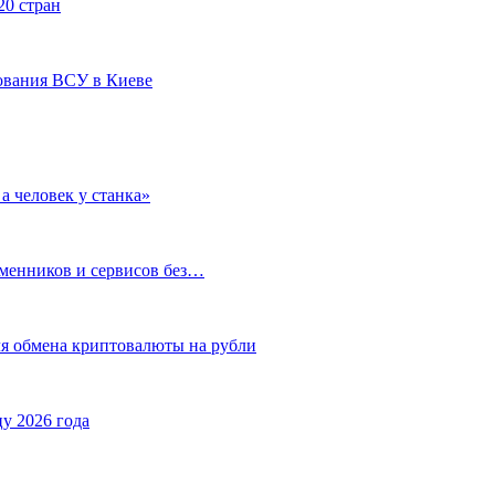
20 стран
ования ВСУ в Киеве
а человек у станка»
бменников и сервисов без…
ля обмена криптовалюты на рубли
у 2026 года