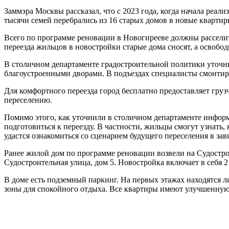
Заммэра Москвы рассказал, что с 2023 года, когда начала реал
тысячи семей перебрались из 16 старых домов в новые квартир
Всего по программе реновации в Новогирееве должны расселить
переезда жильцов в новостройки старые дома сносят, а освоб
В столичном департаменте градостроительной политики уточни
благоустроенными дворами. В подъездах специалисты смонтиру
Для комфортного переезда город бесплатно предоставляет гру
переселению.
Помимо этого, как уточнили в столичном департаменте информ
подготовиться к переезду. В частности, жильцы смогут узнать
удастся ознакомиться со сценарием будущего переселения в за
Ранее жилой дом по программе реновации возвели на Судостр
Судостроительная улица, дом 5. Новостройка включает в себя 
В доме есть подземный паркинг. На первых этажах находятся л
зоны для спокойного отдыха. Все квартиры имеют улучшенную