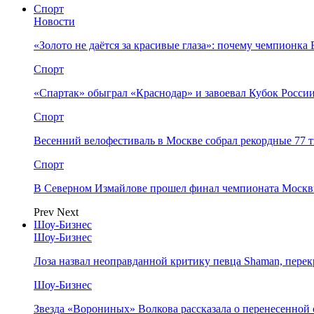
Спорт
Новости
«Золото не даётся за красивые глаза»: почему чемпионк
Спорт
«Спартак» обыграл «Краснодар» и завоевал Кубок Росси
Спорт
Весенний велофестиваль в Москве собрал рекордные 77 
Спорт
В Северном Измайлове прошел финал чемпионата Москв
Prev
Next
Шоу-Бизнес
Шоу-Бизнес
Лоза назвал неоправданной критику певца Shaman, пере
Шоу-Бизнес
Звезда «Ворониных» Волкова рассказала о перенесенной