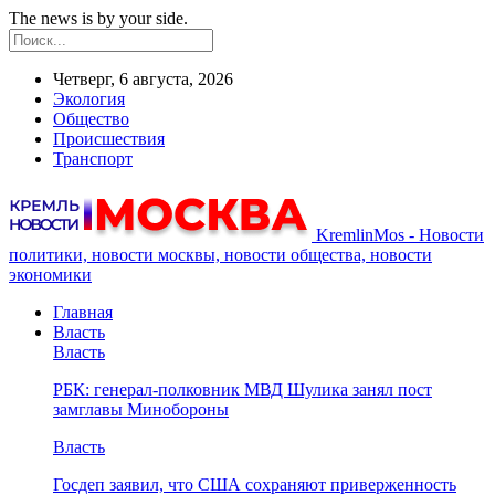
The news is by your side.
Четверг, 6 августа, 2026
Экология
Общество
Происшествия
Транспорт
KremlinMos - Новости
политики, новости москвы, новости общества, новости
экономики
Главная
Власть
Власть
РБК: генерал-полковник МВД Шулика занял пост
замглавы Минобороны
Власть
Госдеп заявил, что США сохраняют приверженность