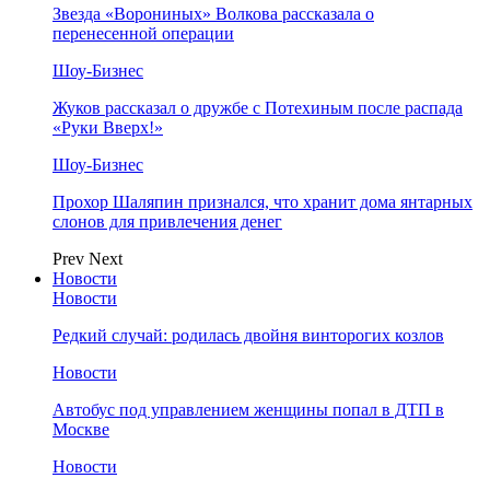
Звезда «Ворониных» Волкова рассказала о
перенесенной операции
Шоу-Бизнес
Жуков рассказал о дружбе с Потехиным после распада
«Руки Вверх!»
Шоу-Бизнес
Прохор Шаляпин признался, что хранит дома янтарных
слонов для привлечения денег
Prev
Next
Новости
Новости
Редкий случай: родилась двойня винторогих козлов
Новости
Автобус под управлением женщины попал в ДТП в
Москве
Новости