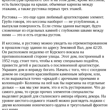
есть балюстрады на крыше, объемные карнизы между
этажами, а также рустовка первых трех этажей.
Рустовка — это еще один любимый архитекторами элемент.
Грубо говоря, это кессоны наоборот — не углубленная, а
выпуклая поверхность. Если стены здания выглядят, будто
сложенные из отдельных камней с глубокими швами между
ними — это и есть отделка рустом.
И кессоны, и рустовку можно увидеть на отремонтированном
в прошлом году здании по адресу Земляной Вал, дом 42/20.
Он расположен недалеко от Курского вокзала на
противоположной стороне улицы. Этот дом, построенный в
1952 году, стоит того, чтобы к нему специально подойти,
привести детей и рассказать о послевоенной архитектуре.
Украшен дом и вправду богато. Начать с того, что с соседним
домом он соединен красивейшим каменным забором, или,
если выражаться точно «аркадой с арочными проемами и
колоннадой» Колонны на ней как бы нарезаны на отдельные
дольки — как мы уже знаем, это и есть рустирование. Что до
самого дома, то среди прочих элементов специалисты
выделяют редкий для сталинского ампира образец декора. На
уровне шестого-седьмого этажей можно разглядеть лоджии с
двумя колоннами ионического ордена и треугольный фронтон
над ними.