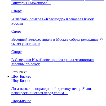
Виктория Рыбченкова…
Спорт
«Спартак» обыграл «Краснодар» и завоевал Кубок
России
Спорт
Весенний велофестиваль в Москве собрал рекордные 77
тысяч участников
Спорт
В Северном Измайлове прошел финал чемпионата
Москвы по боксу
Prev
Next
Шоу-Бизнес
Шоу-Бизнес
Лоза назвал неоправданной критику певца Shaman,
перекрестившегося перед своим…
Шоу-Бизнес