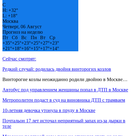
C
H:
+
32°
L:
+
18°
Москва
Четверг, 06 Август
Прогноз на неделю
Пт
Сб
Вс
Пн
Вт
Ср
+
35°
+
25°
+
23°
+
25°
+
27°
+
23°
+
21°
+
18°
+
16°
+
15°
+
17°
+
14°
Сейчас смотрят:
Редкий случай: родилась двойня винторогих козлов
Винторогие козлы неожиданно родили двойню в Москве…
Автобус под управлением женщины попал в ДТП в Москве
Метрополитен подаст в суд на виновника ДТП с трамваем
10-летняя девочка утонула в пруду в Москве
Почтальон 17 лет источал неприятный запах из-за дырки в
теле