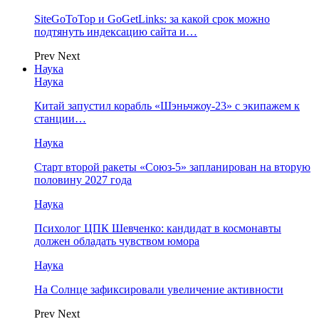
SiteGoToTop и GoGetLinks: за какой срок можно
подтянуть индексацию сайта и…
Prev
Next
Наука
Наука
Китай запустил корабль «Шэньчжоу-23» с экипажем к
станции…
Наука
Старт второй ракеты «Союз-5» запланирован на вторую
половину 2027 года
Наука
Психолог ЦПК Шевченко: кандидат в космонавты
должен обладать чувством юмора
Наука
На Солнце зафиксировали увеличение активности
Prev
Next