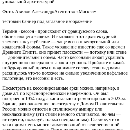
Фото: Авилов Александр/Агентство «Москва»
тестовый баннер под заглавное изображение
Термин «кессон» происходит от французского слова,
обозначающего «ящик». И выглядит этот архитектурный
элемент как углубление — чаще всего прямоугольной или
квадратной формы. Такое украшение известно еще со времен
Древнего Египта, оно придет плоскости — потолку или стене
— дополнительный объем. Часто кессонами любят украшать
внутреннюю поверхность арок и куполов. Пройдите в какой-
нибудь арочный проем и поднимите голову: если над вами
раскинулось что-то похожее на сильно увеличенное вафельное
полотенце, это кессоны и есть.
Посмотреть на кессонированные арки можно, например, в
доме 2/1 по Краснопресненской набережной. Он был
построен в 1954 году, а капитально отремонтирован в 2023-м.
Здание, расположенное по соседству с Домом Правительства
России можно отнести к сталинскому ампиру или
неоклассицизму (эти стили немного отличаются, но чем —
интересно, пожалуй, только специалистам). Главное, что в
таких домах есть много заимствований от величественной
архитектуры прошлого. Вот и на этом доме, кроме кессонов,