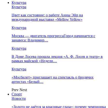
Культура
Культура
Цвет как состояние: о работе Анны Эйр на
международной выставке «Mellow Yellow»
Культура
Москва — двигатель прогрессаГород начинается с
занавеса: Владимир…
Культура
В Доме Лосева прошла лекция «А. Ф. Лосев и театр» в
рамках майской «Недели…
Культура
«Мосбилет» приглашает на спектакль о бродячих
артистах «Белый…
Prev
Next
Спорт
Новости
«Золото не даётся за красивые глаза»: почему чемпионка