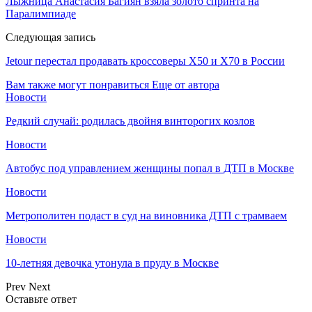
Лыжница Анастасия Багиян взяла золото спринта на
Паралимпиаде
Следующая запись
Jetour перестал продавать кроссоверы X50 и X70 в России
Вам также могут понравиться
Еще от автора
Новости
Редкий случай: родилась двойня винторогих козлов
Новости
Автобус под управлением женщины попал в ДТП в Москве
Новости
Метрополитен подаст в суд на виновника ДТП с трамваем
Новости
10-летняя девочка утонула в пруду в Москве
Prev
Next
Оставьте ответ