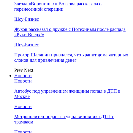
Звезда «Ворониных» Волкова рассказала о
перенесенной операции
Шоу-Бизнес
Жуков рассказал о дружбе с Потехиным после распада
«Руки Вверх!»
Шоу-Бизнес
Прохор Шаляпин признался, что хранит дома янтарных
слонов для привлечения денег
Prev
Next
Новости
Новости
Автобус под управлением женщины попал в ДТП в
Москве
Новости
Метрополитен подаст в суд на виновника ДТП с
трамваем
Новости