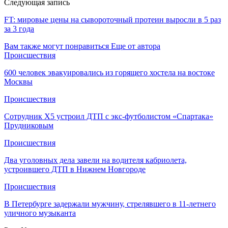
Следующая запись
FT: мировые цены на сывороточный протеин выросли в 5 раз
за 3 года
Вам также могут понравиться
Еще от автора
Происшествия
600 человек эвакуировались из горящего хостела на востоке
Москвы
Происшествия
Сотрудник Х5 устроил ДТП с экс-футболистом «Спартака»
Прудниковым
Происшествия
Два уголовных дела завели на водителя кабриолета,
устроившего ДТП в Нижнем Новгороде
Происшествия
В Петербурге задержали мужчину, стрелявшего в 11-летнего
уличного музыканта