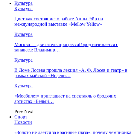
Культура
Культура
Цвет как состояние: о работе Анны Эйр на
международной выставке «Mellow Yellow»
Культура
Москва — двигатель прогрессаГород начинается с
занавеса: Владимир…
Культура
В Доме Лосева прошла лекция «А. Ф. Лосев и театр» в
рамках майской «Недели…
Культура
«Мосбилет» приглашает на спектакль о бродячих
артистах «Белый…
Prev
Next
Спорт
Новости
«Золото не даётся за красивые глаза»: почему чемпионка