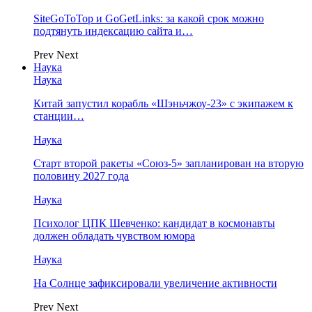
SiteGoToTop и GoGetLinks: за какой срок можно
подтянуть индексацию сайта и…
Prev
Next
Наука
Наука
Китай запустил корабль «Шэньчжоу-23» с экипажем к
станции…
Наука
Старт второй ракеты «Союз-5» запланирован на вторую
половину 2027 года
Наука
Психолог ЦПК Шевченко: кандидат в космонавты
должен обладать чувством юмора
Наука
На Солнце зафиксировали увеличение активности
Prev
Next