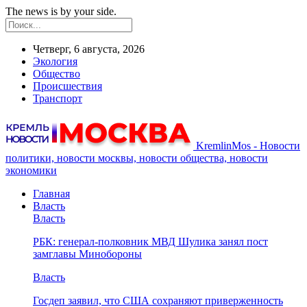
The news is by your side.
Четверг, 6 августа, 2026
Экология
Общество
Происшествия
Транспорт
KremlinMos - Новости
политики, новости москвы, новости общества, новости
экономики
Главная
Власть
Власть
РБК: генерал-полковник МВД Шулика занял пост
замглавы Минобороны
Власть
Госдеп заявил, что США сохраняют приверженность