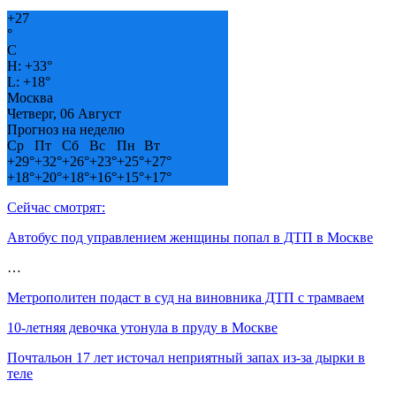
+
27
°
C
H:
+
33°
L:
+
18°
Москва
Четверг, 06 Август
Прогноз на неделю
Ср
Пт
Сб
Вс
Пн
Вт
+
29°
+
32°
+
26°
+
23°
+
25°
+
27°
+
18°
+
20°
+
18°
+
16°
+
15°
+
17°
Сейчас смотрят:
Автобус под управлением женщины попал в ДТП в Москве
…
Метрополитен подаст в суд на виновника ДТП с трамваем
10-летняя девочка утонула в пруду в Москве
Почтальон 17 лет источал неприятный запах из-за дырки в
теле