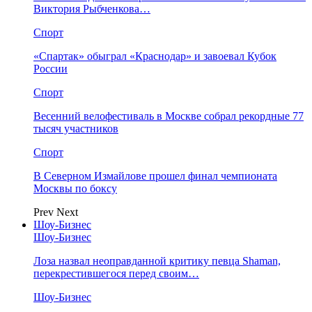
Виктория Рыбченкова…
Спорт
«Спартак» обыграл «Краснодар» и завоевал Кубок
России
Спорт
Весенний велофестиваль в Москве собрал рекордные 77
тысяч участников
Спорт
В Северном Измайлове прошел финал чемпионата
Москвы по боксу
Prev
Next
Шоу-Бизнес
Шоу-Бизнес
Лоза назвал неоправданной критику певца Shaman,
перекрестившегося перед своим…
Шоу-Бизнес