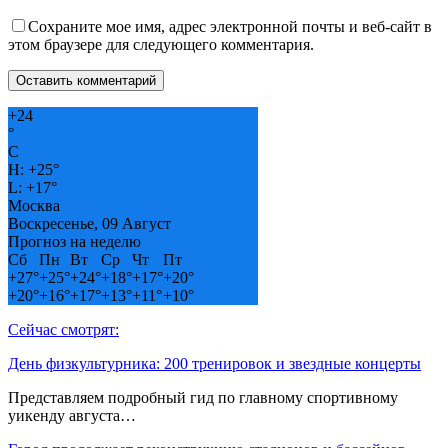
Сохраните мое имя, адрес электронной почты и веб-сайт в
этом браузере для следующего комментария.
+
24
°
C
H:
+
25°
L:
+
17°
Москва
Воскресенье, 09 Август
Прогноз на неделю
Сб
Пн
Вт
Ср
Чт
Пт
+
27°
+
25°
+
24°
+
18°
+
17°
+
20°
+
20°
+
16°
+
17°
+
13°
+
11°
+
10°
Сейчас смотрят:
День физкультурника: 200 тренировок и звездные концерты
Представляем подробный гид по главному спортивному
уикенду августа…