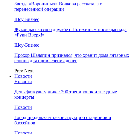
Звезда «Ворониных» Волкова рассказала о
перенесенной операции
Шоу-Бизнес
Жуков рассказал о дружбе с Потехиным после распада
«Руки Вверх!»
Шоу-Бизнес
Прохор Шаляпин признался, что хранит дома янтарных
слонов для привлечения денег
Prev
Next
Новости
Новости
День физкультурника: 200 тренировок и звездные
концерты
Новости
Город продолжает реконструкцию стадионов и
бассейнов
Новости