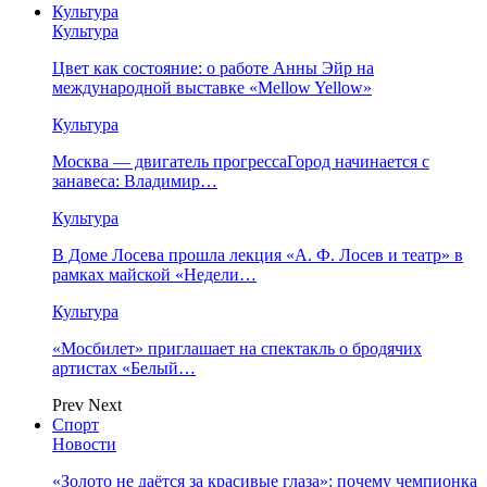
Культура
Культура
Цвет как состояние: о работе Анны Эйр на
международной выставке «Mellow Yellow»
Культура
Москва — двигатель прогрессаГород начинается с
занавеса: Владимир…
Культура
В Доме Лосева прошла лекция «А. Ф. Лосев и театр» в
рамках майской «Недели…
Культура
«Мосбилет» приглашает на спектакль о бродячих
артистах «Белый…
Prev
Next
Спорт
Новости
«Золото не даётся за красивые глаза»: почему чемпионка