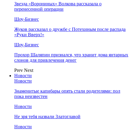
Звезда «Ворониных» Волкова рассказала о
перенесенной операции
Шоу-Бизнес
Жуков рассказал о дружбе с Потехиным после распада
«Руки Вверх!»
Шоу-Бизнес
Прохор Шаляпин признался, что хранит дома янтарных
слонов для привлечения денег
Prev
Next
Новости
Новости
Знаменитые капибары опять стали родителями: пол
пока неизвестен
Новости
Не зря тебя назвали Златоглавой
Новости