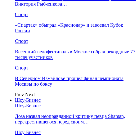
Виктория Рыбченкова…
Спорт
«Спартак» обыграл «Краснодар» и завоевал Кубок
России
Спорт
Весенний велофестиваль в Москве собрал рекордные 77
тысяч участников
Спорт
В Северном Измайлове прошел финал чемпионата
Москвы по боксу
Prev
Next
Шоу-Бизнес
Шоу-Бизнес
Лоза назвал неоправданной критику певца Shaman,
перекрестившегося перед своим…
Шоу-Бизнес