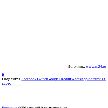
Источник:
www.m24.ru
0
Поделится
Facebook
Twitter
Google+
ReddIt
WhatsApp
Pinterest
Эл.
адрес
Редакция
9056 записей
0 комментариев