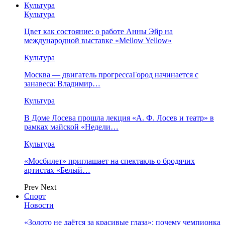
Культура
Культура
Цвет как состояние: о работе Анны Эйр на
международной выставке «Mellow Yellow»
Культура
Москва — двигатель прогрессаГород начинается с
занавеса: Владимир…
Культура
В Доме Лосева прошла лекция «А. Ф. Лосев и театр» в
рамках майской «Недели…
Культура
«Мосбилет» приглашает на спектакль о бродячих
артистах «Белый…
Prev
Next
Спорт
Новости
«Золото не даётся за красивые глаза»: почему чемпионка