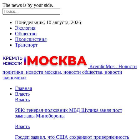
The news is by your side.
Понедельник, 10 августа, 2026
Экология
Общество
Происшествия
Транспорт
KremlinMos - Новости
политики, новости москвы, новости общества, новости
экономики
Главная
Власть
Власть
РБК: генерал-полковник МВД Шулика занял пост
замглавы Минобороны
Власть
Госдеп заявил, что США сохраняют приверженность