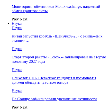
Мониторинг обменников Monik.exchange, надежный
обмен криптовалюты
Prev
Next
Наука
Наука
Китай запустил корабль «Шэньчжоу-23» с экипажем к
станции…
Наука
Старт второй ракеты «Союз-5» запланирован на вторую
половину 2027 года
Наука
Психолог ЦПК Шевченко: кандидат в космонавты
должен обладать чувством юмора
Наука
На Солнце зафиксировали увеличение активности
Prev
Next