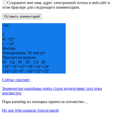
Сохраните мое имя, адрес электронной почты и веб-сайт в
этом браузере для следующего комментария.
+
24
°
C
H:
+
25°
L:
+
14°
Москва
Понедельник, 10 Август
Прогноз на неделю
Вт
Ср
Чт
Пт
Сб
Вс
+
26°
+
19°
+
15°
+
19°
+
16°
+
24°
+
16°
+
13°
+
9°
+
10°
+
13°
+
13°
Сейчас смотрят:
Знаменитые капибары опять стали родителями: пол пока
неизвестен
Пара капибар из зоопарка принесла потомство…
Не зря тебя назвали Златоглавой