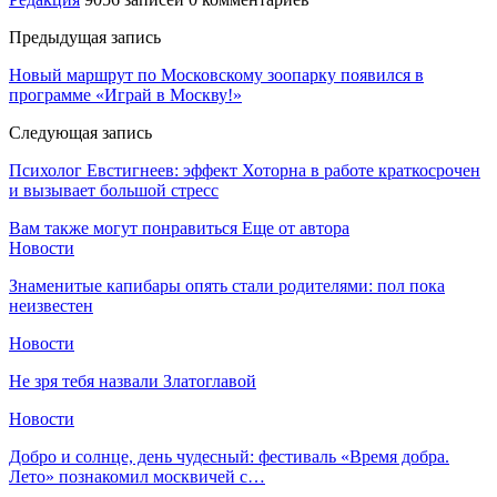
Предыдущая запись
Новый маршрут по Московскому зоопарку появился в
программе «Играй в Москву!»
Следующая запись
Психолог Евстигнеев: эффект Хоторна в работе краткосрочен
и вызывает большой стресс
Вам также могут понравиться
Еще от автора
Новости
Знаменитые капибары опять стали родителями: пол пока
неизвестен
Новости
Не зря тебя назвали Златоглавой
Новости
Добро и солнце, день чудесный: фестиваль «Время добра.
Лето» познакомил москвичей с…