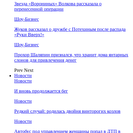
Звезда «Ворониных» Волкова рассказала о
перенесенной операции
Шоу-Бизнес
Жуков рассказал о дружбе с Потехиным после распада
«Руки Вверх!»
Шоу-Бизнес
Прохор Шаляпин признался, что хранит дома янтарных
слонов для привлечения денег
Prev
Next
Новости
Новости
И вновь продолжается бег
Новости
Редкий случай: родилась двойня винторогих козлов
Новости
Автобус под управлением женщины попал в ДТП в