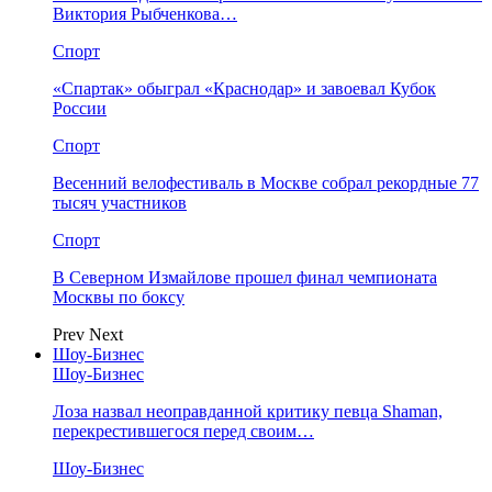
Виктория Рыбченкова…
Спорт
«Спартак» обыграл «Краснодар» и завоевал Кубок
России
Спорт
Весенний велофестиваль в Москве собрал рекордные 77
тысяч участников
Спорт
В Северном Измайлове прошел финал чемпионата
Москвы по боксу
Prev
Next
Шоу-Бизнес
Шоу-Бизнес
Лоза назвал неоправданной критику певца Shaman,
перекрестившегося перед своим…
Шоу-Бизнес