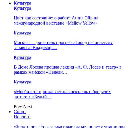
Культура
Культура
Цвет как состояние: о работе Анны Эйр на
международной выставке «Mellow Yellow»
Культура
Москва — двигатель прогрессаГород начинается с
занавеса: Владимир…
Культура
В Доме Лосева прошла лекция «А. Ф. Лосев и театр» в
рамках майской «Недели…
Культура
«Мосбилет» приглашает на спектакль о бродячих
артистах «Белый…
Prev
Next
Спорт
Новости
«Золото не даётся за красивые глаза»: почему чемпионка