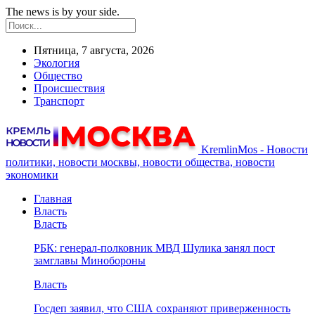
The news is by your side.
Пятница, 7 августа, 2026
Экология
Общество
Происшествия
Транспорт
KremlinMos - Новости
политики, новости москвы, новости общества, новости
экономики
Главная
Власть
Власть
РБК: генерал-полковник МВД Шулика занял пост
замглавы Минобороны
Власть
Госдеп заявил, что США сохраняют приверженность