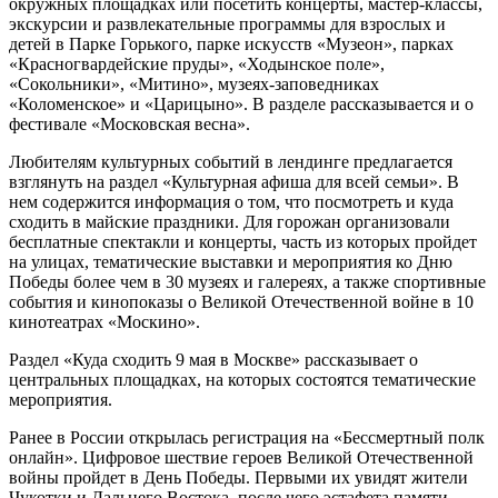
окружных площадках или посетить концерты, мастер-классы,
экскурсии и развлекательные программы для взрослых и
детей в Парке Горького, парке искусств «Музеон», парках
«Красногвардейские пруды», «Ходынское поле»,
«Сокольники», «Митино», музеях-заповедниках
«Коломенское» и «Царицыно». В разделе рассказывается и о
фестивале «Московская весна».
Любителям культурных событий в лендинге предлагается
взглянуть на раздел «Культурная афиша для всей семьи». В
нем содержится информация о том, что посмотреть и куда
сходить в майские праздники. Для горожан организовали
бесплатные спектакли и концерты, часть из которых пройдет
на улицах, тематические выставки и мероприятия ко Дню
Победы более чем в 30 музеях и галереях, а также спортивные
события и кинопоказы о Великой Отечественной войне в 10
кинотеатрах «Москино».
Раздел «Куда сходить 9 мая в Москве» рассказывает о
центральных площадках, на которых состоятся тематические
мероприятия.
Ранее в России открылась регистрация на «Бессмертный полк
онлайн». Цифровое шествие героев Великой Отечественной
войны пройдет в День Победы. Первыми их увидят жители
Чукотки и Дальнего Востока, после чего эстафета памяти