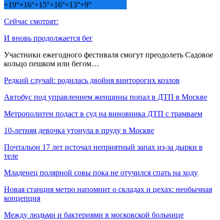
+
19°
+
16°
+
15°
+
16°
+
13°
+
9°
Сейчас смотрят:
И вновь продолжается бег
Участники ежегодного фестиваля смогут преодолеть Садовое
кольцо пешком или бегом…
Редкий случай: родилась двойня винторогих козлов
Автобус под управлением женщины попал в ДТП в Москве
Метрополитен подаст в суд на виновника ДТП с трамваем
10-летняя девочка утонула в пруду в Москве
Почтальон 17 лет источал неприятный запах из-за дырки в
теле
Младенец полярной совы пока не отучился спать на ходу
Новая станция метро напомнит о складах и цехах: необычная
концепция
Между людьми и бактериями в московской больнице