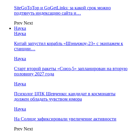
SiteGoToTop и GoGetLinks: за какой срок можно
подтянуть индексацию сайта и…
Prev
Next
Наука
Наука
Китай запустил корабль «Шэньчжоу-23» с экипажем к
станции…
Наука
Старт второй ракеты «Союз-5» запланирован на вторую
половину 2027 года
Наука
Психолог ЦПК Шевченко: кандидат в космонавты
должен обладать чувством юмора
Наука
На Солнце зафиксировали увеличение активности
Prev
Next