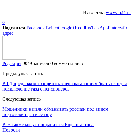
Источник:
www.m24.ru
0
Поделится
Facebook
Twitter
Google+
ReddIt
WhatsApp
Pinterest
Эл.
адрес
Редакция
9049 записей
0 комментариев
Предыдущая запись
В ГД предложили запретить энергокомпаниям брать плату за
подключение газа с пенсионеров
Следующая запись
Мошенники начали обманывать россиян под видом
подготовки дач к сезону
Вам также могут понравиться
Еще от автора
Новости