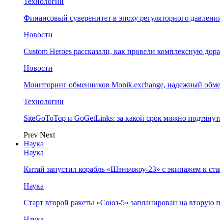
Технологии
Финансовый суверенитет в эпоху регуляторного давления
Новости
Custom Heroes рассказали, как провели комплексную дор
Новости
Мониторинг обменников Monik.exchange, надежный обм
Технологии
SiteGoToTop и GoGetLinks: за какой срок можно подтяну
Prev
Next
Наука
Наука
Китай запустил корабль «Шэньчжоу-23» с экипажем к с
Наука
Старт второй ракеты «Союз-5» запланирован на вторую 
Наука