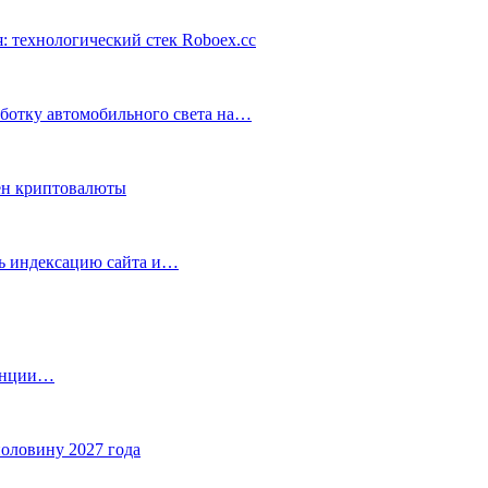
: технологический стек Roboex.cc
аботку автомобильного света на…
ен криптовалюты
ть индексацию сайта и…
танции…
половину 2027 года