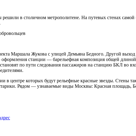
 решили в столичном метрополитене. На путевых стенах самой с
.
пекта Маршала Жукова с улицей Демьяна Бедного. Другой выход
оформления станции — барельефная композиция общей длиной ок
становят по пути следования пассажиров на станцию БКЛ во вх
едителями.
ии в центре которых будут рельефные красные звезды. Стены та
арики. Рядом — узнаваемые виды Москвы: Красная площадь, Бол
адрес