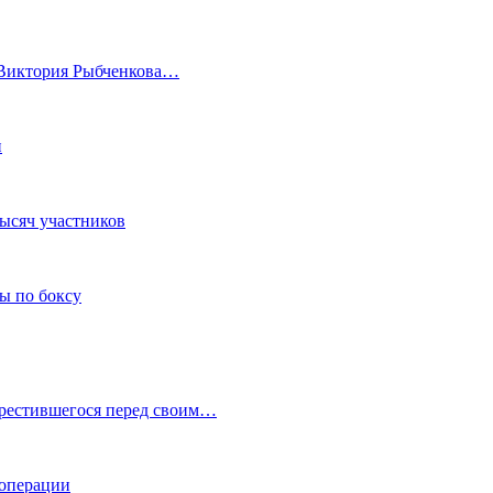
а Виктория Рыбченкова…
и
тысяч участников
ы по боксу
крестившегося перед своим…
 операции