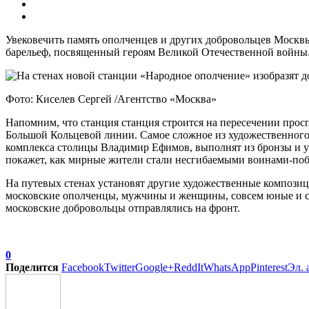
Увековечить память ополченцев и других добровольцев Москвы
барельеф, посвященный героям Великой Отечественной войны
Фото: Киселев Сергей /Агентство «Москва»
Напомним, что станция станция строится на пересечении прос
Большой Кольцевой линии. Самое сложное из художественного 
комплекса столицы Владимир Ефимов, выполнят из бронзы и у
покажет, как мирные жители стали несгибаемыми воинами-поб
На путевых стенах установят другие художественные композиц
московские ополченцы, мужчины и женщины, совсем юные и ст
московские добровольцы отправлялись на фронт.
0
Поделится
Facebook
Twitter
Google+
ReddIt
WhatsApp
Pinterest
Эл. 