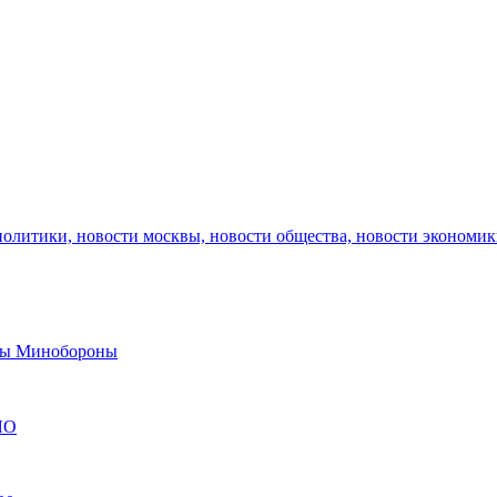
политики, новости москвы, новости общества, новости экономи
авы Минобороны
ЯО