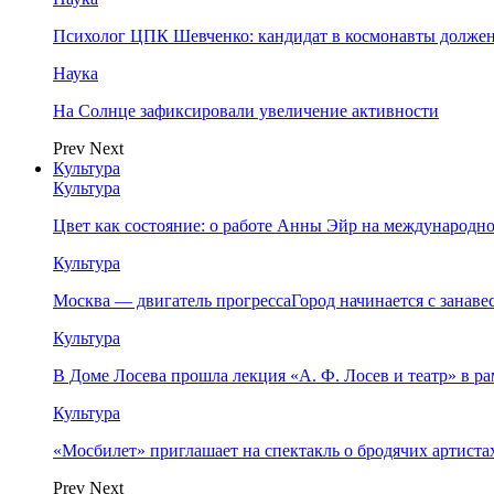
Психолог ЦПК Шевченко: кандидат в космонавты должен
Наука
На Солнце зафиксировали увеличение активности
Prev
Next
Культура
Культура
Цвет как состояние: о работе Анны Эйр на международно
Культура
Москва — двигатель прогрессаГород начинается с занав
Культура
В Доме Лосева прошла лекция «А. Ф. Лосев и театр» в 
Культура
«Мосбилет» приглашает на спектакль о бродячих артист
Prev
Next