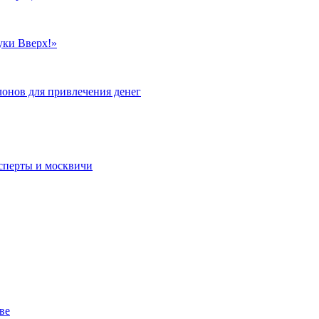
уки Вверх!»
лонов для привлечения денег
сперты и москвичи
ве