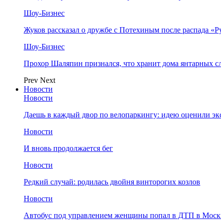
Шоу-Бизнес
Жуков рассказал о дружбе с Потехиным после распада «Р
Шоу-Бизнес
Прохор Шаляпин признался, что хранит дома янтарных с
Prev
Next
Новости
Новости
Даешь в каждый двор по велопаркингу: идею оценили эк
Новости
И вновь продолжается бег
Новости
Редкий случай: родилась двойня винторогих козлов
Новости
Автобус под управлением женщины попал в ДТП в Моск