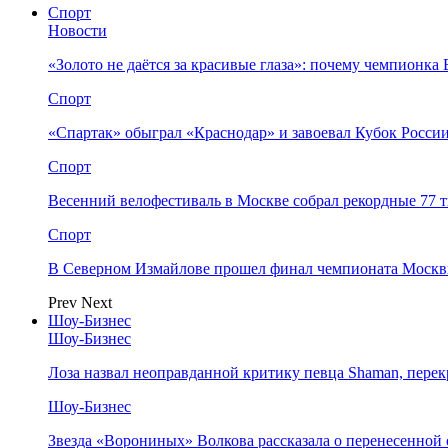
Спорт
Новости
«Золото не даётся за красивые глаза»: почему чемпионк
Спорт
«Спартак» обыграл «Краснодар» и завоевал Кубок Росси
Спорт
Весенний велофестиваль в Москве собрал рекордные 77 
Спорт
В Северном Измайлове прошел финал чемпионата Москв
Prev
Next
Шоу-Бизнес
Шоу-Бизнес
Лоза назвал неоправданной критику певца Shaman, пере
Шоу-Бизнес
Звезда «Ворониных» Волкова рассказала о перенесенной