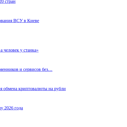
20 стран
ования ВСУ в Киеве
а человек у станка»
бменников и сервисов без…
ля обмена криптовалюты на рубли
у 2026 года