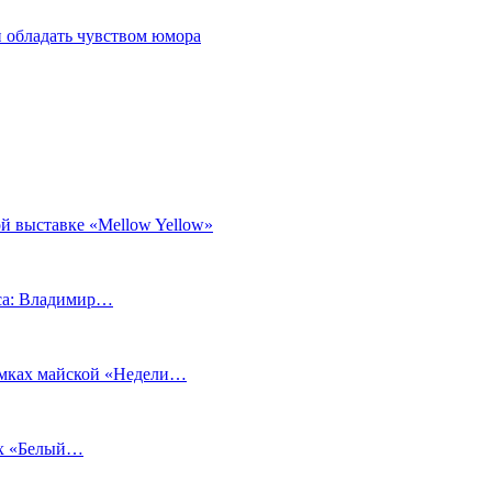
 обладать чувством юмора
й выставке «Mellow Yellow»
еса: Владимир…
рамках майской «Недели…
ах «Белый…