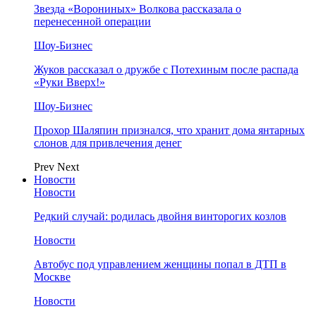
Звезда «Ворониных» Волкова рассказала о
перенесенной операции
Шоу-Бизнес
Жуков рассказал о дружбе с Потехиным после распада
«Руки Вверх!»
Шоу-Бизнес
Прохор Шаляпин признался, что хранит дома янтарных
слонов для привлечения денег
Prev
Next
Новости
Новости
Редкий случай: родилась двойня винторогих козлов
Новости
Автобус под управлением женщины попал в ДТП в
Москве
Новости