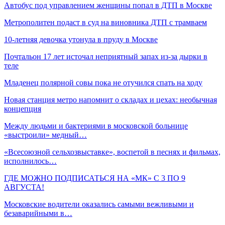
Автобус под управлением женщины попал в ДТП в Москве
Метрополитен подаст в суд на виновника ДТП с трамваем
10-летняя девочка утонула в пруду в Москве
Почтальон 17 лет источал неприятный запах из-за дырки в
теле
Младенец полярной совы пока не отучился спать на ходу
Новая станция метро напомнит о складах и цехах: необычная
концепция
Между людьми и бактериями в московской больнице
«выстроили» медный…
«Всесоюзной сельхозвыставке», воспетой в песнях и фильмах,
исполнилось…
ГДЕ МОЖНО ПОДПИСАТЬСЯ НА «МК» С 3 ПО 9
АВГУСТА!
Московские водители оказались самыми вежливыми и
безаварийными в…