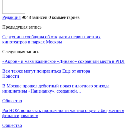
Редакция
9048 записей
0 комментариев
Предыдущая запись
Сергунина сообщила об открытии первых летних
кинотеатров в парках Москвы
Следующая запись
«Акрон» и махачкалинское «Динамо» сохранили места в РПЛ
Вам также могут понравиться
Еще от автора
Новости
В Москве прошел дебютный показ пилотного эпизода
инициативы «Наизнанку», созданной…
Общество
РосНОУ: вопросы к прозрачности частного вуза с бюджетным
финансированием
Общество