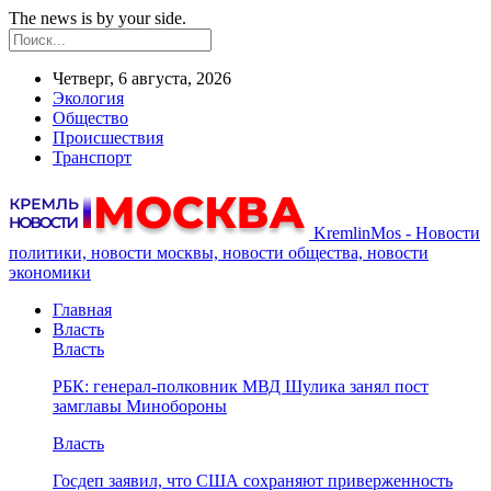
The news is by your side.
Четверг, 6 августа, 2026
Экология
Общество
Происшествия
Транспорт
KremlinMos - Новости
политики, новости москвы, новости общества, новости
экономики
Главная
Власть
Власть
РБК: генерал-полковник МВД Шулика занял пост
замглавы Минобороны
Власть
Госдеп заявил, что США сохраняют приверженность