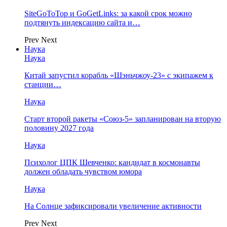
SiteGoToTop и GoGetLinks: за какой срок можно
подтянуть индексацию сайта и…
Prev
Next
Наука
Наука
Китай запустил корабль «Шэньчжоу-23» с экипажем к
станции…
Наука
Старт второй ракеты «Союз-5» запланирован на вторую
половину 2027 года
Наука
Психолог ЦПК Шевченко: кандидат в космонавты
должен обладать чувством юмора
Наука
На Солнце зафиксировали увеличение активности
Prev
Next