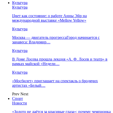
Культура
Культура
Цвет как состояние: о работе Анны Эйр на
международной выставке «Mellow Yellow»
Культура
Москва — двигатель прогрессаГород начинается с
занавеса: Владимир…
Культура
В Доме Лосева прошла лекция «А. Ф. Лосев и театр» в
рамках майской «Недели…
Культура
«Мосбилет» приглашает на спектакль о бродячих
артистах «Белый…
Prev
Next
Спорт
Новости
«Золото не даётся за красивые глаза»: почему чемпионка