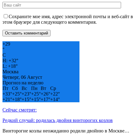
Сохраните мое имя, адрес электронной почты и веб-сайт в
этом браузере для следующего комментария.
+
29
°
C
H:
+
32°
L:
+
18°
Москва
Четверг, 06 Август
Прогноз на неделю
Пт
Сб
Вс
Пн
Вт
Ср
+
33°
+
25°
+
23°
+
25°
+
26°
+
22°
+
21°
+
18°
+
15°
+
15°
+
17°
+
14°
Сейчас смотрят:
Редкий случай: родилась двойня винторогих козлов
Винторогие козлы неожиданно родили двойню в Москве…