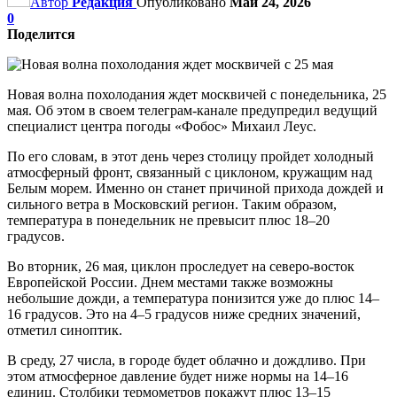
Автор
Редакция
Опубликовано
Май 24, 2026
0
Поделится
Новая волна похолодания ждет москвичей с понедельника, 25
мая. Об этом в своем телеграм-канале предупредил ведущий
специалист центра погоды «Фобос» Михаил Леус.
По его словам, в этот день через столицу пройдет холодный
атмосферный фронт, связанный с циклоном, кружащим над
Белым морем. Именно он станет причиной прихода дождей и
сильного ветра в Московский регион. Таким образом,
температура в понедельник не превысит плюс 18–20
градусов.
Во вторник, 26 мая, циклон проследует на северо-восток
Европейской России. Днем местами также возможны
небольшие дожди, а температура понизится уже до плюс 14–
16 градусов. Это на 4–5 градусов ниже средних значений,
отметил синоптик.
В среду, 27 числа, в городе будет облачно и дождливо. При
этом атмосферное давление будет ниже нормы на 14–16
единиц. Столбики термометров покажут плюс 13–15