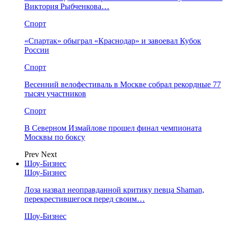
Виктория Рыбченкова…
Спорт
«Спартак» обыграл «Краснодар» и завоевал Кубок
России
Спорт
Весенний велофестиваль в Москве собрал рекордные 77
тысяч участников
Спорт
В Северном Измайлове прошел финал чемпионата
Москвы по боксу
Prev
Next
Шоу-Бизнес
Шоу-Бизнес
Лоза назвал неоправданной критику певца Shaman,
перекрестившегося перед своим…
Шоу-Бизнес