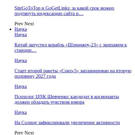
SiteGoToTop и GoGetLinks: за какой срок можно
подтянуть индексацию сайта и…
Prev
Next
Наука
Наука
Китай запустил корабль «Шэньчжоу-23» с экипажем к
станции…
Наука
Старт второй ракеты «Союз-5» запланирован на вторую
половину 2027 года
Наука
Психолог ЦПК Шевченко: кандидат в космонавты
должен обладать чувством юмора
Наука
На Солнце зафиксировали увеличение активности
Prev
Next