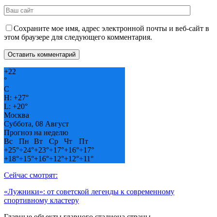
Сохраните мое имя, адрес электронной почты и веб-сайт в
этом браузере для следующего комментария.
+
22
°
C
H:
+
27°
L:
+
20°
Москва
Суббота, 08 Август
Прогноз на неделю
Вс
Пн
Вт
Ср
Чт
Пт
+
25°
+
24°
+
23°
+
17°
+
16°
+
17°
+
18°
+
15°
+
16°
+
12°
+
12°
+
11°
Сейчас смотрят:
«Лужники»: от советской легенды к современному
спортивному кластеру
Главные объекты главного стадиона страны…