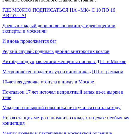
ГДЕ МОЖНО ПОДПИСАТЬСЯ НА «МК» С 10 ПО 16
АВГУСТА!
Даешь в каждый двор по велопаркингу: идею оценили
эксперты и москвичи
И вновь продолжается бег
Редкий случай: родилась двойня винторогих козлов
Автобус под управлением женщины попал в ДТП в Москве
Метрополитен подаст в суд на виновника ДТП с трамваем
10-летняя девочка утонула в пруду в Москве
Почтальон 17 лет источал неприятный запах из-за дырки в
теле
Младенец полярной совы пока не отучился спать на ходу
Новая станция метро напомнит о складах и цехах: необычная
концепция
Между людьми и бактериями в московской больнице