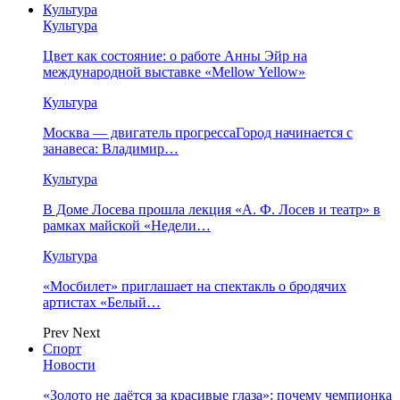
Культура
Культура
Цвет как состояние: о работе Анны Эйр на
международной выставке «Mellow Yellow»
Культура
Москва — двигатель прогрессаГород начинается с
занавеса: Владимир…
Культура
В Доме Лосева прошла лекция «А. Ф. Лосев и театр» в
рамках майской «Недели…
Культура
«Мосбилет» приглашает на спектакль о бродячих
артистах «Белый…
Prev
Next
Спорт
Новости
«Золото не даётся за красивые глаза»: почему чемпионка