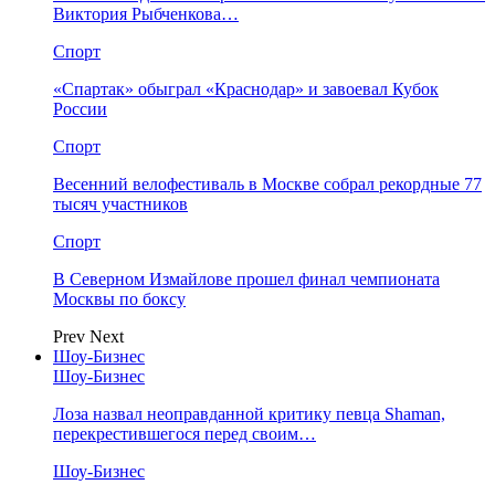
Виктория Рыбченкова…
Спорт
«Спартак» обыграл «Краснодар» и завоевал Кубок
России
Спорт
Весенний велофестиваль в Москве собрал рекордные 77
тысяч участников
Спорт
В Северном Измайлове прошел финал чемпионата
Москвы по боксу
Prev
Next
Шоу-Бизнес
Шоу-Бизнес
Лоза назвал неоправданной критику певца Shaman,
перекрестившегося перед своим…
Шоу-Бизнес