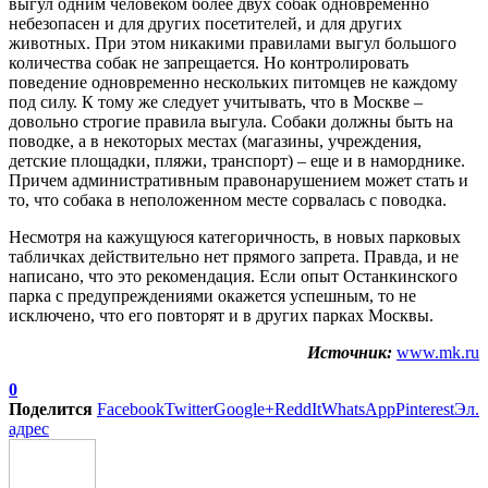
выгул одним человеком более двух собак одновременно
небезопасен и для других посетителей, и для других
животных. При этом никакими правилами выгул большого
количества собак не запрещается. Но контролировать
поведение одновременно нескольких питомцев не каждому
под силу. К тому же следует учитывать, что в Москве –
довольно строгие правила выгула. Собаки должны быть на
поводке, а в некоторых местах (магазины, учреждения,
детские площадки, пляжи, транспорт) – еще и в наморднике.
Причем административным правонарушением может стать и
то, что собака в неположенном месте сорвалась с поводка.
Несмотря на кажущуюся категоричность, в новых парковых
табличках действительно нет прямого запрета. Правда, и не
написано, что это рекомендация. Если опыт Останкинского
парка с предупреждениями окажется успешным, то не
исключено, что его повторят и в других парках Москвы.
Источник:
www.mk.ru
0
Поделится
Facebook
Twitter
Google+
ReddIt
WhatsApp
Pinterest
Эл.
адрес