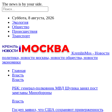
The news is by your side.
Суббота, 8 августа, 2026
Экология
Общество
Происшествия
Транспорт
KremlinMos - Новости
политики, новости москвы, новости общества, новости
экономики
Главная
Власть
Власть
РБК: генерал-полковник МВД Шулика занял пост
замглавы Минобороны
Власть
Госдеп заявил, что США сохраняют приверженность