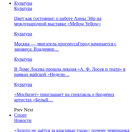
Культура
Культура
Цвет как состояние: о работе Анны Эйр на
международной выставке «Mellow Yellow»
Культура
Москва — двигатель прогрессаГород начинается с
занавеса: Владимир…
Культура
В Доме Лосева прошла лекция «А. Ф. Лосев и театр» в
рамках майской «Недели…
Культура
«Мосбилет» приглашает на спектакль о бродячих
артистах «Белый…
Prev
Next
Спорт
Новости
«Золото не даётся за красивые глаза»: почему чемпионка