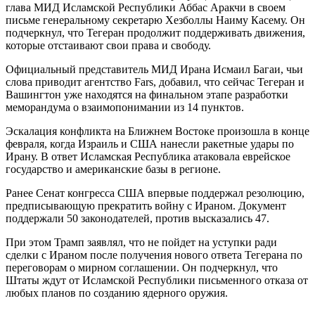
глава МИД Исламской Республики Аббас Аракчи в своем
письме генеральному секретарю Хезболлы Наиму Касему. Он
подчеркнул, что Тегеран продолжит поддерживать движения,
которые отстаивают свои права и свободу.
Официальный представитель МИД Ирана Исмаил Багаи, чьи
слова приводит агентство Fars, добавил, что сейчас Тегеран и
Вашингтон уже находятся на финальном этапе разработки
меморандума о взаимопонимании из 14 пунктов.
Эскалация конфликта на Ближнем Востоке произошла в конце
февраля, когда Израиль и США нанесли ракетные удары по
Ирану. В ответ Исламская Республика атаковала еврейское
государство и американские базы в регионе.
Ранее Сенат конгресса США впервые поддержал резолюцию,
предписывающую прекратить войну с Ираном. Документ
поддержали 50 законодателей, против высказались 47.
При этом Трамп заявлял, что не пойдет на уступки ради
сделки с Ираном после получения нового ответа Тегерана по
переговорам о мирном соглашении. Он подчеркнул, что
Штаты ждут от Исламской Республики письменного отказа от
любых планов по созданию ядерного оружия.