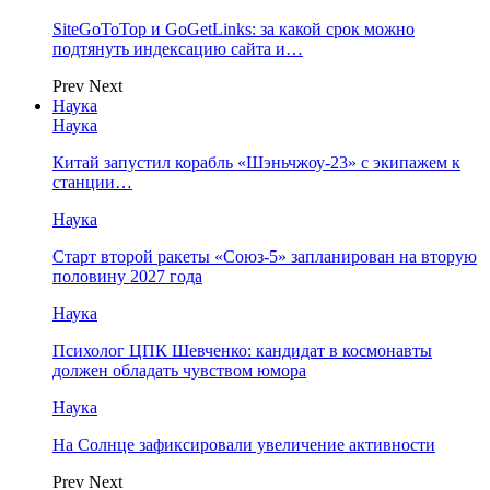
SiteGoToTop и GoGetLinks: за какой срок можно
подтянуть индексацию сайта и…
Prev
Next
Наука
Наука
Китай запустил корабль «Шэньчжоу-23» с экипажем к
станции…
Наука
Старт второй ракеты «Союз-5» запланирован на вторую
половину 2027 года
Наука
Психолог ЦПК Шевченко: кандидат в космонавты
должен обладать чувством юмора
Наука
На Солнце зафиксировали увеличение активности
Prev
Next