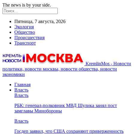
The news is by your side.
Пятница, 7 августа, 2026
Экология
Общество
Происшествия
Транспорт
KremlinMos - Новости
политики, новости москвы, новости общества, новости
экономики
Главная
Власть
Власть
РБК: генерал-полковник МВД Шулика занял пост
замглавы Минобороны
Власть
Госдеп заявил, что США сохраняют приверженность