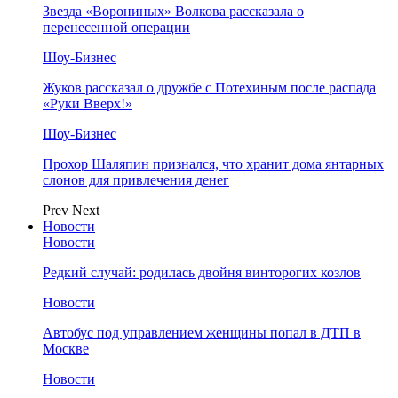
Звезда «Ворониных» Волкова рассказала о
перенесенной операции
Шоу-Бизнес
Жуков рассказал о дружбе с Потехиным после распада
«Руки Вверх!»
Шоу-Бизнес
Прохор Шаляпин признался, что хранит дома янтарных
слонов для привлечения денег
Prev
Next
Новости
Новости
Редкий случай: родилась двойня винторогих козлов
Новости
Автобус под управлением женщины попал в ДТП в
Москве
Новости