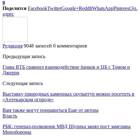
0
Поделится
Facebook
Twitter
Google+
ReddIt
WhatsApp
Pinterest
Эл.
адрес
Редакция
9048 записей
0 комментариев
Предыдущая запись
Глава ВТБ сравнил взаимодействие банков и ЦБ с Томом и
Джерри
Следующая запись
Выставку природных каменных скульптур можно посетить в
«Аптекарском огороде»
Вам также могут понравиться
Еще от автора
Власть
РБК: генерал-полковник МВД Шулика занял пост замглавы
Минобороны