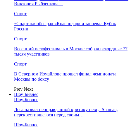
Виктория Рыбченкова…
Спорт
«Спартак» обыграл «Краснодар» и завоевал Кубок
России
Спорт
Весенний велофестиваль в Москве собрал рекордные 77
тысяч участников
Спорт
В Северном Измайлове прошел финал чемпионата
Москвы по боксу
Prev
Next
Шоу-Бизнес
Шоу-Бизнес
Лоза назвал неоправданной критику певца Shaman,
перекрестившегося перед своим…
Шоу-Бизнес