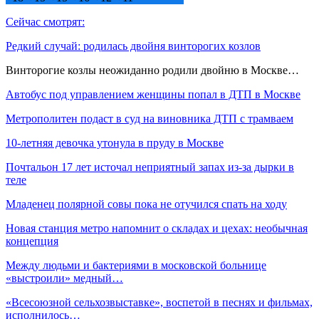
Сейчас смотрят:
Редкий случай: родилась двойня винторогих козлов
Винторогие козлы неожиданно родили двойню в Москве…
Автобус под управлением женщины попал в ДТП в Москве
Метрополитен подаст в суд на виновника ДТП с трамваем
10-летняя девочка утонула в пруду в Москве
Почтальон 17 лет источал неприятный запах из-за дырки в
теле
Младенец полярной совы пока не отучился спать на ходу
Новая станция метро напомнит о складах и цехах: необычная
концепция
Между людьми и бактериями в московской больнице
«выстроили» медный…
«Всесоюзной сельхозвыставке», воспетой в песнях и фильмах,
исполнилось…