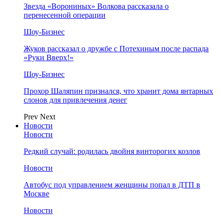
Звезда «Ворониных» Волкова рассказала о
перенесенной операции
Шоу-Бизнес
Жуков рассказал о дружбе с Потехиным после распада
«Руки Вверх!»
Шоу-Бизнес
Прохор Шаляпин признался, что хранит дома янтарных
слонов для привлечения денег
Prev
Next
Новости
Новости
Редкий случай: родилась двойня винторогих козлов
Новости
Автобус под управлением женщины попал в ДТП в
Москве
Новости