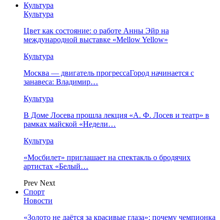
Культура
Культура
Цвет как состояние: о работе Анны Эйр на
международной выставке «Mellow Yellow»
Культура
Москва — двигатель прогрессаГород начинается с
занавеса: Владимир…
Культура
В Доме Лосева прошла лекция «А. Ф. Лосев и театр» в
рамках майской «Недели…
Культура
«Мосбилет» приглашает на спектакль о бродячих
артистах «Белый…
Prev
Next
Спорт
Новости
«Золото не даётся за красивые глаза»: почему чемпионка