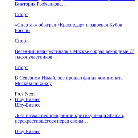
Виктория Рыбченкова…
Спорт
«Спартак» обыграл «Краснодар» и завоевал Кубок
России
Спорт
Весенний велофестиваль в Москве собрал рекордные 77
тысяч участников
Спорт
В Северном Измайлове прошел финал чемпионата
Москвы по боксу
Prev
Next
Шоу-Бизнес
Шоу-Бизнес
Лоза назвал неоправданной критику певца Shaman,
перекрестившегося перед своим…
Шоу-Бизнес