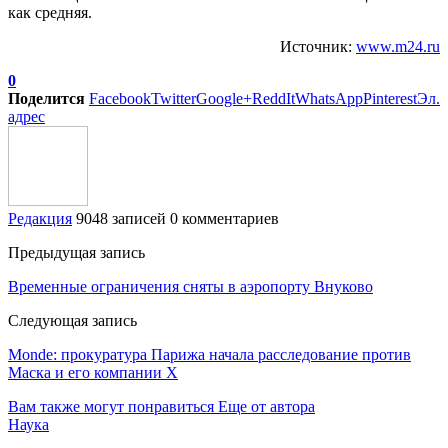
как средняя.
Источник:
www.m24.ru
0
Поделится
Facebook
Twitter
Google+
ReddIt
WhatsApp
Pinterest
Эл.
адрес
Редакция
9048 записей
0 комментариев
Предыдущая запись
Временные ограничения сняты в аэропорту Внуково
Следующая запись
Monde: прокуратура Парижа начала расследование против
Маска и его компании X
Вам также могут понравиться
Еще от автора
Наука