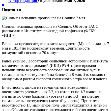
Автор
Редакция
Опубликовано
Май 7, 2026
0
Поделится
Сильная вспышка произошла на Солнце. Об этом ТАСС
рассказали в Институте прикладной геофизики (ФГБУ
«ИПГ»).
Вспышка предпоследнего класса мощности (М) наблюдалась 7
мая в 18:14 по московскому времени. Длительность
возмущений составила 70 минут.
Ранее ученые Лаборатории солнечной астрономии Института
космических исследований (ИКИ) РАН зафиксировали
повышенную вероятность образования магнитных бурь и
геомагнитных возмущений на Земле 7 и 8 мая. Это связано с
ожидаемым ростом скорости солнечного ветра возле планеты.
В частности, шансы на геомагнитные возмущения
оцениваются учеными как 2/3, из которых по 1/3 шанса на
магнитную бурю (красный уровень) и по 1/3 – на слабые
геомагнитные возмущения (желтый уровень). При этом с
вероятностью 1/3 магнитное поле Земли удержится в зеленой
зоне. Общая интенсивность возможного события оценивается