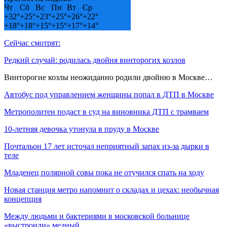
Чт
Сб
Вс
Пн
Вт
Ср
+
32°
+
25°
+
23°
+
25°
+
26°
+
22°
+
18°
+
18°
+
15°
+
15°
+
17°
+
14°
Сейчас смотрят:
Редкий случай: родилась двойня винторогих козлов
Винторогие козлы неожиданно родили двойню в Москве…
Автобус под управлением женщины попал в ДТП в Москве
Метрополитен подаст в суд на виновника ДТП с трамваем
10-летняя девочка утонула в пруду в Москве
Почтальон 17 лет источал неприятный запах из-за дырки в
теле
Младенец полярной совы пока не отучился спать на ходу
Новая станция метро напомнит о складах и цехах: необычная
концепция
Между людьми и бактериями в московской больнице
«выстроили» медный…