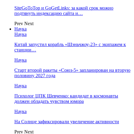
SiteGoToTop и GoGetLinks: за какой срок можно
подтянуть индексацию сайта и…
Prev
Next
Наука
Наука
Китай запустил корабль «Шэньчжоу-23» с экипажем к
станции…
Наука
Старт второй ракеты «Союз-5» запланирован на вторую
половину 2027 года
Наука
Психолог ЦПК Шевченко: кандидат в космонавты
должен обладать чувством юмора
Наука
На Солнце зафиксировали увеличение активности
Prev
Next