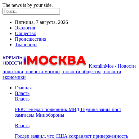
The news is by your side.
Пятница, 7 августа, 2026
Экология
Общество
Происшествия
Транспорт
KremlinMos - Новости
политики, новости москвы, новости общества, новости
экономики
Главная
Власть
Власть
РБК: генерал-полковник МВД Шулика занял пост
замглавы Минобороны
Власть
Госдеп заявил, что США сохраняют приверженность