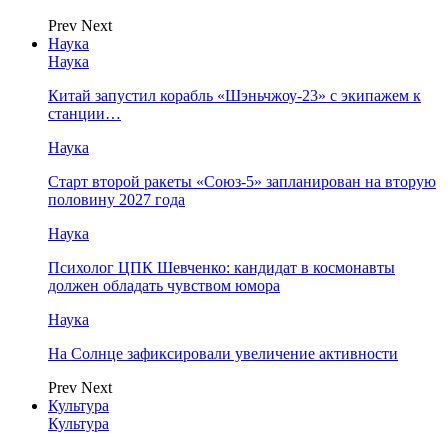
Prev
Next
Наука
Наука
Китай запустил корабль «Шэньчжоу-23» с экипажем к
станции…
Наука
Старт второй ракеты «Союз-5» запланирован на вторую
половину 2027 года
Наука
Психолог ЦПК Шевченко: кандидат в космонавты
должен обладать чувством юмора
Наука
На Солнце зафиксировали увеличение активности
Prev
Next
Культура
Культура