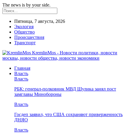
The news is by your side.
Пятница, 7 августа, 2026
Экология
Общество
Происшествия
Транспорт
KremlinMos - Новости политики, новости
москвы, новости общества, новости экономики
Главная
Власть
Власть
РБК: генерал-полковник МВД Шулика занял пост
замглавы Минобороны
Власть
Госдеп заявил, что США сохраняют приверженность
ДНЯО
Власть