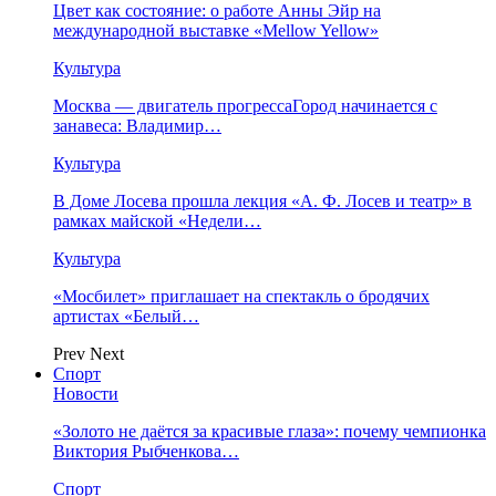
Цвет как состояние: о работе Анны Эйр на
международной выставке «Mellow Yellow»
Культура
Москва — двигатель прогрессаГород начинается с
занавеса: Владимир…
Культура
В Доме Лосева прошла лекция «А. Ф. Лосев и театр» в
рамках майской «Недели…
Культура
«Мосбилет» приглашает на спектакль о бродячих
артистах «Белый…
Prev
Next
Спорт
Новости
«Золото не даётся за красивые глаза»: почему чемпионка
Виктория Рыбченкова…
Спорт