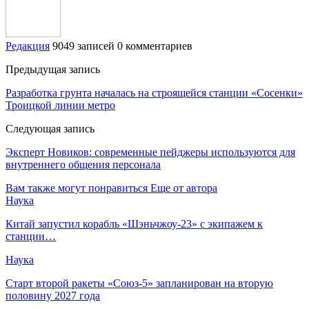
Редакция
9049 записей
0 комментариев
Предыдущая запись
Разработка грунта началась на строящейся станции «Сосенки»
Троицкой линии метро
Следующая запись
Эксперт Новиков: современные пейджеры используются для
внутреннего общения персонала
Вам также могут понравиться
Еще от автора
Наука
Китай запустил корабль «Шэньчжоу-23» с экипажем к
станции…
Наука
Старт второй ракеты «Союз-5» запланирован на вторую
половину 2027 года