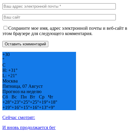
Сохраните мое имя, адрес электронной почты и веб-сайт в
этом браузере для следующего комментария.
+
30
°
C
H:
+
31°
L:
+
21°
Москва
Пятница, 07 Август
Прогноз на неделю
Сб
Вс
Пн
Вт
Ср
Чт
+
28°
+
23°
+
25°
+
25°
+
19°
+
18°
+
19°
+
16°
+
15°
+
16°
+
13°
+
9°
Сейчас смотрят:
И вновь продолжается бег