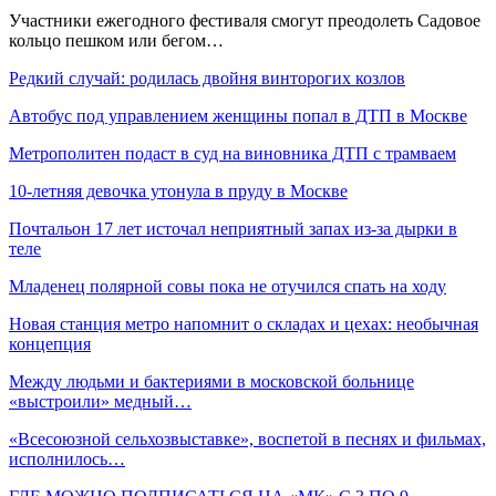
Участники ежегодного фестиваля смогут преодолеть Садовое
кольцо пешком или бегом…
Редкий случай: родилась двойня винторогих козлов
Автобус под управлением женщины попал в ДТП в Москве
Метрополитен подаст в суд на виновника ДТП с трамваем
10-летняя девочка утонула в пруду в Москве
Почтальон 17 лет источал неприятный запах из-за дырки в
теле
Младенец полярной совы пока не отучился спать на ходу
Новая станция метро напомнит о складах и цехах: необычная
концепция
Между людьми и бактериями в московской больнице
«выстроили» медный…
«Всесоюзной сельхозвыставке», воспетой в песнях и фильмах,
исполнилось…