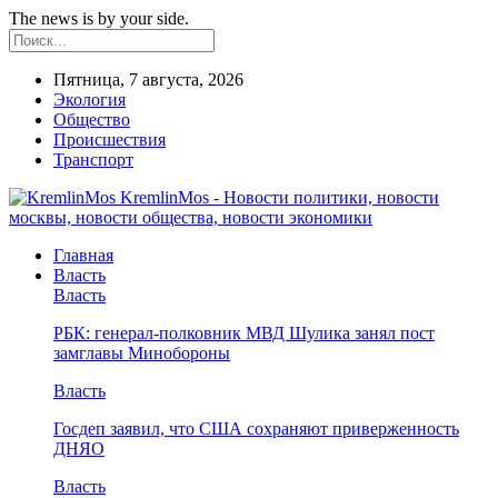
The news is by your side.
Пятница, 7 августа, 2026
Экология
Общество
Происшествия
Транспорт
KremlinMos - Новости политики, новости
москвы, новости общества, новости экономики
Главная
Власть
Власть
РБК: генерал-полковник МВД Шулика занял пост
замглавы Минобороны
Власть
Госдеп заявил, что США сохраняют приверженность
ДНЯО
Власть