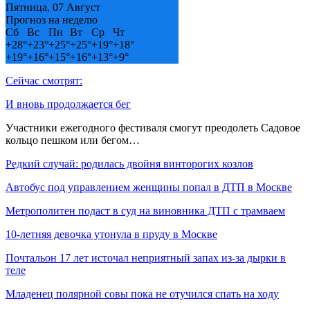
Пятница, 07 Август
Прогноз на неделю
Сб
Вс
Пн
Вт
Ср
Чт
+
28°
+
23°
+
25°
+
25°
+
19°
+
18°
+
19°
+
16°
+
15°
+
16°
+
13°
+
9°
Сейчас смотрят:
И вновь продолжается бег
Участники ежегодного фестиваля смогут преодолеть Садовое
кольцо пешком или бегом…
Редкий случай: родилась двойня винторогих козлов
Автобус под управлением женщины попал в ДТП в Москве
Метрополитен подаст в суд на виновника ДТП с трамваем
10-летняя девочка утонула в пруду в Москве
Почтальон 17 лет источал неприятный запах из-за дырки в
теле
Младенец полярной совы пока не отучился спать на ходу