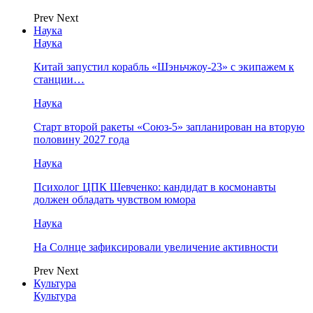
Prev
Next
Наука
Наука
Китай запустил корабль «Шэньчжоу-23» с экипажем к
станции…
Наука
Старт второй ракеты «Союз-5» запланирован на вторую
половину 2027 года
Наука
Психолог ЦПК Шевченко: кандидат в космонавты
должен обладать чувством юмора
Наука
На Солнце зафиксировали увеличение активности
Prev
Next
Культура
Культура