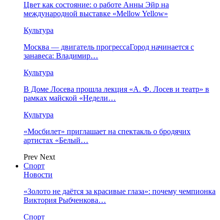
Цвет как состояние: о работе Анны Эйр на
международной выставке «Mellow Yellow»
Культура
Москва — двигатель прогрессаГород начинается с
занавеса: Владимир…
Культура
В Доме Лосева прошла лекция «А. Ф. Лосев и театр» в
рамках майской «Недели…
Культура
«Мосбилет» приглашает на спектакль о бродячих
артистах «Белый…
Prev
Next
Спорт
Новости
«Золото не даётся за красивые глаза»: почему чемпионка
Виктория Рыбченкова…
Спорт