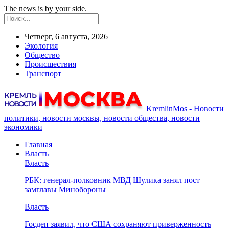
The news is by your side.
Четверг, 6 августа, 2026
Экология
Общество
Происшествия
Транспорт
KremlinMos - Новости
политики, новости москвы, новости общества, новости
экономики
Главная
Власть
Власть
РБК: генерал-полковник МВД Шулика занял пост
замглавы Минобороны
Власть
Госдеп заявил, что США сохраняют приверженность