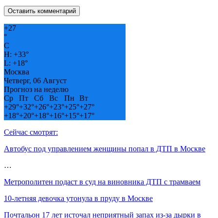
+
27
°
C
H:
+
33°
L:
+
18°
Москва
Четверг, 06 Август
Прогноз на неделю
Ср
Пт
Сб
Вс
Пн
Вт
+
29°
+
32°
+
26°
+
23°
+
25°
+
27°
+
18°
+
20°
+
18°
+
16°
+
15°
+
17°
Сейчас смотрят:
Автобус под управлением женщины попал в ДТП в Москве
…
Метрополитен подаст в суд на виновника ДТП с трамваем
10-летняя девочка утонула в пруду в Москве
Почтальон 17 лет источал неприятный запах из-за дырки в