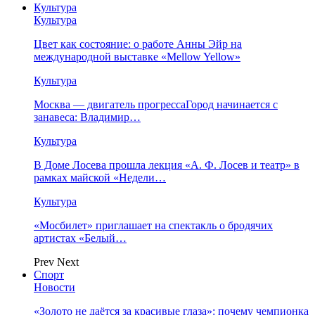
Культура
Культура
Цвет как состояние: о работе Анны Эйр на
международной выставке «Mellow Yellow»
Культура
Москва — двигатель прогрессаГород начинается с
занавеса: Владимир…
Культура
В Доме Лосева прошла лекция «А. Ф. Лосев и театр» в
рамках майской «Недели…
Культура
«Мосбилет» приглашает на спектакль о бродячих
артистах «Белый…
Prev
Next
Спорт
Новости
«Золото не даётся за красивые глаза»: почему чемпионка