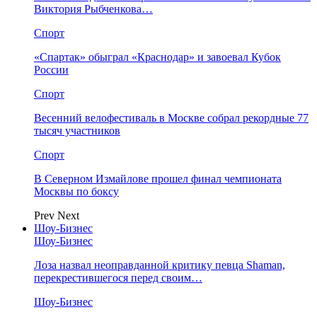
Виктория Рыбченкова…
Спорт
«Спартак» обыграл «Краснодар» и завоевал Кубок
России
Спорт
Весенний велофестиваль в Москве собрал рекордные 77
тысяч участников
Спорт
В Северном Измайлове прошел финал чемпионата
Москвы по боксу
Prev
Next
Шоу-Бизнес
Шоу-Бизнес
Лоза назвал неоправданной критику певца Shaman,
перекрестившегося перед своим…
Шоу-Бизнес