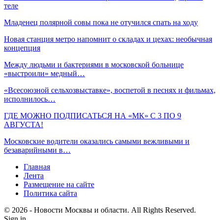
теле
Младенец полярной совы пока не отучился спать на ходу
Новая станция метро напомнит о складах и цехах: необычная
концепция
Между людьми и бактериями в московской больнице
«выстроили» медный…
«Всесоюзной сельхозвыставке», воспетой в песнях и фильмах,
исполнилось…
ГДЕ МОЖНО ПОДПИСАТЬСЯ НА «МК» С 3 ПО 9
АВГУСТА!
Московские водители оказались самыми вежливыми и
безаварийными в…
Главная
Лента
Размещение на сайте
Политика сайта
© 2026 - Новости Москвы и области. All Rights Reserved.
Sign in