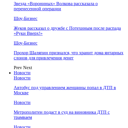
Звезда «Ворониных» Волкова рассказала о
перенесенной операции
Шоу-Бизнес
Жуков рассказал о дружбе с Потехиным после распада
«Руки Вверх!»
Шоу-Бизнес
Прохор Шаляпин признался, что хранит дома янтарных
слонов для привлечения денег
Prev
Next
Новости
Новости
Автобус под управлением женщины попал в ДТП в
Москве
Новости
Метрополитен подаст в суд на виновника ДТП с
трамваем
Новости