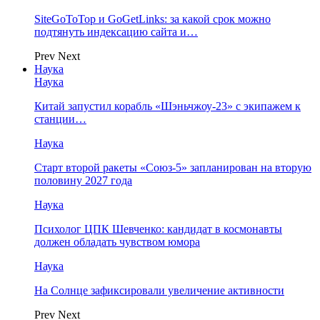
SiteGoToTop и GoGetLinks: за какой срок можно
подтянуть индексацию сайта и…
Prev
Next
Наука
Наука
Китай запустил корабль «Шэньчжоу-23» с экипажем к
станции…
Наука
Старт второй ракеты «Союз-5» запланирован на вторую
половину 2027 года
Наука
Психолог ЦПК Шевченко: кандидат в космонавты
должен обладать чувством юмора
Наука
На Солнце зафиксировали увеличение активности
Prev
Next