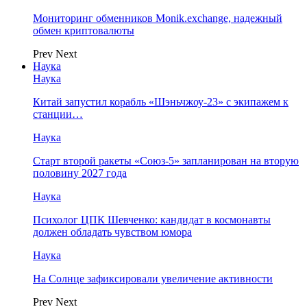
Мониторинг обменников Monik.exchange, надежный
обмен криптовалюты
Prev
Next
Наука
Наука
Китай запустил корабль «Шэньчжоу-23» с экипажем к
станции…
Наука
Старт второй ракеты «Союз-5» запланирован на вторую
половину 2027 года
Наука
Психолог ЦПК Шевченко: кандидат в космонавты
должен обладать чувством юмора
Наука
На Солнце зафиксировали увеличение активности
Prev
Next