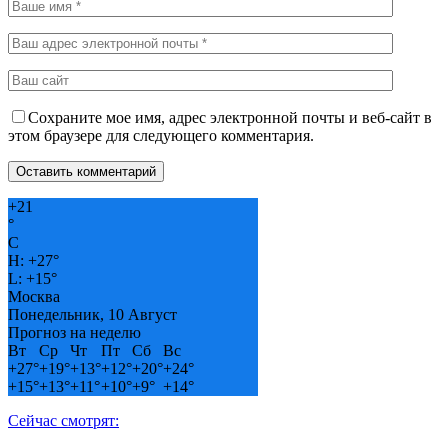
Сохраните мое имя, адрес электронной почты и веб-сайт в
этом браузере для следующего комментария.
+
21
°
C
H:
+
27°
L:
+
15°
Москва
Понедельник, 10 Август
Прогноз на неделю
Вт
Ср
Чт
Пт
Сб
Вс
+
27°
+
19°
+
13°
+
12°
+
20°
+
24°
+
15°
+
13°
+
11°
+
10°
+
9°
+
14°
Сейчас смотрят: