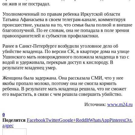
он жив и не пострадал.
Уполномоченный по правам ребенка Иркутской области
Татьяна Афанасьева в своем телеграм-канале, комментируя
происшествие, указала на то, что семья была полной и внешне
благополучной. По ее словам, она не попадала в поле зрения
правоохранителей и субъектов профилактики.
Ранее в Санкт-Петербурге возбудили уголовное дело об
убийстве младенца. По версии СК, в квартире дома на улице
Ушинского мать новорожденного положила младенца в таз с
водой и удерживала, перекрыв доступ к кислороду. В
результате младенец умер.
Женщина была задержана. Она рассказала СМИ, что у нее
якобы пропало молоко, поэтому она не смогла кормить
ребенка. В результате мать младенца решила, что не сможет
его вырастить, в связи с чем решила совершить убийство.
Источник:
www.m24.ru
0
Поделится
Facebook
Twitter
Google+
ReddIt
WhatsApp
Pinterest
Эл.
адрес