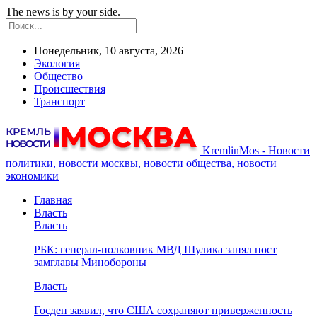
The news is by your side.
Понедельник, 10 августа, 2026
Экология
Общество
Происшествия
Транспорт
KremlinMos - Новости
политики, новости москвы, новости общества, новости
экономики
Главная
Власть
Власть
РБК: генерал-полковник МВД Шулика занял пост
замглавы Минобороны
Власть
Госдеп заявил, что США сохраняют приверженность