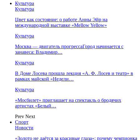
Культура
Культура
Цвет как состояние: о работе Анны Эйр на
международной выставке «Mellow Yellow»
Культура
Москва — двигатель прогрессаГород начинается с
занавеса: Владимир…
Культура
В Доме Лосева прошла лекция «А. Ф. Лосев и театр» в
рамках майской «Недели…
Культура
«Мосбилет» приглашает на спектакль о бродячих
артистах «Белый…
Prev
Next
Спорт
Новости
«Золото не даётся за красивые глаза»: почему чемпионка