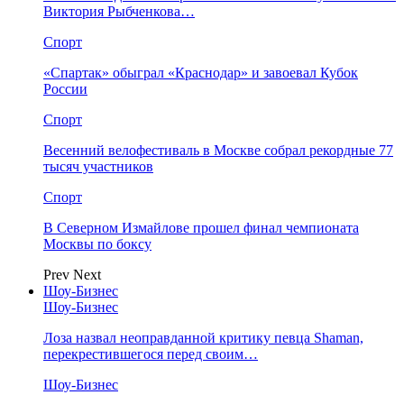
Виктория Рыбченкова…
Спорт
«Спартак» обыграл «Краснодар» и завоевал Кубок
России
Спорт
Весенний велофестиваль в Москве собрал рекордные 77
тысяч участников
Спорт
В Северном Измайлове прошел финал чемпионата
Москвы по боксу
Prev
Next
Шоу-Бизнес
Шоу-Бизнес
Лоза назвал неоправданной критику певца Shaman,
перекрестившегося перед своим…
Шоу-Бизнес