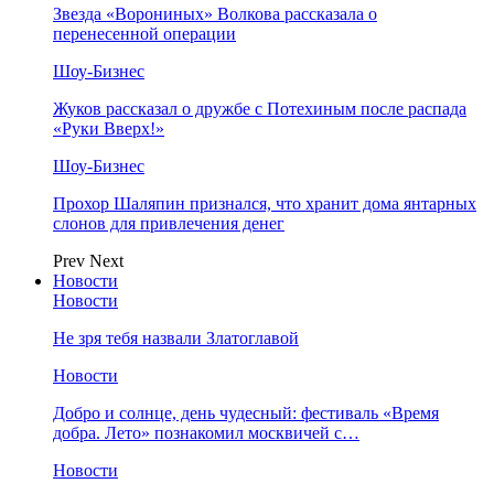
Звезда «Ворониных» Волкова рассказала о
перенесенной операции
Шоу-Бизнес
Жуков рассказал о дружбе с Потехиным после распада
«Руки Вверх!»
Шоу-Бизнес
Прохор Шаляпин признался, что хранит дома янтарных
слонов для привлечения денег
Prev
Next
Новости
Новости
Не зря тебя назвали Златоглавой
Новости
Добро и солнце, день чудесный: фестиваль «Время
добра. Лето» познакомил москвичей с…
Новости