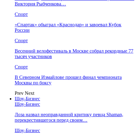
Виктория Рыбченкова…
Спорт
«Спартак» обыграл «Краснодар» и завоевал Кубок
России
Спорт
Весенний велофестиваль в Москве собрал рекордные 77
тысяч участников
Спорт
В Северном Измайлове прошел финал чемпионата
Москвы по боксу
Prev
Next
Шоу-Бизнес
Шоу-Бизнес
Лоза назвал неоправданной критику певца Shaman,
перекрестившегося перед своим…
Шоу-Бизнес