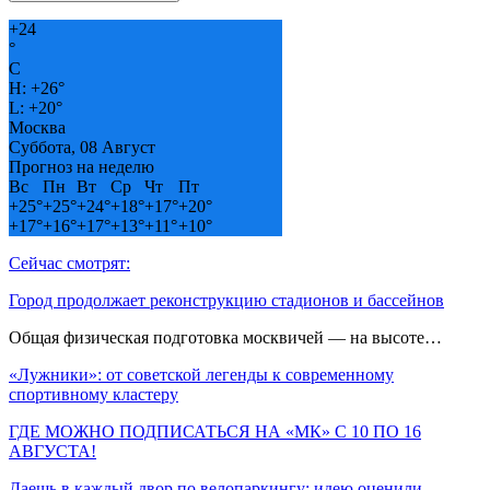
+
24
°
C
H:
+
26°
L:
+
20°
Москва
Суббота, 08 Август
Прогноз на неделю
Вс
Пн
Вт
Ср
Чт
Пт
+
25°
+
25°
+
24°
+
18°
+
17°
+
20°
+
17°
+
16°
+
17°
+
13°
+
11°
+
10°
Сейчас смотрят:
Город продолжает реконструкцию стадионов и бассейнов
Общая физическая подготовка москвичей — на высоте…
«Лужники»: от советской легенды к современному
спортивному кластеру
ГДЕ МОЖНО ПОДПИСАТЬСЯ НА «МК» С 10 ПО 16
АВГУСТА!
Даешь в каждый двор по велопаркингу: идею оценили