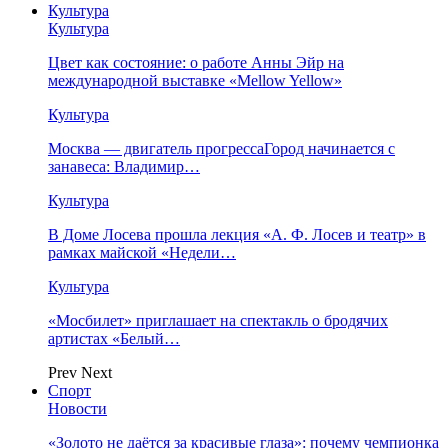
Культура
Культура
Цвет как состояние: о работе Анны Эйр на
международной выставке «Mellow Yellow»
Культура
Москва — двигатель прогрессаГород начинается с
занавеса: Владимир…
Культура
В Доме Лосева прошла лекция «А. Ф. Лосев и театр» в
рамках майской «Недели…
Культура
«Мосбилет» приглашает на спектакль о бродячих
артистах «Белый…
Prev
Next
Спорт
Новости
«Золото не даётся за красивые глаза»: почему чемпионка