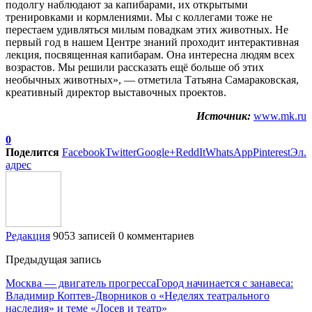
подолгу наблюдают за капибарами, их открытыми
тренировками и кормлениями. Мы с коллегами тоже не
перестаем удивляться милым повадкам этих животных. Не
первый год в нашем Центре знаний проходит интерактивная
лекция, посвященная капибарам. Она интересна людям всех
возрастов. Мы решили рассказать ещё больше об этих
необычных животных», — отметила Татьяна Самараковская,
креативный директор выставочных проектов.
Источник:
www.mk.ru
0
Поделится
Facebook
Twitter
Google+
ReddIt
WhatsApp
Pinterest
Эл.
адрес
Редакция
9053 записей
0 комментариев
Предыдущая запись
Москва — двигатель прогрессаГород начинается с занавеса:
Владимир Коптев-Дворников о «Неделях театрального
наследия» и теме «Лосев и театр»