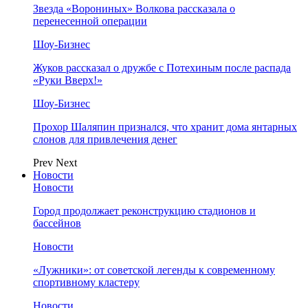
Звезда «Ворониных» Волкова рассказала о
перенесенной операции
Шоу-Бизнес
Жуков рассказал о дружбе с Потехиным после распада
«Руки Вверх!»
Шоу-Бизнес
Прохор Шаляпин признался, что хранит дома янтарных
слонов для привлечения денег
Prev
Next
Новости
Новости
Город продолжает реконструкцию стадионов и
бассейнов
Новости
«Лужники»: от советской легенды к современному
спортивному кластеру
Новости