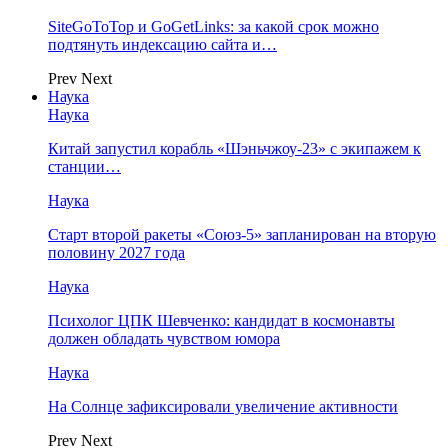
SiteGoToTop и GoGetLinks: за какой срок можно
подтянуть индексацию сайта и…
Prev
Next
Наука
Наука
Китай запустил корабль «Шэньчжоу-23» с экипажем к
станции…
Наука
Старт второй ракеты «Союз-5» запланирован на вторую
половину 2027 года
Наука
Психолог ЦПК Шевченко: кандидат в космонавты
должен обладать чувством юмора
Наука
На Солнце зафиксировали увеличение активности
Prev
Next