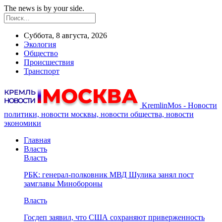
The news is by your side.
Суббота, 8 августа, 2026
Экология
Общество
Происшествия
Транспорт
KremlinMos - Новости
политики, новости москвы, новости общества, новости
экономики
Главная
Власть
Власть
РБК: генерал-полковник МВД Шулика занял пост
замглавы Минобороны
Власть
Госдеп заявил, что США сохраняют приверженность