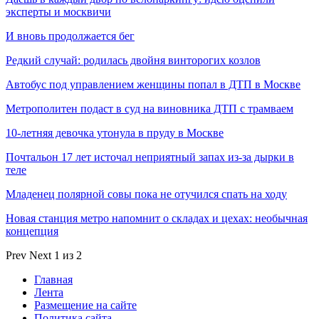
эксперты и москвичи
И вновь продолжается бег
Редкий случай: родилась двойня винторогих козлов
Автобус под управлением женщины попал в ДТП в Москве
Метрополитен подаст в суд на виновника ДТП с трамваем
10-летняя девочка утонула в пруду в Москве
Почтальон 17 лет источал неприятный запах из-за дырки в
теле
Младенец полярной совы пока не отучился спать на ходу
Новая станция метро напомнит о складах и цехах: необычная
концепция
Prev
Next
1 из 2
Главная
Лента
Размещение на сайте
Политика сайта