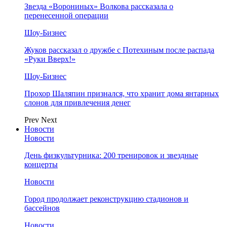
Звезда «Ворониных» Волкова рассказала о
перенесенной операции
Шоу-Бизнес
Жуков рассказал о дружбе с Потехиным после распада
«Руки Вверх!»
Шоу-Бизнес
Прохор Шаляпин признался, что хранит дома янтарных
слонов для привлечения денег
Prev
Next
Новости
Новости
День физкультурника: 200 тренировок и звездные
концерты
Новости
Город продолжает реконструкцию стадионов и
бассейнов
Новости