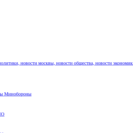
политики, новости москвы, новости общества, новости экономи
авы Минобороны
ЯО