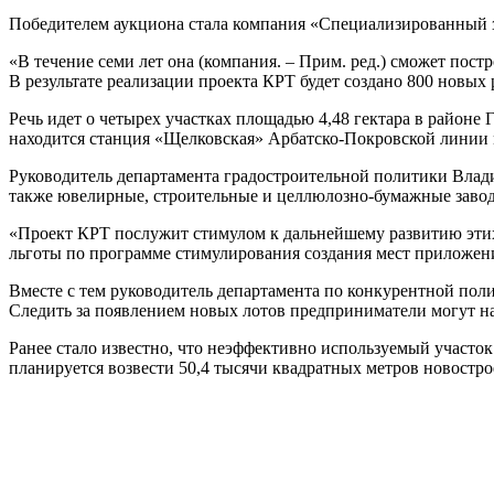
Победителем аукциона стала компания «Специализированный 
«В течение семи лет она (компания. – Прим. ред.) сможет по
В результате реализации проекта КРТ будет создано 800 новых 
Речь идет о четырех участках площадью 4,48 гектара в районе
находится станция «Щелковская» Арбатско-Покровской линии 
Руководитель департамента градостроительной политики Влади
также ювелирные, строительные и целлюлозно-бумажные заво
«Проект КРТ послужит стимулом к дальнейшему развитию этих 
льготы по программе стимулирования создания мест приложени
Вместе с тем руководитель департамента по конкурентной пол
Следить за появлением новых лотов предприниматели могут н
Ранее стало известно, что неэффективно используемый участо
планируется возвести 50,4 тысячи квадратных метров новостро