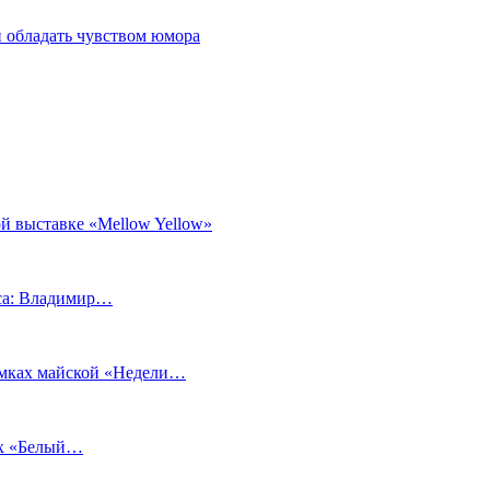
 обладать чувством юмора
й выставке «Mellow Yellow»
еса: Владимир…
рамках майской «Недели…
ах «Белый…