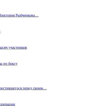
а Виктория Рыбченкова…
и
тысяч участников
ы по боксу
крестившегося перед своим…
 операции