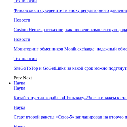
Технологии
Финансовый суверенитет в эпоху регуляторного давления
Новости
Custom Heroes рассказали, как провели комплексную дор
Новости
Мониторинг обменников Monik.exchange, надежный обм
Технологии
SiteGoToTop и GoGetLinks: за какой срок можно подтяну
Prev
Next
Наука
Наука
Китай запустил корабль «Шэньчжоу-23» с экипажем к с
Наука
Старт второй ракеты «Союз-5» запланирован на вторую 
Наука