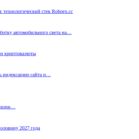
: технологический стек Roboex.cc
аботку автомобильного света на…
ен криптовалюты
ть индексацию сайта и…
танции…
половину 2027 года