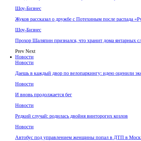
Шоу-Бизнес
Жуков рассказал о дружбе с Потехиным после распада «Р
Шоу-Бизнес
Прохор Шаляпин признался, что хранит дома янтарных с
Prev
Next
Новости
Новости
Даешь в каждый двор по велопаркингу: идею оценили эк
Новости
И вновь продолжается бег
Новости
Редкий случай: родилась двойня винторогих козлов
Новости
Автобус под управлением женщины попал в ДТП в Моск