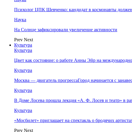
Психолог ЦПК Шевченко: кандидат в космонавты должен
Наука
На Солнце зафиксировали увеличение активности
Prev
Next
Культура
Культура
Цвет как состояние: о работе Анны Эйр на международно
Культура
Москва — двигатель прогрессаГород начинается с занав
Культура
В Доме Лосева прошла лекция «А. Ф. Лосев и театр» в 
Культура
«Мосбилет» приглашает на спектакль о бродячих артист
Prev
Next