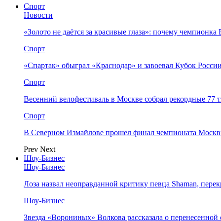
Спорт
Новости
«Золото не даётся за красивые глаза»: почему чемпионк
Спорт
«Спартак» обыграл «Краснодар» и завоевал Кубок Росси
Спорт
Весенний велофестиваль в Москве собрал рекордные 77 
Спорт
В Северном Измайлове прошел финал чемпионата Москв
Prev
Next
Шоу-Бизнес
Шоу-Бизнес
Лоза назвал неоправданной критику певца Shaman, пере
Шоу-Бизнес
Звезда «Ворониных» Волкова рассказала о перенесенной