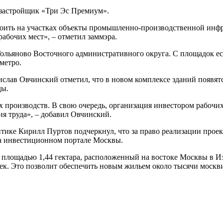
застройщик «Три Эс Премиум».
строить на участках объекты промышленно-производственной ин
рабочих мест», – отметил заммэра.
 Гольяново Восточного административного округа. С площадок е
метро.
слав Овчинский отметил, что в новом комплексе зданий появят
ды.
производств. В свою очередь, организация инвестором рабочих 
я труда», – добавил Овчинский.
итике Кирилл Пуртов подчеркнул, что за право реализации проек
а инвестиционном портале Москвы.
к площадью 1,44 гектара, расположенный на востоке Москвы в И
ек. Это позволит обеспечить новым жильем около тысячи москви