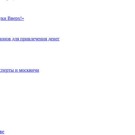
уки Вверх!»
лонов для привлечения денег
сперты и москвичи
ве