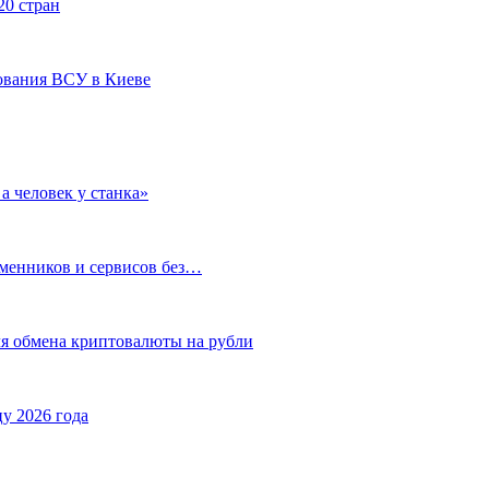
20 стран
ования ВСУ в Киеве
а человек у станка»
бменников и сервисов без…
ля обмена криптовалюты на рубли
у 2026 года