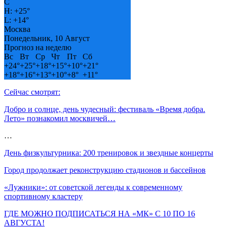
C
H:
+
25°
L:
+
14°
Москва
Понедельник, 10 Август
Прогноз на неделю
Вс
Вт
Ср
Чт
Пт
Сб
+
24°
+
25°
+
18°
+
15°
+
10°
+
21°
+
18°
+
16°
+
13°
+
10°
+
8°
+
11°
Сейчас смотрят:
Добро и солнце, день чудесный: фестиваль «Время добра.
Лето» познакомил москвичей…
…
День физкультурника: 200 тренировок и звездные концерты
Город продолжает реконструкцию стадионов и бассейнов
«Лужники»: от советской легенды к современному
спортивному кластеру
ГДЕ МОЖНО ПОДПИСАТЬСЯ НА «МК» С 10 ПО 16
АВГУСТА!