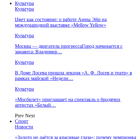
Культура
Культура
Цвет как состояние: о работе Анны Эйр на
международной выставке «Mellow Yellow»
Культура
Москва — двигатель прогрессаГород начинается с
занавеса: Владимир…
Культура
В Доме Лосева прошла лекция «А. Ф. Лосев и театр» в
рамках майской «Недели…
Культура
«Мосбилет» приглашает на спектакль о бродячих
артистах «Белый…
Prev
Next
Спорт
Новости
«Золото не даётся за красивые глаза»: почему чемпионка