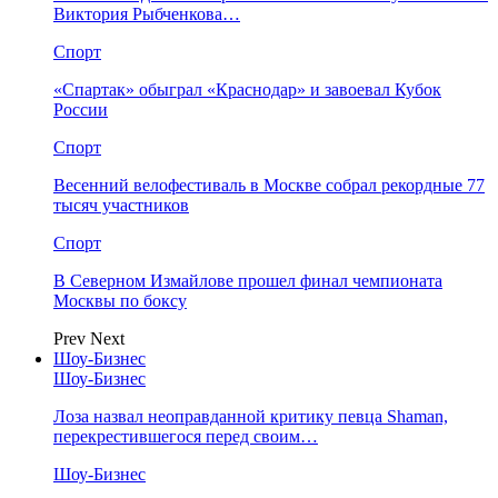
Виктория Рыбченкова…
Спорт
«Спартак» обыграл «Краснодар» и завоевал Кубок
России
Спорт
Весенний велофестиваль в Москве собрал рекордные 77
тысяч участников
Спорт
В Северном Измайлове прошел финал чемпионата
Москвы по боксу
Prev
Next
Шоу-Бизнес
Шоу-Бизнес
Лоза назвал неоправданной критику певца Shaman,
перекрестившегося перед своим…
Шоу-Бизнес