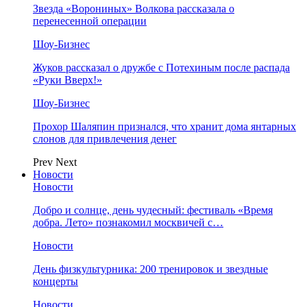
Звезда «Ворониных» Волкова рассказала о
перенесенной операции
Шоу-Бизнес
Жуков рассказал о дружбе с Потехиным после распада
«Руки Вверх!»
Шоу-Бизнес
Прохор Шаляпин признался, что хранит дома янтарных
слонов для привлечения денег
Prev
Next
Новости
Новости
Добро и солнце, день чудесный: фестиваль «Время
добра. Лето» познакомил москвичей с…
Новости
День физкультурника: 200 тренировок и звездные
концерты
Новости