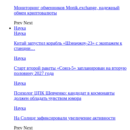
Мониторинг обменников Monik.exchange, надежный
обмен криптовалюты
Prev
Next
Наука
Наука
Китай запустил корабль «Шэньчжоу-23» с экипажем к
станции…
Наука
Старт второй ракеты «Союз-5» запланирован на вторую
половину 2027 года
Наука
Психолог ЦПК Шевченко: кандидат в космонавты
должен обладать чувством юмора
Наука
На Солнце зафиксировали увеличение активности
Prev
Next