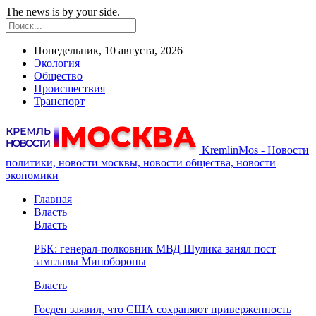
The news is by your side.
Понедельник, 10 августа, 2026
Экология
Общество
Происшествия
Транспорт
KremlinMos - Новости
политики, новости москвы, новости общества, новости
экономики
Главная
Власть
Власть
РБК: генерал-полковник МВД Шулика занял пост
замглавы Минобороны
Власть
Госдеп заявил, что США сохраняют приверженность