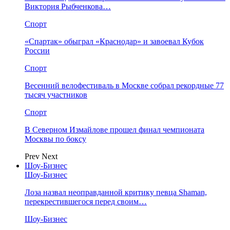
Виктория Рыбченкова…
Спорт
«Спартак» обыграл «Краснодар» и завоевал Кубок
России
Спорт
Весенний велофестиваль в Москве собрал рекордные 77
тысяч участников
Спорт
В Северном Измайлове прошел финал чемпионата
Москвы по боксу
Prev
Next
Шоу-Бизнес
Шоу-Бизнес
Лоза назвал неоправданной критику певца Shaman,
перекрестившегося перед своим…
Шоу-Бизнес