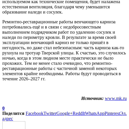
используемом как технические помещения, будет налажена
естественная вентиляция, благодаря чему уменьшится
образование наледи и сосулек.
Ремонтно-реставрационные работы венчающего карниза
потребовались ещё и в связи с недобросовестным
выполнением подрядчиком работ по удалению сосулек и
наледи по периметру кровли. В результате за время своей
эксплуатации венчающий карниз не только пришёл в
негодность, но даже стал небезопасным: часть карниза как-то
рухнула на тротуар Тверской улицы. К счастью, это случилось
ночью, когда в этом людном месте практически не было
прохожих. Тем не менее стало очевидно, что ремонтно-
реставрационные работы с частичной заменой некоторых
элементов крайне необходимы. Работы будут проводиться в
течение 2026–2027 гг.
Источник:
www.mk.ru
0
Поделится
Facebook
Twitter
Google+
ReddIt
WhatsApp
Pinterest
Эл.
адрес