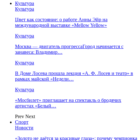
Культура
Культура
Цвет как состояние: о работе Анны Эйр на
международной выставке «Mellow Yellow»
Культура
Москва — двигатель прогрессаГород начинается с
занавеса: Владимир…
Культура
В Доме Лосева прошла лекция «А. Ф. Лосев и театр» в
рамках майской «Недели…
Культура
«Мосбилет» приглашает на спектакль о бродячих
артистах «Белый…
Prev
Next
Спорт
Новости
«Золото не даётся за красивые глаза»: почему чемпионка