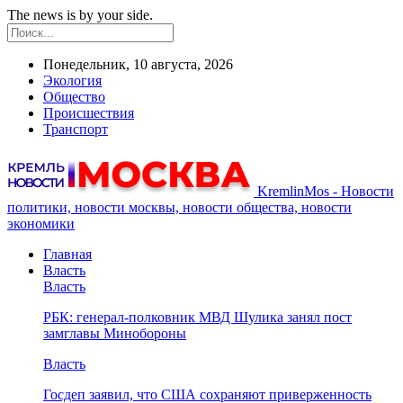
The news is by your side.
Понедельник, 10 августа, 2026
Экология
Общество
Происшествия
Транспорт
KremlinMos - Новости
политики, новости москвы, новости общества, новости
экономики
Главная
Власть
Власть
РБК: генерал-полковник МВД Шулика занял пост
замглавы Минобороны
Власть
Госдеп заявил, что США сохраняют приверженность