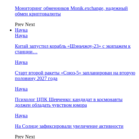
Мониторинг обменников Monik.exchange, надежный
обмен криптовалюты
Prev
Next
Наука
Наука
Китай запустил корабль «Шэньчжоу-23» с экипажем к
станции…
Наука
Старт второй ракеты «Союз-5» запланирован на вторую
половину 2027 года
Наука
Психолог ЦПК Шевченко: кандидат в космонавты
должен обладать чувством юмора
Наука
На Солнце зафиксировали увеличение активности
Prev
Next