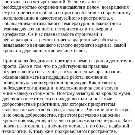
состоящего из четырех зданий, были связаны с
необходимостью сохранения ансамбля в целом, возвращения
ему исторического облика и приспособления к современному
использованию в качестве музейного пространства, с
соблюдением оптимального температурно-влажностного
режима для сохранности исторических интерьеров и
артефактов. Сейчас главная забота строителей и
реставраторов — ремонтно-реставрационные работы так
называемого венчающего (самого верхнего) карниза, самой
кровли и деревянных кровельных балок.
Причина необходимости повторить ремонт кровли достаточно
проста. Дело в том, что по действующим правилам
осуществления госзакупок, государственная организация
обязана нанимать на подрядные работы компанию,
победившую в конкурентной процедуре. Как правило,
побеждают организации, предложившие за свои услуги
минимальную стоимость. Поэтому зачастую на кровлю музея
для очистки ее от снега и наледи выходили не самые
добросовестные работники, для которых приоритетом
являлось не качество услуги, а скорость. Чистили они быстро
и не очень добросовестно, при этом регулярно наносили
кровле повреждения, из-за чего прослужила она недолго. Зато
новую изготовили из прочного металла и по более надёжной
технологии. К тому же в подкровельном пространстве,