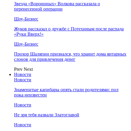
Звезда «Ворониных» Волкова рассказала о
перенесенной операции
Шоу-Бизнес
Жуков рассказал о дружбе с Потехиным после распада
«Руки Вверх!»
Шоу-Бизнес
Прохор Шаляпин признался, что хранит дома янтарных
слонов для привлечения денег
Prev
Next
Новости
Новости
Знаменитые капибары опять стали родителями: пол
пока неизвестен
Новости
Не зря тебя назвали Златоглавой
Новости