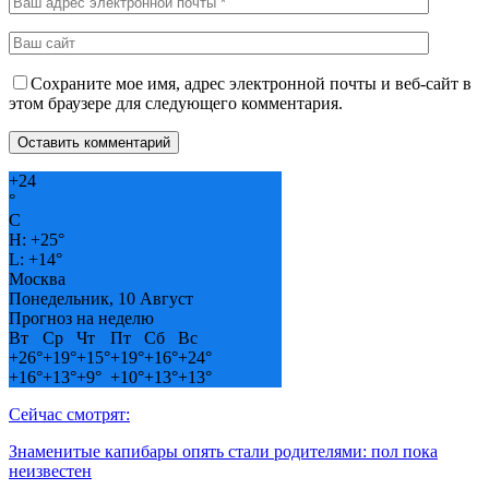
Сохраните мое имя, адрес электронной почты и веб-сайт в
этом браузере для следующего комментария.
+
24
°
C
H:
+
25°
L:
+
14°
Москва
Понедельник, 10 Август
Прогноз на неделю
Вт
Ср
Чт
Пт
Сб
Вс
+
26°
+
19°
+
15°
+
19°
+
16°
+
24°
+
16°
+
13°
+
9°
+
10°
+
13°
+
13°
Сейчас смотрят:
Знаменитые капибары опять стали родителями: пол пока
неизвестен