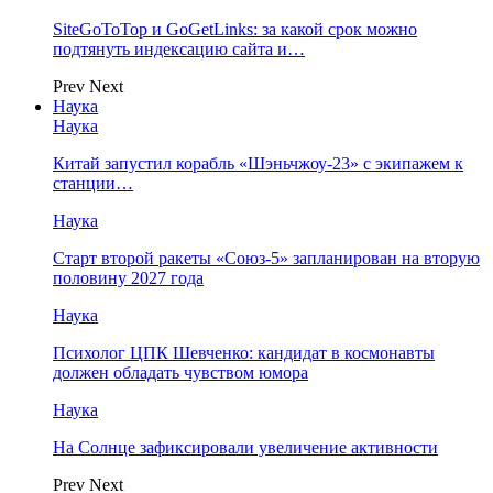
SiteGoToTop и GoGetLinks: за какой срок можно
подтянуть индексацию сайта и…
Prev
Next
Наука
Наука
Китай запустил корабль «Шэньчжоу-23» с экипажем к
станции…
Наука
Старт второй ракеты «Союз-5» запланирован на вторую
половину 2027 года
Наука
Психолог ЦПК Шевченко: кандидат в космонавты
должен обладать чувством юмора
Наука
На Солнце зафиксировали увеличение активности
Prev
Next