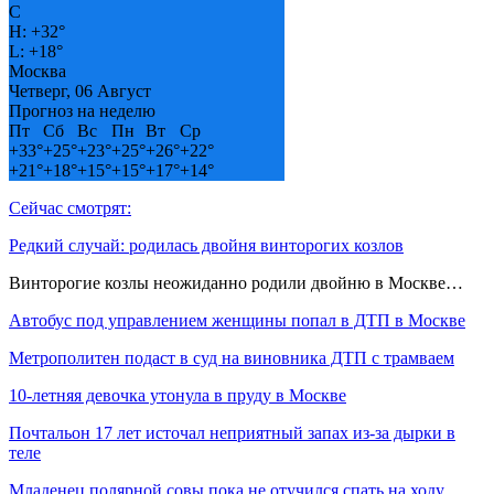
C
H:
+
32°
L:
+
18°
Москва
Четверг, 06 Август
Прогноз на неделю
Пт
Сб
Вс
Пн
Вт
Ср
+
33°
+
25°
+
23°
+
25°
+
26°
+
22°
+
21°
+
18°
+
15°
+
15°
+
17°
+
14°
Сейчас смотрят:
Редкий случай: родилась двойня винторогих козлов
Винторогие козлы неожиданно родили двойню в Москве…
Автобус под управлением женщины попал в ДТП в Москве
Метрополитен подаст в суд на виновника ДТП с трамваем
10-летняя девочка утонула в пруду в Москве
Почтальон 17 лет источал неприятный запах из-за дырки в
теле
Младенец полярной совы пока не отучился спать на ходу