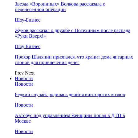
Звезда «Ворониных» Волкова рассказала о
перенесенной операции
Шоу-Бизнес
Жуков рассказал о дружбе с Потехиным после распада
«Руки Вверх!»
Шоу-Бизнес
Прохор Шаляпин признался, что хранит дома янтарных
слонов для привлечения денег
Prev
Next
Новости
Новости
Редкий случай: родилась двойня винторогих козлов
Новости
Автобус под управлением женщины попал в ДТП в
Москве
Новости