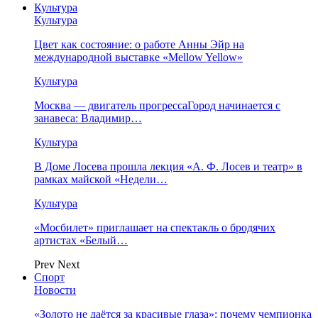
Культура
Культура
Цвет как состояние: о работе Анны Эйр на
международной выставке «Mellow Yellow»
Культура
Москва — двигатель прогрессаГород начинается с
занавеса: Владимир…
Культура
В Доме Лосева прошла лекция «А. Ф. Лосев и театр» в
рамках майской «Недели…
Культура
«Мосбилет» приглашает на спектакль о бродячих
артистах «Белый…
Prev
Next
Спорт
Новости
«Золото не даётся за красивые глаза»: почему чемпионка