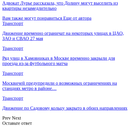
Адвокат Лурье рассказала, что Долину могут выселить из
квартиры незамедлительно
Вам также могут понравиться
Еще от автора
Транспорт
Движение временно ограничат на некоторых улицах в ЦАО,
ЗАО и СВАО 27 мая
Транспорт
Ряд улиц в Хамовниках в Москве временно закрыли для
проезда из-за футбольного матча
Транспорт
Москвичей предупредили о возможных ограничениях на
станциях метро в районе…
Транспорт
Движение по Садовому кольцу закрыто в обоих направлениях
Prev
Next
Оставьте ответ