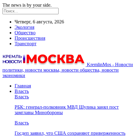
The news is by your side.
Четверг, 6 августа, 2026
Экология
Общество
Происшествия
Транспорт
KremlinMos - Новости
политики, новости москвы, новости общества, новости
экономики
Главная
Власть
Власть
РБК: генерал-полковник МВД Шулика занял пост
замглавы Минобороны
Власть
Госдеп заявил, что США сохраняют приверженность