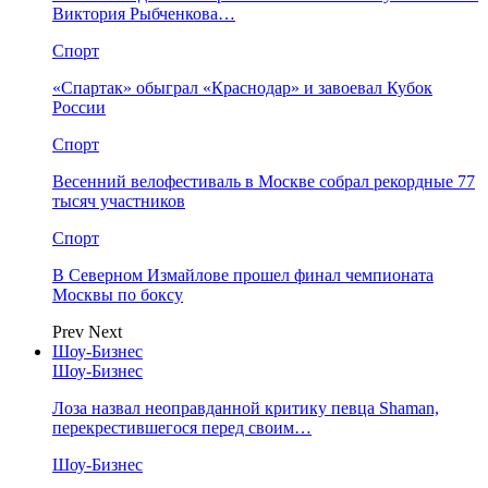
Виктория Рыбченкова…
Спорт
«Спартак» обыграл «Краснодар» и завоевал Кубок
России
Спорт
Весенний велофестиваль в Москве собрал рекордные 77
тысяч участников
Спорт
В Северном Измайлове прошел финал чемпионата
Москвы по боксу
Prev
Next
Шоу-Бизнес
Шоу-Бизнес
Лоза назвал неоправданной критику певца Shaman,
перекрестившегося перед своим…
Шоу-Бизнес