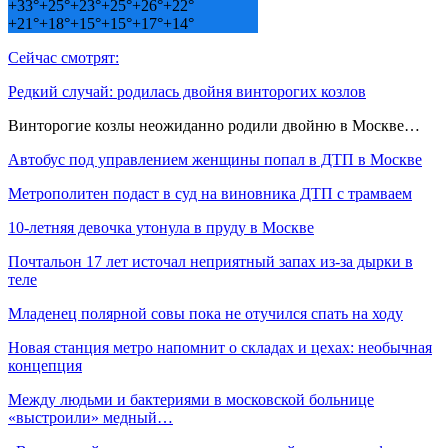
+
33°
+
25°
+
23°
+
25°
+
26°
+
22°
+
21°
+
18°
+
15°
+
15°
+
17°
+
14°
Сейчас смотрят:
Редкий случай: родилась двойня винторогих козлов
Винторогие козлы неожиданно родили двойню в Москве…
Автобус под управлением женщины попал в ДТП в Москве
Метрополитен подаст в суд на виновника ДТП с трамваем
10-летняя девочка утонула в пруду в Москве
Почтальон 17 лет источал неприятный запах из-за дырки в
теле
Младенец полярной совы пока не отучился спать на ходу
Новая станция метро напомнит о складах и цехах: необычная
концепция
Между людьми и бактериями в московской больнице
«выстроили» медный…