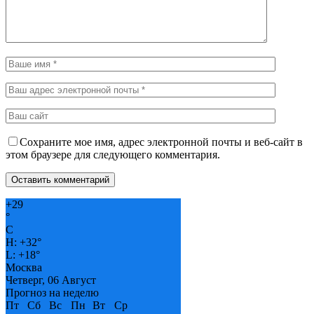
Сохраните мое имя, адрес электронной почты и веб-сайт в
этом браузере для следующего комментария.
+
29
°
C
H:
+
32°
L:
+
18°
Москва
Четверг, 06 Август
Прогноз на неделю
Пт
Сб
Вс
Пн
Вт
Ср