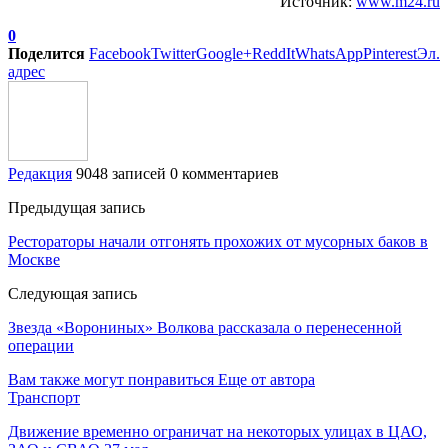
Источник:
www.m24.ru
0
Поделится
Facebook
Twitter
Google+
ReddIt
WhatsApp
Pinterest
Эл.
адрес
Редакция
9048 записей
0 комментариев
Предыдущая запись
Рестораторы начали отгонять прохожих от мусорных баков в
Москве
Следующая запись
Звезда «Ворониных» Волкова рассказала о перенесенной
операции
Вам также могут понравиться
Еще от автора
Транспорт
Движение временно ограничат на некоторых улицах в ЦАО,