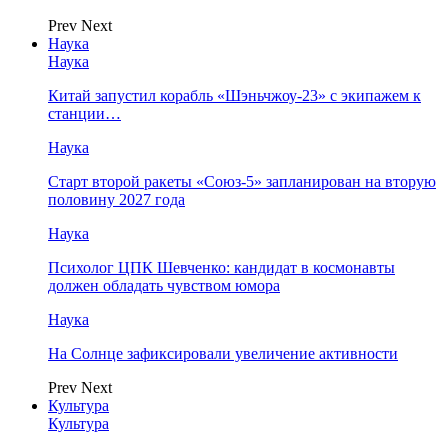
Prev
Next
Наука
Наука
Китай запустил корабль «Шэньчжоу-23» с экипажем к
станции…
Наука
Старт второй ракеты «Союз-5» запланирован на вторую
половину 2027 года
Наука
Психолог ЦПК Шевченко: кандидат в космонавты
должен обладать чувством юмора
Наука
На Солнце зафиксировали увеличение активности
Prev
Next
Культура
Культура