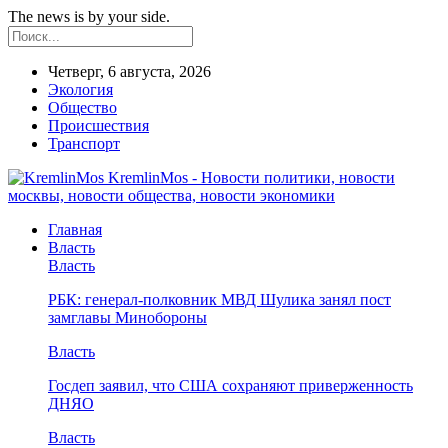
The news is by your side.
Четверг, 6 августа, 2026
Экология
Общество
Происшествия
Транспорт
KremlinMos - Новости политики, новости
москвы, новости общества, новости экономики
Главная
Власть
Власть
РБК: генерал-полковник МВД Шулика занял пост
замглавы Минобороны
Власть
Госдеп заявил, что США сохраняют приверженность
ДНЯО
Власть