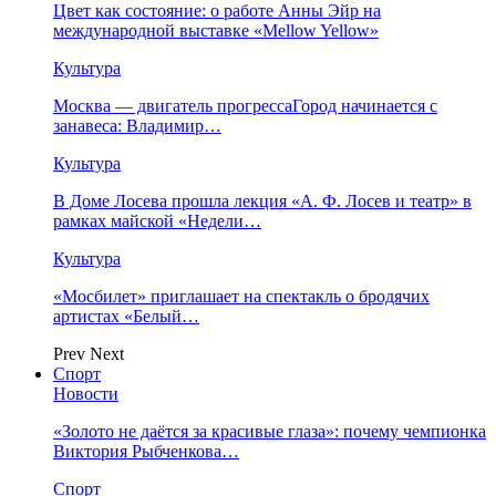
Цвет как состояние: о работе Анны Эйр на
международной выставке «Mellow Yellow»
Культура
Москва — двигатель прогрессаГород начинается с
занавеса: Владимир…
Культура
В Доме Лосева прошла лекция «А. Ф. Лосев и театр» в
рамках майской «Недели…
Культура
«Мосбилет» приглашает на спектакль о бродячих
артистах «Белый…
Prev
Next
Спорт
Новости
«Золото не даётся за красивые глаза»: почему чемпионка
Виктория Рыбченкова…
Спорт