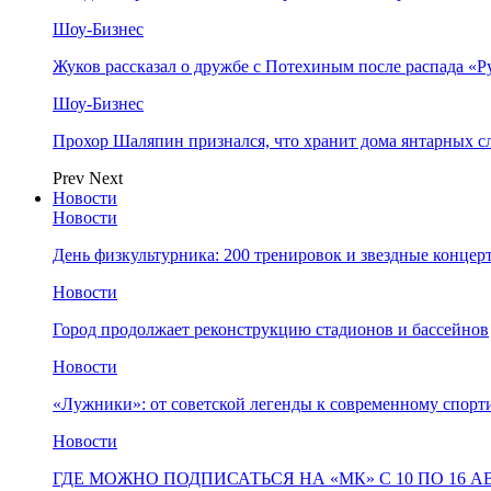
Шоу-Бизнес
Жуков рассказал о дружбе с Потехиным после распада «Р
Шоу-Бизнес
Прохор Шаляпин признался, что хранит дома янтарных с
Prev
Next
Новости
Новости
День физкультурника: 200 тренировок и звездные концер
Новости
Город продолжает реконструкцию стадионов и бассейнов
Новости
«Лужники»: от советской легенды к современному спорт
Новости
ГДЕ МОЖНО ПОДПИСАТЬСЯ НА «МК» С 10 ПО 16 А