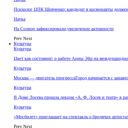
Психолог ЦПК Шевченко: кандидат в космонавты должен
Наука
На Солнце зафиксировали увеличение активности
Prev
Next
Культура
Культура
Цвет как состояние: о работе Анны Эйр на международно
Культура
Москва — двигатель прогрессаГород начинается с занав
Культура
В Доме Лосева прошла лекция «А. Ф. Лосев и театр» в 
Культура
«Мосбилет» приглашает на спектакль о бродячих артист
Prev
Next