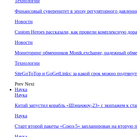
Технологии
Финансовый суверенитет в эпоху регуляторного давления
Новости
Custom Heroes рассказали, как провели комплексную дор
Новости
Мониторинг обменников Monik.exchange, надежный обм
Технологии
SiteGoToTop и GoGetLinks: за какой срок можно подтяну
Prev
Next
Наука
Наука
Китай запустил корабль «Шэньчжоу-23» с экипажем к с
Наука
Старт второй ракеты «Союз-5» запланирован на вторую 
Наука