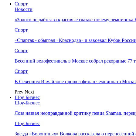
Спорт
Новости
«Золото не даётся за красивые глаза»: почему чемпионк
Спорт
«Спартак» обыграл «Краснодар» и завоевал Кубок Росси
Спорт
Весенний велофестиваль в Москве собрал рекордные 77 
Спорт
В Северном Измайлове прошел финал чемпионата Москв
Prev
Next
Шоу-Бизнес
Шоу-Бизнес
Лоза назвал неоправданной критику певца Shaman, пере
Шоу-Бизнес
Звезда «Ворониных» Волкова рассказала о перенесенной