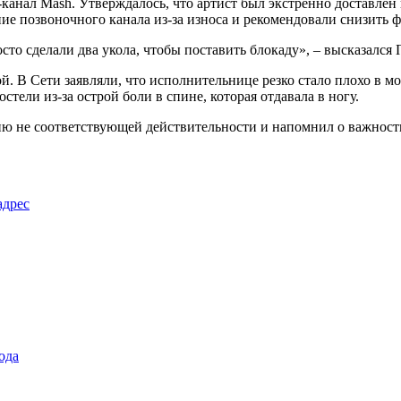
анал Mash. Утверждалось, что артист был экстренно доставлен
ние позвоночного канала из-за износа и рекомендовали снизить 
осто сделали два укола, чтобы поставить блокаду», – высказался
. В Сети заявляли, что исполнительнице резко стало плохо в мо
стели из-за острой боли в спине, которая отдавала в ногу.
ю не соответствующей действительности и напомнил о важност
адрес
ода