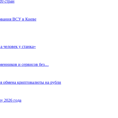
20 стран
ования ВСУ в Киеве
а человек у станка»
бменников и сервисов без…
ля обмена криптовалюты на рубли
у 2026 года