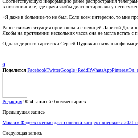
Соответствующую информацию ранее распространил телеграм-к
в позвоночнике, где врачи якобы диагностировали у него суже
«Я даже в больнице-то не был. Если всем интересно, то мне пр
Ранее схожая ситуация произошла и с певицей Ларисой Долиной
Якобы на протяжении нескольких часов она не могла встать с по
Однако директор артистки Сергей Пудовкин назвал информаци
0
Поделится
Facebook
Twitter
Google+
ReddIt
WhatsApp
Pinterest
Эл. 
Редакция
9054 записей
0 комментариев
Предыдущая запись
Максим Фадеев осенью даст сольный концерт впервые с 2021 г
Следующая запись