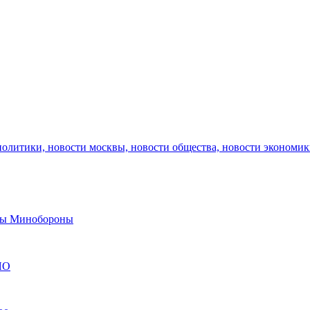
политики, новости москвы, новости общества, новости экономи
авы Минобороны
ЯО