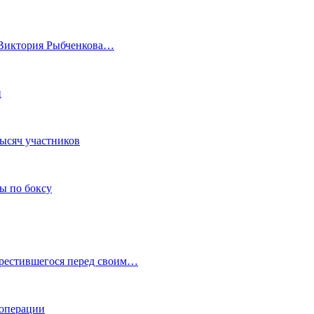
а Виктория Рыбченкова…
и
тысяч участников
ы по боксу
крестившегося перед своим…
 операции