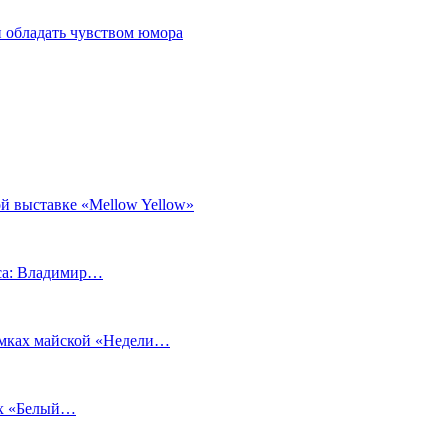
 обладать чувством юмора
й выставке «Mellow Yellow»
еса: Владимир…
рамках майской «Недели…
ах «Белый…