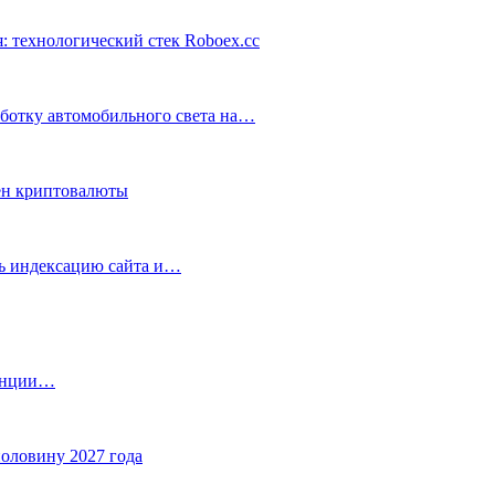
: технологический стек Roboex.cc
аботку автомобильного света на…
ен криптовалюты
ть индексацию сайта и…
танции…
половину 2027 года