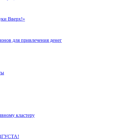
уки Вверх!»
лонов для привлечения денег
ты
ивному кластеру
ВГУСТА!