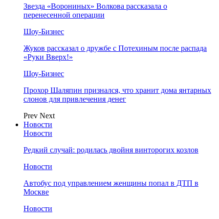
Звезда «Ворониных» Волкова рассказала о
перенесенной операции
Шоу-Бизнес
Жуков рассказал о дружбе с Потехиным после распада
«Руки Вверх!»
Шоу-Бизнес
Прохор Шаляпин признался, что хранит дома янтарных
слонов для привлечения денег
Prev
Next
Новости
Новости
Редкий случай: родилась двойня винторогих козлов
Новости
Автобус под управлением женщины попал в ДТП в
Москве
Новости