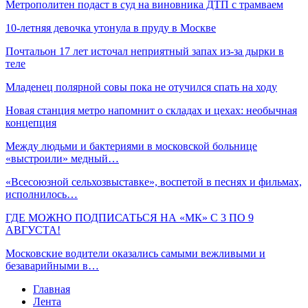
Метрополитен подаст в суд на виновника ДТП с трамваем
10-летняя девочка утонула в пруду в Москве
Почтальон 17 лет источал неприятный запах из-за дырки в
теле
Младенец полярной совы пока не отучился спать на ходу
Новая станция метро напомнит о складах и цехах: необычная
концепция
Между людьми и бактериями в московской больнице
«выстроили» медный…
«Всесоюзной сельхозвыставке», воспетой в песнях и фильмах,
исполнилось…
ГДЕ МОЖНО ПОДПИСАТЬСЯ НА «МК» С 3 ПО 9
АВГУСТА!
Московские водители оказались самыми вежливыми и
безаварийными в…
Главная
Лента