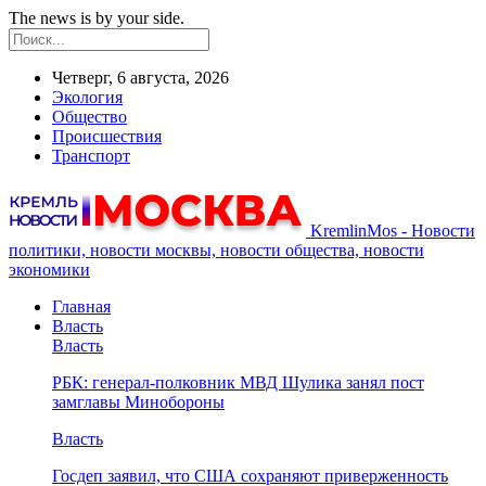
The news is by your side.
Четверг, 6 августа, 2026
Экология
Общество
Происшествия
Транспорт
KremlinMos - Новости
политики, новости москвы, новости общества, новости
экономики
Главная
Власть
Власть
РБК: генерал-полковник МВД Шулика занял пост
замглавы Минобороны
Власть
Госдеп заявил, что США сохраняют приверженность