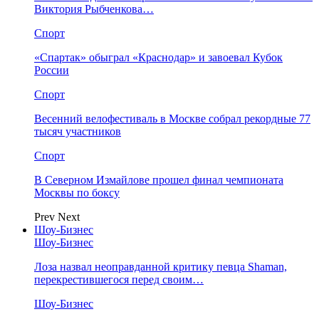
Виктория Рыбченкова…
Спорт
«Спартак» обыграл «Краснодар» и завоевал Кубок
России
Спорт
Весенний велофестиваль в Москве собрал рекордные 77
тысяч участников
Спорт
В Северном Измайлове прошел финал чемпионата
Москвы по боксу
Prev
Next
Шоу-Бизнес
Шоу-Бизнес
Лоза назвал неоправданной критику певца Shaman,
перекрестившегося перед своим…
Шоу-Бизнес