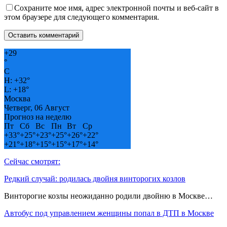
Сохраните мое имя, адрес электронной почты и веб-сайт в
этом браузере для следующего комментария.
+
29
°
C
H:
+
32°
L:
+
18°
Москва
Четверг, 06 Август
Прогноз на неделю
Пт
Сб
Вс
Пн
Вт
Ср
+
33°
+
25°
+
23°
+
25°
+
26°
+
22°
+
21°
+
18°
+
15°
+
15°
+
17°
+
14°
Сейчас смотрят:
Редкий случай: родилась двойня винторогих козлов
Винторогие козлы неожиданно родили двойню в Москве…
Автобус под управлением женщины попал в ДТП в Москве