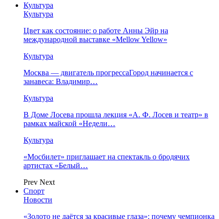
Культура
Культура
Цвет как состояние: о работе Анны Эйр на
международной выставке «Mellow Yellow»
Культура
Москва — двигатель прогрессаГород начинается с
занавеса: Владимир…
Культура
В Доме Лосева прошла лекция «А. Ф. Лосев и театр» в
рамках майской «Недели…
Культура
«Мосбилет» приглашает на спектакль о бродячих
артистах «Белый…
Prev
Next
Спорт
Новости
«Золото не даётся за красивые глаза»: почему чемпионка