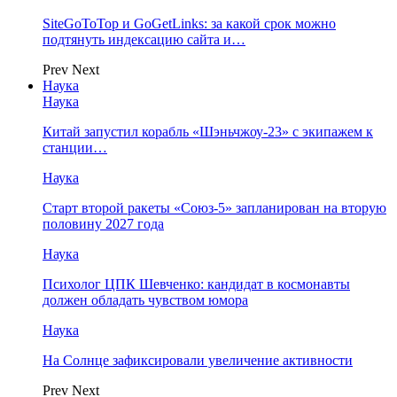
SiteGoToTop и GoGetLinks: за какой срок можно
подтянуть индексацию сайта и…
Prev
Next
Наука
Наука
Китай запустил корабль «Шэньчжоу-23» с экипажем к
станции…
Наука
Старт второй ракеты «Союз-5» запланирован на вторую
половину 2027 года
Наука
Психолог ЦПК Шевченко: кандидат в космонавты
должен обладать чувством юмора
Наука
На Солнце зафиксировали увеличение активности
Prev
Next