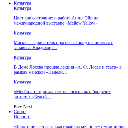
Культура
Культура
Цвет как состояние: о работе Анны Эйр на
международной выставке «Mellow Yellow»
Культура
Москва — двигатель прогрессаГород начинается с
занавеса: Владимир…
Культура
В Доме Лосева прошла лекция «А. Ф. Лосев и театр» в
рамках майской «Недели…
Культура
«Мосбилет» приглашает на спектакль о бродячих
артистах «Белый…
Prev
Next
Спорт
Новости
«Золото не даётся за красивые глаза»: почему чемпионка