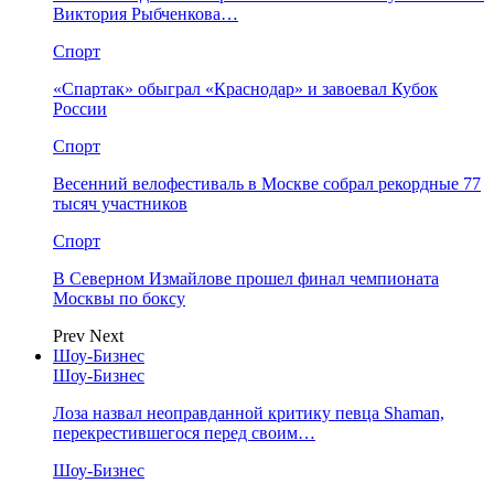
Виктория Рыбченкова…
Спорт
«Спартак» обыграл «Краснодар» и завоевал Кубок
России
Спорт
Весенний велофестиваль в Москве собрал рекордные 77
тысяч участников
Спорт
В Северном Измайлове прошел финал чемпионата
Москвы по боксу
Prev
Next
Шоу-Бизнес
Шоу-Бизнес
Лоза назвал неоправданной критику певца Shaman,
перекрестившегося перед своим…
Шоу-Бизнес