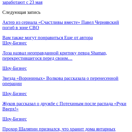
заработают с 23 мая
Следующая запись
Актер из сериала «Счастливы вместе» Павел Чернявский
погиб в зоне СВО
Вам также могут понравиться
Еще от автора
Шоу-Бизнес
Лоза назвал неоправданной критику певца Shaman,
перекрестившегося перед своим…
Шоу-Бизнес
Звезда «Ворониных» Волкова рассказала о перенесенной
операции
Шоу-Бизнес
Жуков рассказал о дружбе с Потехиным после распада «Руки
Вверх!»
Шоу-Бизнес
Прохор Шаляпин признался, что хранит дома янтарных