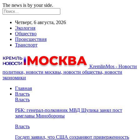
The news is by your side.
Четверг, 6 августа, 2026
Экология
Общество
Происшествия
Транспорт
KremlinMos - Новости
политики, новости москвы, новости общества, новости
экономики
Главная
Власть
Власть
РБК: генерал-полковник МВД Шулика занял пост
замглавы Минобороны
Власть
Госдеп заявил, что США сохраняют приверженность