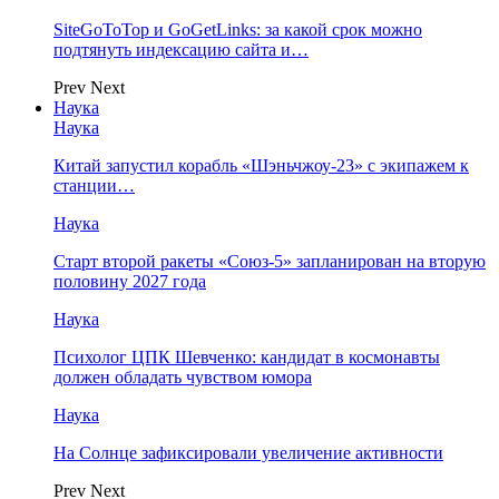
SiteGoToTop и GoGetLinks: за какой срок можно
подтянуть индексацию сайта и…
Prev
Next
Наука
Наука
Китай запустил корабль «Шэньчжоу-23» с экипажем к
станции…
Наука
Старт второй ракеты «Союз-5» запланирован на вторую
половину 2027 года
Наука
Психолог ЦПК Шевченко: кандидат в космонавты
должен обладать чувством юмора
Наука
На Солнце зафиксировали увеличение активности
Prev
Next