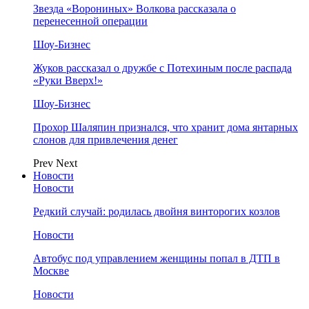
Звезда «Ворониных» Волкова рассказала о
перенесенной операции
Шоу-Бизнес
Жуков рассказал о дружбе с Потехиным после распада
«Руки Вверх!»
Шоу-Бизнес
Прохор Шаляпин признался, что хранит дома янтарных
слонов для привлечения денег
Prev
Next
Новости
Новости
Редкий случай: родилась двойня винторогих козлов
Новости
Автобус под управлением женщины попал в ДТП в
Москве
Новости