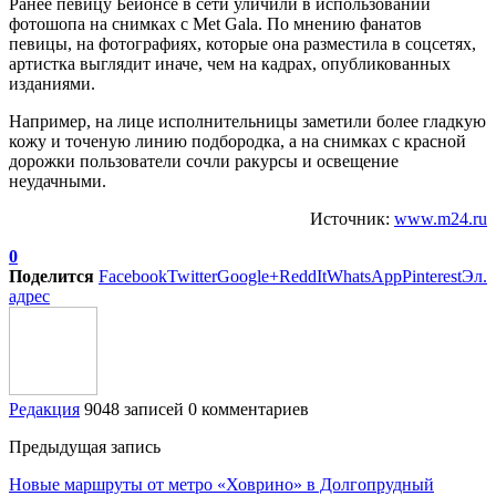
Ранее певицу Бейонсе в сети уличили в использовании
фотошопа на снимках с Met Gala. По мнению фанатов
певицы, на фотографиях, которые она разместила в соцсетях,
артистка выглядит иначе, чем на кадрах, опубликованных
изданиями.
Например, на лице исполнительницы заметили более гладкую
кожу и точеную линию подбородка, а на снимках с красной
дорожки пользователи сочли ракурсы и освещение
неудачными.
Источник:
www.m24.ru
0
Поделится
Facebook
Twitter
Google+
ReddIt
WhatsApp
Pinterest
Эл.
адрес
Редакция
9048 записей
0 комментариев
Предыдущая запись
Новые маршруты от метро «Ховрино» в Долгопрудный