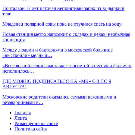
Почтальон 17 лет источал неприятный запах из-за дырки в
теле
Младенец полярной совы пока не отучился спать на ходу
Новая станция метро напомнит о складах и цехах: необычная
концепция
Между людьми и бактериями в московской больнице
«выстроили» медный…
«Всесоюзной сельхозвыставке», воспетой в песнях и фильмах,
исполнилось…
ГДЕ МОЖНО ПОДПИСАТЬСЯ НА «МК» С 3 ПО 9
АВГУСТА!
Московские водители оказались самыми вежливыми и
безаварийными в…
Главная
Лента
Размещение на сайте
Политика сайта