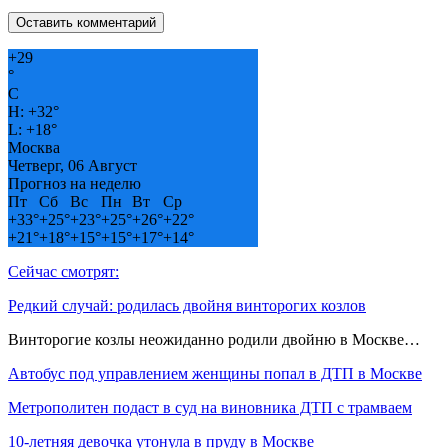
+
29
°
C
H:
+
32°
L:
+
18°
Москва
Четверг, 06 Август
Прогноз на неделю
Пт
Сб
Вс
Пн
Вт
Ср
+
33°
+
25°
+
23°
+
25°
+
26°
+
22°
+
21°
+
18°
+
15°
+
15°
+
17°
+
14°
Сейчас смотрят:
Редкий случай: родилась двойня винторогих козлов
Винторогие козлы неожиданно родили двойню в Москве…
Автобус под управлением женщины попал в ДТП в Москве
Метрополитен подаст в суд на виновника ДТП с трамваем
10-летняя девочка утонула в пруду в Москве