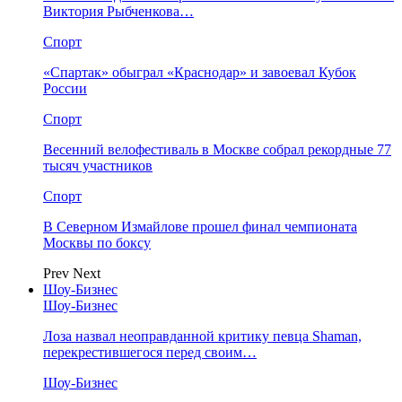
Виктория Рыбченкова…
Спорт
«Спартак» обыграл «Краснодар» и завоевал Кубок
России
Спорт
Весенний велофестиваль в Москве собрал рекордные 77
тысяч участников
Спорт
В Северном Измайлове прошел финал чемпионата
Москвы по боксу
Prev
Next
Шоу-Бизнес
Шоу-Бизнес
Лоза назвал неоправданной критику певца Shaman,
перекрестившегося перед своим…
Шоу-Бизнес