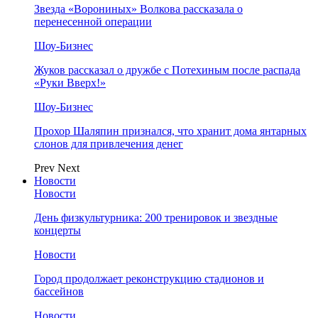
Звезда «Ворониных» Волкова рассказала о
перенесенной операции
Шоу-Бизнес
Жуков рассказал о дружбе с Потехиным после распада
«Руки Вверх!»
Шоу-Бизнес
Прохор Шаляпин признался, что хранит дома янтарных
слонов для привлечения денег
Prev
Next
Новости
Новости
День физкультурника: 200 тренировок и звездные
концерты
Новости
Город продолжает реконструкцию стадионов и
бассейнов
Новости