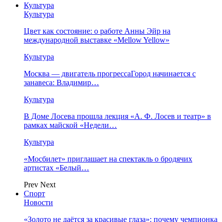
Культура
Культура
Цвет как состояние: о работе Анны Эйр на
международной выставке «Mellow Yellow»
Культура
Москва — двигатель прогрессаГород начинается с
занавеса: Владимир…
Культура
В Доме Лосева прошла лекция «А. Ф. Лосев и театр» в
рамках майской «Недели…
Культура
«Мосбилет» приглашает на спектакль о бродячих
артистах «Белый…
Prev
Next
Спорт
Новости
«Золото не даётся за красивые глаза»: почему чемпионка