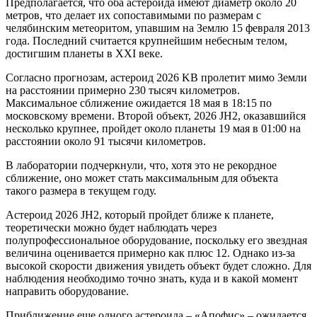
Предполагается, что оба астероида имеют диаметр около 20
метров, что делает их сопоставимыми по размерам с
челябинским метеоритом, упавшим на Землю 15 февраля 2013
года. Последний считается крупнейшим небесным телом,
достигшим планеты в XXI веке.
Согласно прогнозам, астероид 2026 KB пролетит мимо Земли
на расстоянии примерно 230 тысяч километров.
Максимальное сближение ожидается 18 мая в 18:15 по
московскому времени. Второй объект, 2026 JH2, оказавшийся
несколько крупнее, пройдет около планеты 19 мая в 01:00 на
расстоянии около 91 тысячи километров.
В лаборатории подчеркнули, что, хотя это не рекордное
сближение, оно может стать максимальным для объекта
такого размера в текущем году.
Астероид 2026 JH2, который пройдет ближе к планете,
теоретически можно будет наблюдать через
полупрофессиональное оборудование, поскольку его звездная
величина оценивается примерно как плюс 12. Однако из-за
высокой скорости движения увидеть объект будет сложно. Для
наблюдения необходимо точно знать, куда и в какой момент
направить оборудование.
Приближение еще одного астероида – «Апофис» – ожидается