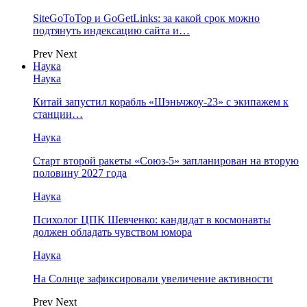
SiteGoToTop и GoGetLinks: за какой срок можно
подтянуть индексацию сайта и…
Prev
Next
Наука
Наука
Китай запустил корабль «Шэньчжоу-23» с экипажем к
станции…
Наука
Старт второй ракеты «Союз-5» запланирован на вторую
половину 2027 года
Наука
Психолог ЦПК Шевченко: кандидат в космонавты
должен обладать чувством юмора
Наука
На Солнце зафиксировали увеличение активности
Prev
Next