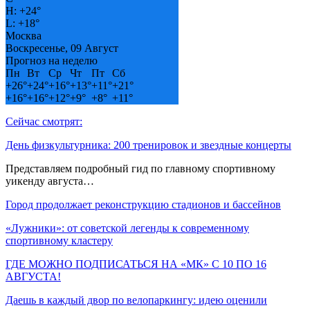
H:
+
24°
L:
+
18°
Москва
Воскресенье, 09 Август
Прогноз на неделю
Пн
Вт
Ср
Чт
Пт
Сб
+
26°
+
24°
+
16°
+
13°
+
11°
+
21°
+
16°
+
16°
+
12°
+
9°
+
8°
+
11°
Сейчас смотрят:
День физкультурника: 200 тренировок и звездные концерты
Представляем подробный гид по главному спортивному
уикенду августа…
Город продолжает реконструкцию стадионов и бассейнов
«Лужники»: от советской легенды к современному
спортивному кластеру
ГДЕ МОЖНО ПОДПИСАТЬСЯ НА «МК» С 10 ПО 16
АВГУСТА!
Даешь в каждый двор по велопаркингу: идею оценили