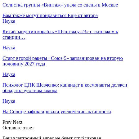
Солистка группы «Винтаж» упала со сцены в Москве
Вам также могут понравиться
Еще от автора
Наука
Китай запустил корабль «Шэньчжоу-23» с экипажем к
станции…
Наука
Старт второй ракеты «Союз-5» запланирован на вторую
половину 2027 года
Наука
Психолог ЦПК Шевченко: кандидат в космонавты должен
обладать чувством юмора
Наука
На Солнце зафиксировали увеличение активности
Prev
Next
Оставьте ответ
Ваш электронный адрес не будет опубликован.