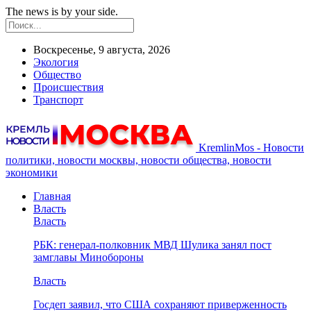
The news is by your side.
Воскресенье, 9 августа, 2026
Экология
Общество
Происшествия
Транспорт
KremlinMos - Новости
политики, новости москвы, новости общества, новости
экономики
Главная
Власть
Власть
РБК: генерал-полковник МВД Шулика занял пост
замглавы Минобороны
Власть
Госдеп заявил, что США сохраняют приверженность