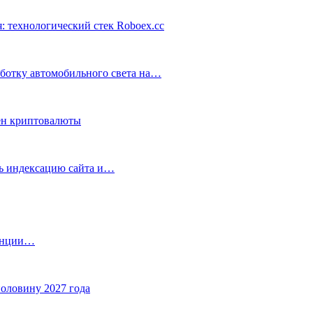
: технологический стек Roboex.cc
аботку автомобильного света на…
ен криптовалюты
ть индексацию сайта и…
танции…
половину 2027 года