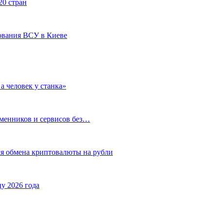
20 стран
ования ВСУ в Киеве
а человек у станка»
бменников и сервисов без…
ля обмена криптовалюты на рубли
у 2026 года