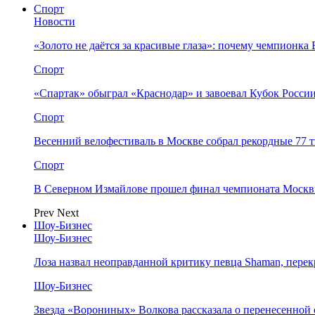
Спорт
Новости
«Золото не даётся за красивые глаза»: почему чемпионк
Спорт
«Спартак» обыграл «Краснодар» и завоевал Кубок Росси
Спорт
Весенний велофестиваль в Москве собрал рекордные 77 
Спорт
В Северном Измайлове прошел финал чемпионата Москв
Prev
Next
Шоу-Бизнес
Шоу-Бизнес
Лоза назвал неоправданной критику певца Shaman, пере
Шоу-Бизнес
Звезда «Ворониных» Волкова рассказала о перенесенной