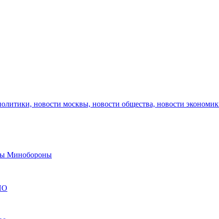
политики, новости москвы, новости общества, новости экономи
авы Минобороны
ЯО