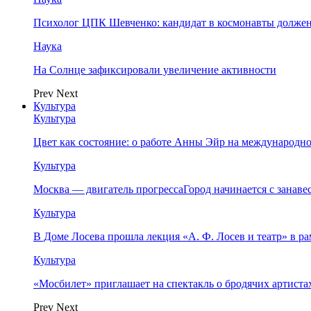
Психолог ЦПК Шевченко: кандидат в космонавты должен
Наука
На Солнце зафиксировали увеличение активности
Prev
Next
Культура
Культура
Цвет как состояние: о работе Анны Эйр на международно
Культура
Москва — двигатель прогрессаГород начинается с занав
Культура
В Доме Лосева прошла лекция «А. Ф. Лосев и театр» в 
Культура
«Мосбилет» приглашает на спектакль о бродячих артист
Prev
Next