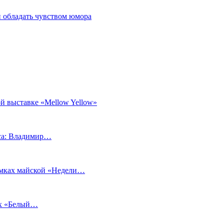
 обладать чувством юмора
й выставке «Mellow Yellow»
еса: Владимир…
рамках майской «Недели…
ах «Белый…