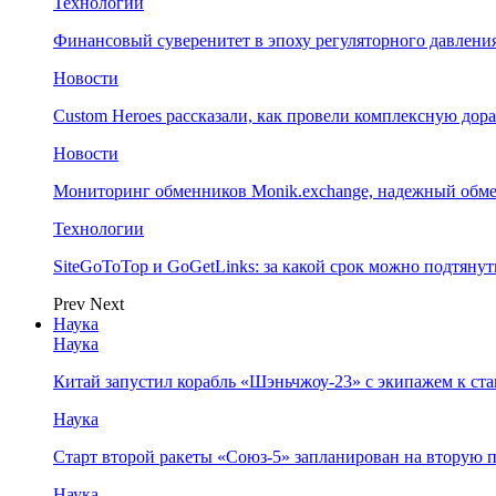
Технологии
Финансовый суверенитет в эпоху регуляторного давления
Новости
Custom Heroes рассказали, как провели комплексную дор
Новости
Мониторинг обменников Monik.exchange, надежный обм
Технологии
SiteGoToTop и GoGetLinks: за какой срок можно подтяну
Prev
Next
Наука
Наука
Китай запустил корабль «Шэньчжоу-23» с экипажем к с
Наука
Старт второй ракеты «Союз-5» запланирован на вторую 
Наука