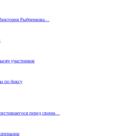
а Виктория Рыбченкова…
и
тысяч участников
ы по боксу
крестившегося перед своим…
 операции