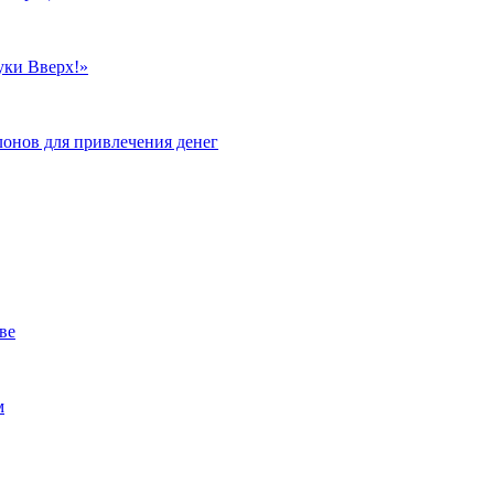
уки Вверх!»
лонов для привлечения денег
ве
м