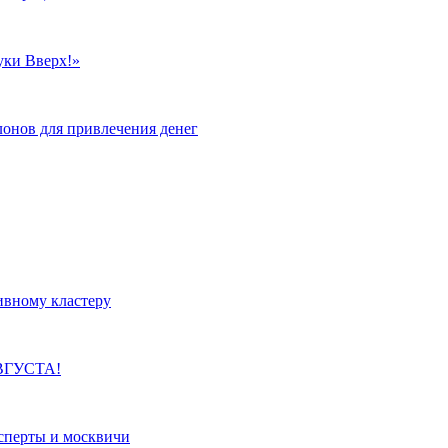
уки Вверх!»
лонов для привлечения денег
ивному кластеру
ВГУСТА!
сперты и москвичи