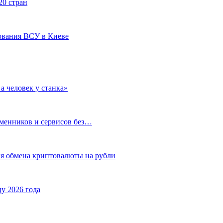
20 стран
ования ВСУ в Киеве
а человек у станка»
бменников и сервисов без…
ля обмена криптовалюты на рубли
у 2026 года