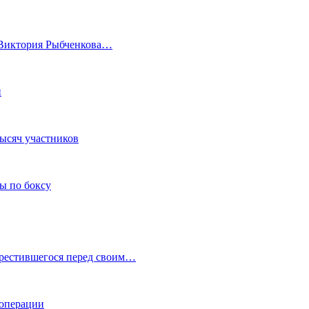
а Виктория Рыбченкова…
и
тысяч участников
ы по боксу
крестившегося перед своим…
 операции