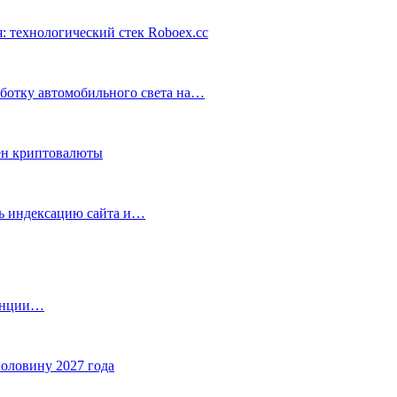
: технологический стек Roboex.cc
аботку автомобильного света на…
ен криптовалюты
ть индексацию сайта и…
танции…
половину 2027 года