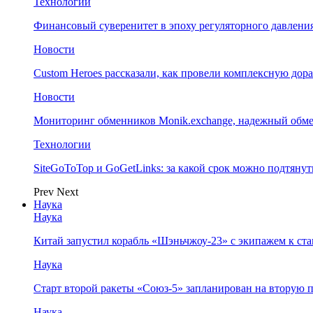
Технологии
Финансовый суверенитет в эпоху регуляторного давления
Новости
Custom Heroes рассказали, как провели комплексную дор
Новости
Мониторинг обменников Monik.exchange, надежный обм
Технологии
SiteGoToTop и GoGetLinks: за какой срок можно подтяну
Prev
Next
Наука
Наука
Китай запустил корабль «Шэньчжоу-23» с экипажем к с
Наука
Старт второй ракеты «Союз-5» запланирован на вторую 
Наука