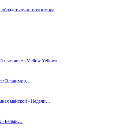
 обладать чувством юмора
й выставке «Mellow Yellow»
еса: Владимир…
рамках майской «Недели…
ах «Белый…