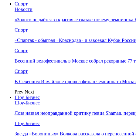
Спорт
Новости
«Золото не даётся за красивые глаза»: почему чемпионк
Спорт
«Спартак» обыграл «Краснодар» и завоевал Кубок Росси
Спорт
Весенний велофестиваль в Москве собрал рекордные 77 
Спорт
В Северном Измайлове прошел финал чемпионата Москв
Prev
Next
Шоу-Бизнес
Шоу-Бизнес
Лоза назвал неоправданной критику певца Shaman, пере
Шоу-Бизнес
Звезда «Ворониных» Волкова рассказала о перенесенной