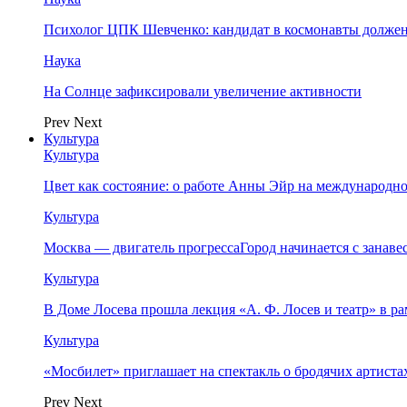
Психолог ЦПК Шевченко: кандидат в космонавты должен
Наука
На Солнце зафиксировали увеличение активности
Prev
Next
Культура
Культура
Цвет как состояние: о работе Анны Эйр на международно
Культура
Москва — двигатель прогрессаГород начинается с занав
Культура
В Доме Лосева прошла лекция «А. Ф. Лосев и театр» в 
Культура
«Мосбилет» приглашает на спектакль о бродячих артист
Prev
Next