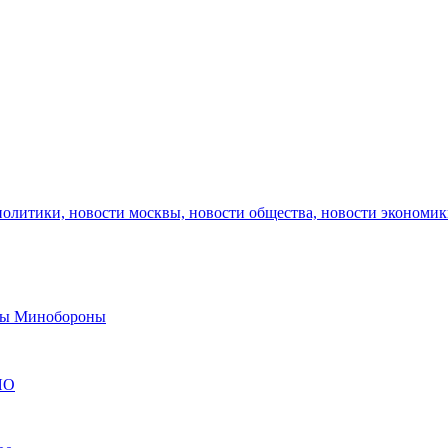
политики, новости москвы, новости общества, новости экономи
авы Минобороны
ЯО