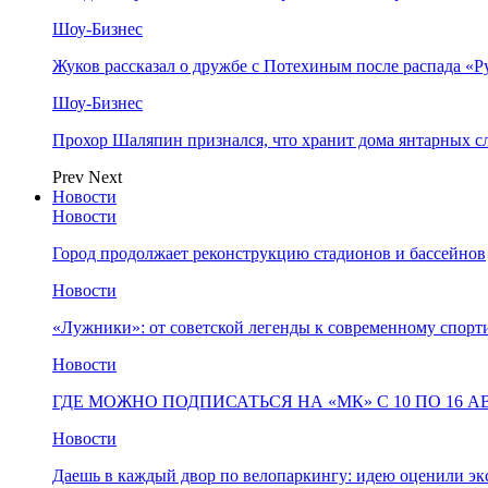
Шоу-Бизнес
Жуков рассказал о дружбе с Потехиным после распада «Р
Шоу-Бизнес
Прохор Шаляпин признался, что хранит дома янтарных с
Prev
Next
Новости
Новости
Город продолжает реконструкцию стадионов и бассейнов
Новости
«Лужники»: от советской легенды к современному спорт
Новости
ГДЕ МОЖНО ПОДПИСАТЬСЯ НА «МК» С 10 ПО 16 А
Новости
Даешь в каждый двор по велопаркингу: идею оценили эк