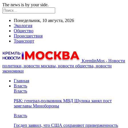
The news is by your side.
Понедельник, 10 августа, 2026
Экология
Общество
Происшествия
Транспорт
KremlinMos - Новости
политики, новости москвы, новости общества, новости
экономики
Главная
Власть
Власть
РБК: генерал-полковник МВД Шулика занял пост
замглавы Минобороны
Власть
Госдеп заявил, что США сохраняют приверженность