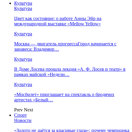
Культура
Культура
Цвет как состояние: о работе Анны Эйр на
международной выставке «Mellow Yellow»
Культура
Москва — двигатель прогрессаГород начинается с
занавеса: Владимир…
Культура
В Доме Лосева прошла лекция «А. Ф. Лосев и театр» в
рамках майской «Недели…
Культура
«Мосбилет» приглашает на спектакль о бродячих
артистах «Белый…
Prev
Next
Спорт
Новости
«Золото не даётся за красивые глаза»: почему чемпионка