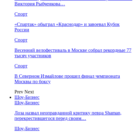
Виктория Рыбченкова…
Спорт
«Спартак» обыграл «Краснодар» и завоевал Кубок
России
Спорт
Весенний велофестиваль в Москве собрал рекордные 77
тысяч участников
Спорт
В Северном Измайлове прошел финал чемпионата
Москвы по боксу
Prev
Next
Шоу-Бизнес
Шоу-Бизнес
Лоза назвал неоправданной критику певца Shaman,
перекрестившегося перед своим…
Шоу-Бизнес