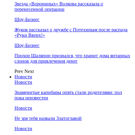
Звезда «Ворониных» Волкова рассказала о
перенесенной операции
Шоу-Бизнес
Жуков рассказал о дружбе с Потехиным после распада
«Руки Вверх!»
Шоу-Бизнес
Прохор Шаляпин признался, что хранит дома янтарных
слонов для привлечения денег
Prev
Next
Новости
Новости
Знаменитые капибары опять стали родителями: пол
пока неизвестен
Новости
Не зря тебя назвали Златоглавой
Новости