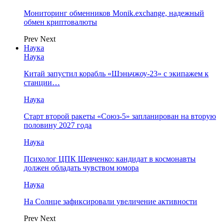
Мониторинг обменников Monik.exchange, надежный
обмен криптовалюты
Prev
Next
Наука
Наука
Китай запустил корабль «Шэньчжоу-23» с экипажем к
станции…
Наука
Старт второй ракеты «Союз-5» запланирован на вторую
половину 2027 года
Наука
Психолог ЦПК Шевченко: кандидат в космонавты
должен обладать чувством юмора
Наука
На Солнце зафиксировали увеличение активности
Prev
Next