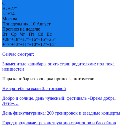
C
H:
+
27°
L:
+
14°
Москва
Понедельник, 10 Август
Прогноз на неделю
Вт
Ср
Чт
Пт
Сб
Вс
+
28°
+
18°
+
17°
+
16°
+
16°
+
25°
+
17°
+
13°
+
11°
+
10°
+
12°
+
14°
Сейчас смотрят:
Знаменитые капибары опять стали родителями: пол пока
неизвестен
Пара капибар из зоопарка принесла потомство…
Не зря тебя назвали Златоглавой
Добро и солнце, день чудесный: фестиваль «Время добра.
Лето»…
День физкультурника: 200 тренировок и звездные концерты
Город продолжает реконструкцию стадионов и бассейнов