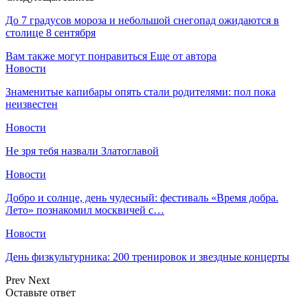
До 7 градусов мороза и небольшой снегопад ожидаются в
столице 8 сентября
Вам также могут понравиться
Еще от автора
Новости
Знаменитые капибары опять стали родителями: пол пока
неизвестен
Новости
Не зря тебя назвали Златоглавой
Новости
Добро и солнце, день чудесный: фестиваль «Время добра.
Лето» познакомил москвичей с…
Новости
День физкультурника: 200 тренировок и звездные концерты
Prev
Next
Оставьте ответ