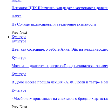
Психолог ЦПК Шевченко: кандидат в космонавты должен
Наука
На Солнце зафиксировали увеличение активности
Prev
Next
Культура
Культура
Цвет как состояние: о работе Анны Эйр на международно
Культура
Москва — двигатель прогрессаГород начинается с занав
Культура
В Доме Лосева прошла лекция «А. Ф. Лосев и театр» в 
Культура
«Мосбилет» приглашает на спектакль о бродячих артист
Prev
Next