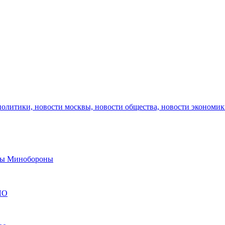
политики, новости москвы, новости общества, новости экономи
авы Минобороны
ЯО