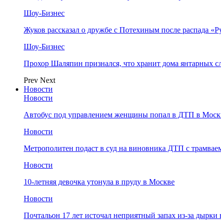
Шоу-Бизнес
Жуков рассказал о дружбе с Потехиным после распада «Р
Шоу-Бизнес
Прохор Шаляпин признался, что хранит дома янтарных с
Prev
Next
Новости
Новости
Автобус под управлением женщины попал в ДТП в Моск
Новости
Метрополитен подаст в суд на виновника ДТП с трамвае
Новости
10-летняя девочка утонула в пруду в Москве
Новости
Почтальон 17 лет источал неприятный запах из-за дырки 