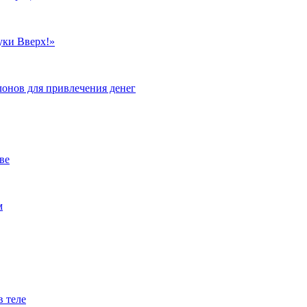
уки Вверх!»
лонов для привлечения денег
ве
м
в теле