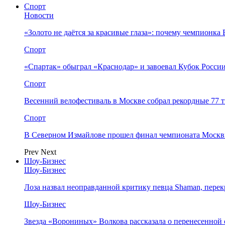
Спорт
Новости
«Золото не даётся за красивые глаза»: почему чемпионк
Спорт
«Спартак» обыграл «Краснодар» и завоевал Кубок Росси
Спорт
Весенний велофестиваль в Москве собрал рекордные 77 
Спорт
В Северном Измайлове прошел финал чемпионата Москв
Prev
Next
Шоу-Бизнес
Шоу-Бизнес
Лоза назвал неоправданной критику певца Shaman, пере
Шоу-Бизнес
Звезда «Ворониных» Волкова рассказала о перенесенной