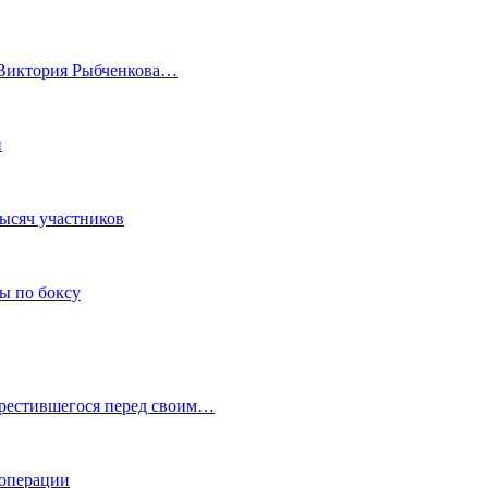
а Виктория Рыбченкова…
и
тысяч участников
ы по боксу
крестившегося перед своим…
 операции