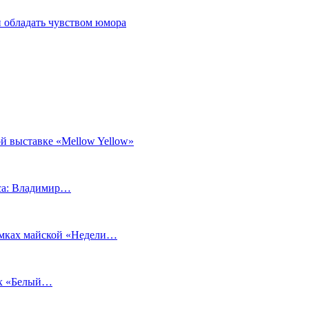
 обладать чувством юмора
й выставке «Mellow Yellow»
еса: Владимир…
рамках майской «Недели…
ах «Белый…