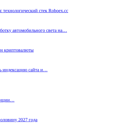
: технологический стек Roboex.cc
аботку автомобильного света на…
ен криптовалюты
ть индексацию сайта и…
танции…
половину 2027 года