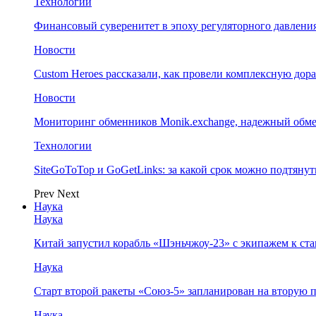
Технологии
Финансовый суверенитет в эпоху регуляторного давления
Новости
Custom Heroes рассказали, как провели комплексную дор
Новости
Мониторинг обменников Monik.exchange, надежный обм
Технологии
SiteGoToTop и GoGetLinks: за какой срок можно подтяну
Prev
Next
Наука
Наука
Китай запустил корабль «Шэньчжоу-23» с экипажем к с
Наука
Старт второй ракеты «Союз-5» запланирован на вторую 
Наука