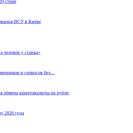
20 стран
ования ВСУ в Киеве
а человек у станка»
бменников и сервисов без…
ля обмена криптовалюты на рубли
у 2026 года