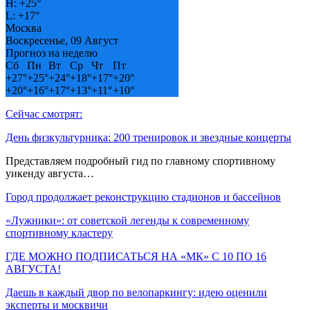
H:
+
25°
L:
+
17°
Москва
Воскресенье, 09 Август
Прогноз на неделю
Сб
Пн
Вт
Ср
Чт
Пт
+
27°
+
25°
+
24°
+
18°
+
17°
+
20°
+
20°
+
16°
+
17°
+
13°
+
11°
+
10°
Сейчас смотрят:
День физкультурника: 200 тренировок и звездные концерты
Представляем подробный гид по главному спортивному
уикенду августа…
Город продолжает реконструкцию стадионов и бассейнов
«Лужники»: от советской легенды к современному
спортивному кластеру
ГДЕ МОЖНО ПОДПИСАТЬСЯ НА «МК» С 10 ПО 16
АВГУСТА!
Даешь в каждый двор по велопаркингу: идею оценили
эксперты и москвичи