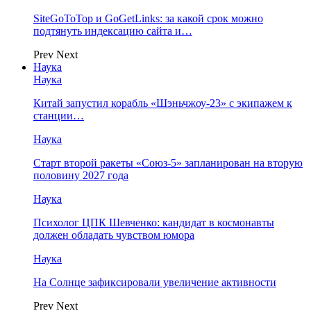
SiteGoToTop и GoGetLinks: за какой срок можно
подтянуть индексацию сайта и…
Prev
Next
Наука
Наука
Китай запустил корабль «Шэньчжоу-23» с экипажем к
станции…
Наука
Старт второй ракеты «Союз-5» запланирован на вторую
половину 2027 года
Наука
Психолог ЦПК Шевченко: кандидат в космонавты
должен обладать чувством юмора
Наука
На Солнце зафиксировали увеличение активности
Prev
Next