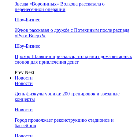
Звезда «Ворониных» Волкова рассказала о
перенесенной операции
Шоу-Бизнес
Жуков рассказал о дружбе с Потехиным после распада
«Руки Вверх!»
Шоу-Бизнес
Прохор Шаляпин признался, что хранит дома янтарных
слонов для привлечения денег
Prev
Next
Новости
Новости
День физкультурника: 200 тренировок и звездные
концерты
Новости
Город продолжает реконструкцию стадионов и
бассейнов
Новости