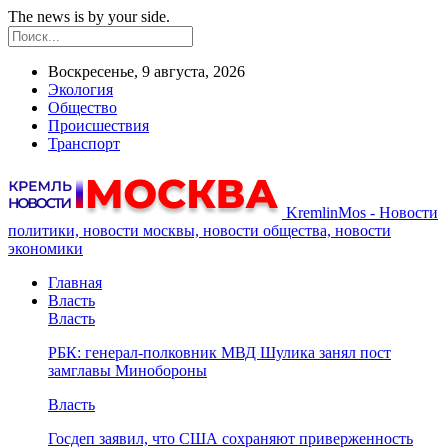
The news is by your side.
Воскресенье, 9 августа, 2026
Экология
Общество
Происшествия
Транспорт
KremlinMos - Новости
политики, новости москвы, новости общества, новости
экономики
Главная
Власть
Власть
РБК: генерал-полковник МВД Шулика занял пост
замглавы Минобороны
Власть
Госдеп заявил, что США сохраняют приверженность