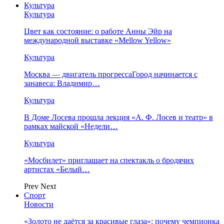
Культура
Культура
Цвет как состояние: о работе Анны Эйр на
международной выставке «Mellow Yellow»
Культура
Москва — двигатель прогрессаГород начинается с
занавеса: Владимир…
Культура
В Доме Лосева прошла лекция «А. Ф. Лосев и театр» в
рамках майской «Недели…
Культура
«Мосбилет» приглашает на спектакль о бродячих
артистах «Белый…
Prev
Next
Спорт
Новости
«Золото не даётся за красивые глаза»: почему чемпионка