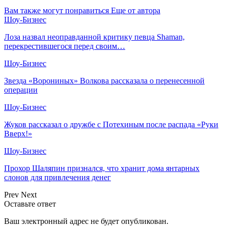
Вам также могут понравиться
Еще от автора
Шоу-Бизнес
Лоза назвал неоправданной критику певца Shaman,
перекрестившегося перед своим…
Шоу-Бизнес
Звезда «Ворониных» Волкова рассказала о перенесенной
операции
Шоу-Бизнес
Жуков рассказал о дружбе с Потехиным после распада «Руки
Вверх!»
Шоу-Бизнес
Прохор Шаляпин признался, что хранит дома янтарных
слонов для привлечения денег
Prev
Next
Оставьте ответ
Ваш электронный адрес не будет опубликован.