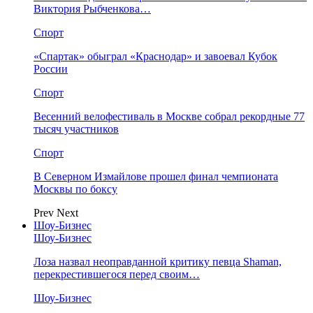
Виктория Рыбченкова…
Спорт
«Спартак» обыграл «Краснодар» и завоевал Кубок
России
Спорт
Весенний велофестиваль в Москве собрал рекордные 77
тысяч участников
Спорт
В Северном Измайлове прошел финал чемпионата
Москвы по боксу
Prev
Next
Шоу-Бизнес
Шоу-Бизнес
Лоза назвал неоправданной критику певца Shaman,
перекрестившегося перед своим…
Шоу-Бизнес