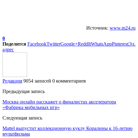
Источник:
www.m24.ru
0
Поделится
Facebook
Twitter
Google+
ReddIt
WhatsApp
Pinterest
Эл.
адрес
Редакция
9054 записей
0 комментариев
Предыдущая запись
Москва онлайн расскажет о финалистах акселератора
«Фабрика мобильных игр»
Следующая запись
Mattel выпустит коллекционную куклу Коралины к 16-летию
мультфильма