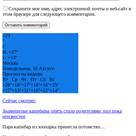
Сохраните мое имя, адрес электронной почты и веб-сайт в
этом браузере для следующего комментария.
+
23
°
C
H:
+
27°
L:
+
14°
Москва
Понедельник, 10 Август
Прогноз на неделю
Вт
Ср
Чт
Пт
Сб
Вс
+
28°
+
18°
+
17°
+
16°
+
16°
+
25°
+
17°
+
13°
+
11°
+
10°
+
12°
+
14°
Сейчас смотрят:
Знаменитые капибары опять стали родителями: пол пока
неизвестен
Пара капибар из зоопарка принесла потомство…