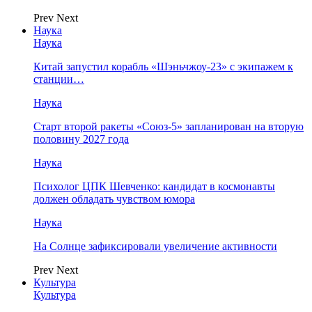
Prev
Next
Наука
Наука
Китай запустил корабль «Шэньчжоу-23» с экипажем к
станции…
Наука
Старт второй ракеты «Союз-5» запланирован на вторую
половину 2027 года
Наука
Психолог ЦПК Шевченко: кандидат в космонавты
должен обладать чувством юмора
Наука
На Солнце зафиксировали увеличение активности
Prev
Next
Культура
Культура