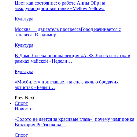
Цвет как состояние: о работе Анны Эйр на
международной выставке «Mellow Yellow»
Культура
Москва — двигатель прогрессаГород начинается с
занавеса: Владимир…
Культура
В Доме Лосева прошла лекция «А. Ф. Лосев и театр» в
рамках майской «Недели…
Культура
«Мосбилет» приглашает на спектакль о бродячих
артистах «Белый…
Prev
Next
Спорт
Новости
«Золото не даётся за красивые глаза»: почему чемпионка
Виктория Рыбченкова…
Спорт