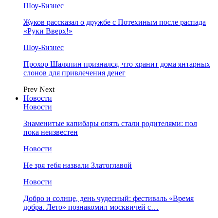
Шоу-Бизнес
Жуков рассказал о дружбе с Потехиным после распада
«Руки Вверх!»
Шоу-Бизнес
Прохор Шаляпин признался, что хранит дома янтарных
слонов для привлечения денег
Prev
Next
Новости
Новости
Знаменитые капибары опять стали родителями: пол
пока неизвестен
Новости
Не зря тебя назвали Златоглавой
Новости
Добро и солнце, день чудесный: фестиваль «Время
добра. Лето» познакомил москвичей с…