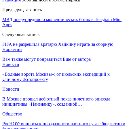
Предыдущая запись
МВД предупредило о мошеннических ботах в Telegram Mini
Apps
Следующая запись
FIFA не разрешила вратарю Хайкину играть за сборную
Норвегии
Вам также могут понравиться
Еще от автора
Новости
«Водные ворота Москвы»: от июльских экспедиций к
уличному фотопроекту
Новости
В Москве прошел дебютный показ пилотного эпизода
инициативы «Наизнанку», созданной…
Общество
РосНОУ: вопросы к прозрачности частного вуза с бюджетным
финансированием