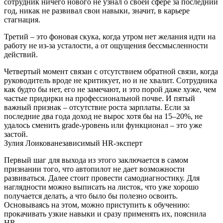
сотрудник ничего нового не узнал о своей сфере за последний
год, никак не развивал свои навыки, значит, в карьере
стагнация.
Третий – это фоновая скука, когда утром нет желания идти на
работу не из-за усталости, а от ощущения бессмысленности
действий.
Четвертый момент связан с отсутствием обратной связи, когда
руководитель вроде не критикует, но и не хвалит. Сотрудника
как будто бы нет, его не замечают, и это порой даже хуже, чем
частые придирки на профессиональной почве. И пятый
важный признак – отсутствие роста зарплаты. Если за
последние два года доход не вырос хотя бы на 15–20%, не
удалось сменить grade-уровень или функционал – это уже
застой.
Зулия Лоикованезависимый HR-эксперт
Первый шаг для выхода из этого заключается в самом
признании того, что автопилот не дает возможности
развиваться. Далее стоит провести самодиагностику. Для
наглядности можно выписать на листок, что уже хорошо
получается делать, а что было бы полезно освоить.
Основываясь на этом, можно приступить к обучению:
прокачивать узкие навыки и сразу применять их, пояснила
HR.