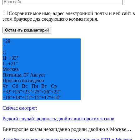
Сохраните мое имя, адрес электронной почты и веб-сайт в
этом браузере для следующего комментария.
+
29
°
C
H:
+
33°
L:
+
21°
Москва
Пятница, 07 Август
Прогноз на неделю
Чт
Сб
Вс
Пн
Вт
Ср
+
32°
+
25°
+
23°
+
25°
+
26°
+
22°
+
18°
+
18°
+
15°
+
15°
+
17°
+
14°
Сейчас смотрят:
Редкий случай: родилась двойня винторогих козлов
Винторогие козлы неожиданно родили двойню в Москве…
Автобус под управлением женщины попал в ДТП в Москве