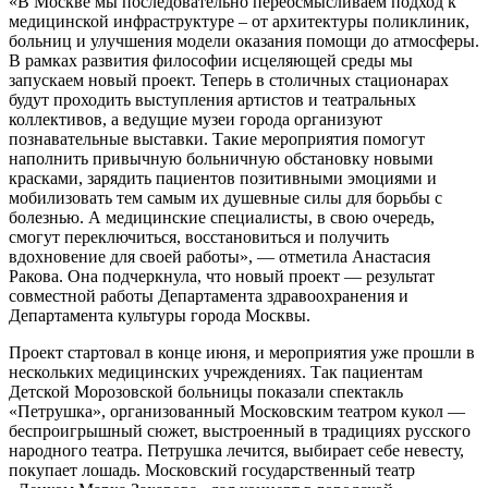
«В Москве мы последовательно переосмысливаем подход к
медицинской инфраструктуре – от архитектуры поликлиник,
больниц и улучшения модели оказания помощи до атмосферы.
В рамках развития философии исцеляющей среды мы
запускаем новый проект. Теперь в столичных стационарах
будут проходить выступления артистов и театральных
коллективов, а ведущие музеи города организуют
познавательные выставки. Такие мероприятия помогут
наполнить привычную больничную обстановку новыми
красками, зарядить пациентов позитивными эмоциями и
мобилизовать тем самым их душевные силы для борьбы с
болезнью. А медицинские специалисты, в свою очередь,
смогут переключиться, восстановиться и получить
вдохновение для своей работы», — отметила Анастасия
Ракова. Она подчеркнула, что новый проект — результат
совместной работы Департамента здравоохранения и
Департамента культуры города Москвы.
Проект стартовал в конце июня, и мероприятия уже прошли в
нескольких медицинских учреждениях. Так пациентам
Детской Морозовской больницы показали спектакль
«Петрушка», организованный Московским театром кукол —
беспроигрышный сюжет, выстроенный в традициях русского
народного театра. Петрушка лечится, выбирает себе невесту,
покупает лошадь. Московский государственный театр