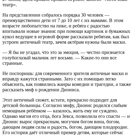
театр».
На представлении собралось порядка 30 человек —
преимущественно дети от 7 до 10 лет с их мамами. В этом
возрасте любопытство на пике, и ребята с радостью
впитывали новые знания: при помощи картинок и бумажных
кукол ведущие в игровой форме рассказали ребятам, как был
устроен античный театр, зачем актёрам нужны были маски.
— Я бы не угадал, что это за эмоция, — честно признается
голубоглазый мальчик лет восьми. — Какие-то они все
странные.
Не поспоришь: для современного зрителя античные маски и
вправду кажутся странными. Зато с их помощью легко
объяснить, как появились жанры комедии и трагедии, а также
рассказать миф о рождении Диониса.
Этот античный сюжет, кстати, прекрасно подходит для
детской больницы. Согласно мифу, Дионис родился слабым
немощным ребёнком — казалось, жить ему не суждено.
Однако магия его отца, бога Зевса, позволила его спасти — и
Дионис вырос прекрасным, могучим богом вина, богом,
дающим людям силы и радость, богом, дающим плодородие.
Его история даёт отличный пример детям, которые сейчас