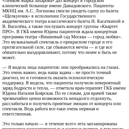
«Ленком Марка Захарова» дал концерт в городской
клинической больнице имени Давыдовского. Пациенты
МКНЦ им. А.С. Логинова смогли увидеть сцену из балета
«Щелкунчик» в исполнении Государственного
академического театра классического балета Н. Касаткиной и
В. Василёва, а также послушать концерт группы «Квартет
ПРО». В ГКБ имени Юдина пациентов ждала концертная
программа театра «Вишневый сад Москва — город любви».
Это музыкальный спектакль о прекрасном городе и его
притягательной силе, где сбываются мечты — и где все
обязательно выздоравливают, потому что иначе и быть не
может.
— Я видела лица пациентов: они преображались на глазах.
Это очень важно, ведь наша задача – не просто точный
диагноз, но и готовность оказать психологическую
поддержку. Я видела, что пациенты получили невероятный
заряд бодрости и тепла, — отметила врач-терапевт ГКБ имени
Юдина Наталия Боярская. По ее словам, для врачей также
чрезвычайно ценна возможность ненадолго отдохнуть,
расслабиться и получить приятные эмоции от концерта или
спектакля. Ведь работа все-таки очень нервная и
ответственная.
Это только начало — в течение всего лета запланированы
постановки государственных и частных театров, в том числе