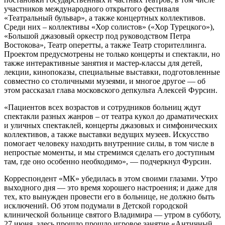
участников международного открытого фестиваля
«Театральный бульвар», а также концертных коллективов.
Среди них – коллективы «Хор солистов» («Хор Турецкого»),
«Большой джазовый оркестр под руководством Петра
Востокова», Театр оперетты, а также Театр сторителлинга.
Проектом предусмотрены не только концерты и спектакли, но
также интерактивные занятия и мастер-классы для детей,
лекции, кинопоказы, специальные выставки, подготовленные
совместно со столичными музеями, и многое другое — об
этом рассказал глава московского депкульта Алексей Фурсин.
«Пациентов всех возрастов и сотрудников больниц ждут
спектакли разных жанров – от театра кукол до драматических
и уличных спектаклей, концерты джазовых и симфонических
коллективов, а также выставки ведущих музеев. Искусство
помогает человеку находить внутренние силы, в том числе в
непростые моменты, и мы стремимся сделать его доступным
там, где оно особенно необходимо», — подчеркнул Фурсин.
Корреспондент «МК» убедилась в этом своими глазами. Утро
выходного дня — это время хорошего настроения; и даже для
тех, кто вынужден провести его в больнице, не должно быть
исключений. Об этом подумали в Детской городской
клинической больнице святого Владимира — утром в субботу,
27 июня, здесь прошло прошло игровое занятие «Античный