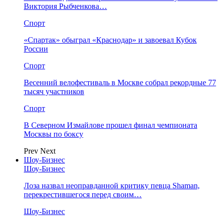
Виктория Рыбченкова…
Спорт
«Спартак» обыграл «Краснодар» и завоевал Кубок
России
Спорт
Весенний велофестиваль в Москве собрал рекордные 77
тысяч участников
Спорт
В Северном Измайлове прошел финал чемпионата
Москвы по боксу
Prev
Next
Шоу-Бизнес
Шоу-Бизнес
Лоза назвал неоправданной критику певца Shaman,
перекрестившегося перед своим…
Шоу-Бизнес