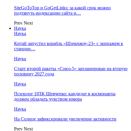
SiteGoToTop и GoGetLinks: за какой срок можно
подтянуть индексацию сайта и…
Prev
Next
Наука
Наука
Китай запустил корабль «Шэньчжоу-23» с экипажем к
станции…
Наука
Старт второй ракеты «Союз-5» запланирован на вторую
половину 2027 года
Наука
Психолог ЦПК Шевченко: кандидат в космонавты
должен обладать чувством юмора
Наука
На Солнце зафиксировали увеличение активности
Prev
Next