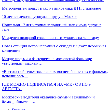
Метрополитен подаст в суд на виновника ДТП с трамваем
10-летняя девочка утонула в пруду в Москве
Почтальон 17 лет источал неприятный запах из-за дырки в
теле
Младенец полярной совы пока не отучился спать на ходу
Новая станция метро напомнит о складах и цехах: необычная
концепция
Между людьми и бактериями в московской больнице
«выстроили» медный…
«Всесоюзной сельхозвыставке», воспетой в песнях и фильмах,
исполнилось…
ГДЕ МОЖНО ПОДПИСАТЬСЯ НА «МК» С 3 ПО 9
АВГУСТА!
Московские водители оказались самыми вежливыми и
безаварийными в…
Главная