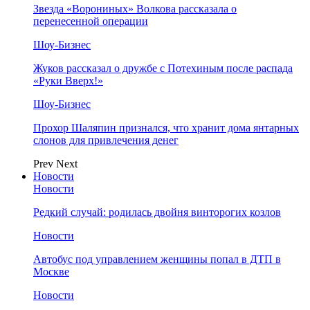
Звезда «Ворониных» Волкова рассказала о
перенесенной операции
Шоу-Бизнес
Жуков рассказал о дружбе с Потехиным после распада
«Руки Вверх!»
Шоу-Бизнес
Прохор Шаляпин признался, что хранит дома янтарных
слонов для привлечения денег
Prev
Next
Новости
Новости
Редкий случай: родилась двойня винторогих козлов
Новости
Автобус под управлением женщины попал в ДТП в
Москве
Новости