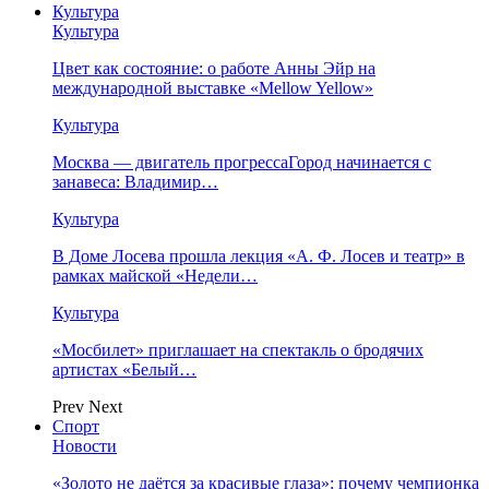
Культура
Культура
Цвет как состояние: о работе Анны Эйр на
международной выставке «Mellow Yellow»
Культура
Москва — двигатель прогрессаГород начинается с
занавеса: Владимир…
Культура
В Доме Лосева прошла лекция «А. Ф. Лосев и театр» в
рамках майской «Недели…
Культура
«Мосбилет» приглашает на спектакль о бродячих
артистах «Белый…
Prev
Next
Спорт
Новости
«Золото не даётся за красивые глаза»: почему чемпионка