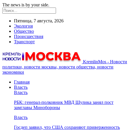
The news is by your side.
Пятница, 7 августа, 2026
Экология
Общество
Происшествия
Транспорт
KremlinMos - Новости
политики, новости москвы, новости общества, новости
экономики
Главная
Власть
Власть
РБК: генерал-полковник МВД Шулика занял пост
замглавы Минобороны
Власть
Госдеп заявил, что США сохраняют приверженность