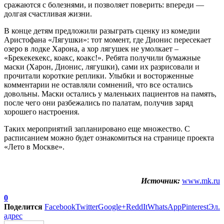
сражаются с болезнями, и позволяет поверить: впереди —
долгая счастливая жизни.
В конце детям предложили разыграть сценку из комедии
Аристофана «Лягушки»: тот момент, где Дионис пересекает
озеро в лодке Харона, а хор лягушек не умолкает –
«Брекекекекс, коакс, коакс!». Ребята получили бумажные
маски (Харон, Дионис, лягушки), сами их разрисовали и
прочитали короткие реплики. Улыбки и восторженные
комментарии не оставляли сомнений, что все остались
довольны. Маски остались у маленьких пациентов на память,
после чего они разбежались по палатам, получив заряд
хорошего настроения.
Таких мероприятий запланировано еще множество. С
расписанием можно будет ознакомиться на странице проекта
«Лето в Москве».
Источник:
www.mk.ru
0
Поделится
Facebook
Twitter
Google+
ReddIt
WhatsApp
Pinterest
Эл.
адрес