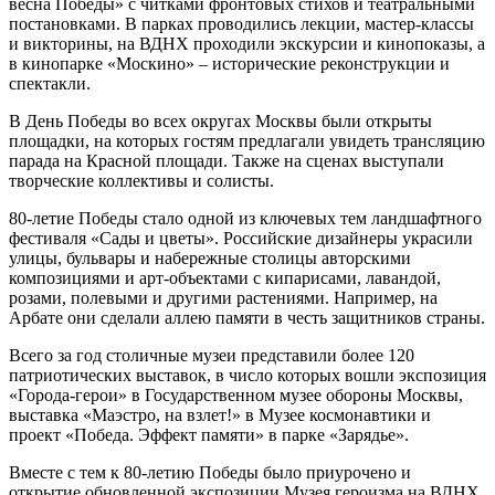
весна Победы» с читками фронтовых стихов и театральными
постановками. В парках проводились лекции, мастер-классы
и викторины, на ВДНХ проходили экскурсии и кинопоказы, а
в кинопарке «Москино» – исторические реконструкции и
спектакли.
В День Победы во всех округах Москвы были открыты
площадки, на которых гостям предлагали увидеть трансляцию
парада на Красной площади. Также на сценах выступали
творческие коллективы и солисты.
80-летие Победы стало одной из ключевых тем ландшафтного
фестиваля «Сады и цветы». Российские дизайнеры украсили
улицы, бульвары и набережные столицы авторскими
композициями и арт-объектами с кипарисами, лавандой,
розами, полевыми и другими растениями. Например, на
Арбате они сделали аллею памяти в честь защитников страны.
Всего за год столичные музеи представили более 120
патриотических выставок, в число которых вошли экспозиция
«Города-герои» в Государственном музее обороны Москвы,
выставка «Маэстро, на взлет!» в Музее космонавтики и
проект «Победа. Эффект памяти» в парке «Зарядье».
Вместе с тем к 80-летию Победы было приурочено и
открытие обновленной экспозиции Музея героизма на ВДНХ.