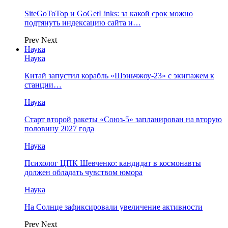
SiteGoToTop и GoGetLinks: за какой срок можно
подтянуть индексацию сайта и…
Prev
Next
Наука
Наука
Китай запустил корабль «Шэньчжоу-23» с экипажем к
станции…
Наука
Старт второй ракеты «Союз-5» запланирован на вторую
половину 2027 года
Наука
Психолог ЦПК Шевченко: кандидат в космонавты
должен обладать чувством юмора
Наука
На Солнце зафиксировали увеличение активности
Prev
Next