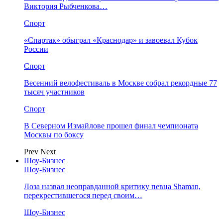
Виктория Рыбченкова…
Спорт
«Спартак» обыграл «Краснодар» и завоевал Кубок
России
Спорт
Весенний велофестиваль в Москве собрал рекордные 77
тысяч участников
Спорт
В Северном Измайлове прошел финал чемпионата
Москвы по боксу
Prev
Next
Шоу-Бизнес
Шоу-Бизнес
Лоза назвал неоправданной критику певца Shaman,
перекрестившегося перед своим…
Шоу-Бизнес