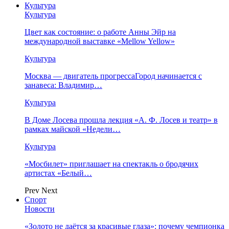
Культура
Культура
Цвет как состояние: о работе Анны Эйр на
международной выставке «Mellow Yellow»
Культура
Москва — двигатель прогрессаГород начинается с
занавеса: Владимир…
Культура
В Доме Лосева прошла лекция «А. Ф. Лосев и театр» в
рамках майской «Недели…
Культура
«Мосбилет» приглашает на спектакль о бродячих
артистах «Белый…
Prev
Next
Спорт
Новости
«Золото не даётся за красивые глаза»: почему чемпионка