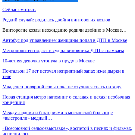
Сейчас смотрят:
Редкий случай: родилась двойня винторогих козлов
Винторогие козлы неожиданно родили двойню в Москве…
Автобус под управлением женщины попал в ДТП в Москве
Метрополитен подаст в суд на виновника ДТП с трамваем
10-летняя девочка утонула в пруду в Москве
Почтальон 17 лет источал неприятный запах из-за дырки в
теле
Младенец полярной совы пока не отучился спать на ходу
Новая станция метро напомнит о складах и цехах: необычная
концепция
Между людьми и бактериями в московской больнице
«выстроили» медный…
«Всесоюзной сельхозвыставке», воспетой в песнях и фильмах,
исполнилось…