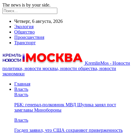
The news is by your side.
Четверг, 6 августа, 2026
Экология
Общество
Происшествия
Транспорт
KremlinMos - Новости
политики, новости москвы, новости общества, новости
экономики
Главная
Власть
Власть
РБК: генерал-полковник МВД Шулика занял пост
замглавы Минобороны
Власть
Госдеп заявил, что США сохраняют приверженность