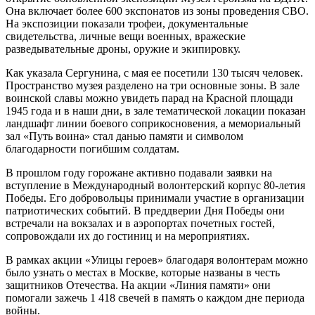
Она включает более 600 экспонатов из зоны проведения СВО.
На экспозиции показали трофеи, документальные
свидетельства, личные вещи военных, вражеские
разведывательные дроны, оружие и экипировку.
Как указала Сергунина, с мая ее посетили 130 тысяч человек.
Пространство музея разделено на три основные зоны. В зале
воинской славы можно увидеть парад на Красной площади
1945 года и в наши дни, в зале тематической локации показан
ландшафт линии боевого соприкосновения, а мемориальный
зал «Путь воина» стал данью памяти и символом
благодарности погибшим солдатам.
В прошлом году горожане активно подавали заявки на
вступление в Международный волонтерский корпус 80-летия
Победы. Его добровольцы принимали участие в организации
патриотических событий. В преддверии Дня Победы они
встречали на вокзалах и в аэропортах почетных гостей,
сопровождали их до гостиниц и на мероприятиях.
В рамках акции «Улицы героев» благодаря волонтерам можно
было узнать о местах в Москве, которые названы в честь
защитников Отечества. На акции «Линия памяти» они
помогали зажечь 1 418 свечей в память о каждом дне периода
войны.