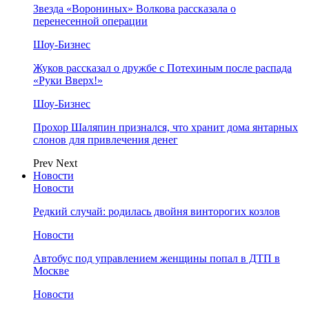
Звезда «Ворониных» Волкова рассказала о
перенесенной операции
Шоу-Бизнес
Жуков рассказал о дружбе с Потехиным после распада
«Руки Вверх!»
Шоу-Бизнес
Прохор Шаляпин признался, что хранит дома янтарных
слонов для привлечения денег
Prev
Next
Новости
Новости
Редкий случай: родилась двойня винторогих козлов
Новости
Автобус под управлением женщины попал в ДТП в
Москве
Новости