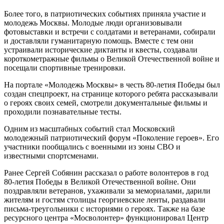
Более того, в патриотических событиях приняла участие и
молодежь Москвы. Молодые люди организовывали
фотовыставки и встречи с солдатами и ветеранами, собирали
и доставляли гуманитарную помощь. Вместе с тем они
устраивали исторические диктанты и квесты, создавали
короткометражные фильмы о Великой Отечественной войне и
посещали спортивные тренировки.
На портале «Молодежь Москвы» в честь 80-летия Победы был
создан спецпроект, на странице которого ребята рассказывали
о героях своих семей, смотрели документальные фильмы и
проходили познавательные тесты.
Одним из масштабных событий стал Московский
молодежный патриотический форум «Поколение героев». Его
участники пообщались с военными из зоны СВО и
известными спортсменами.
Ранее Сергей Собянин рассказал о работе волонтеров в год
80-летия Победы в Великой Отечественной войне. Они
поздравляли ветеранов, ухаживали за мемориалами, дарили
жителям и гостям столицы георгиевские ленты, раздавали
письма-треугольники с историями о героях. Также на базе
ресурсного центра «Мосволонтер» функционировал Центр