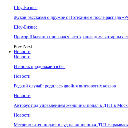
Шоу-Бизнес
Жуков рассказал о дружбе с Потехиным после распада «Р
Шоу-Бизнес
Прохор Шаляпин признался, что хранит дома янтарных с
Prev
Next
Новости
Новости
И вновь продолжается бег
Новости
Редкий случай: родилась двойня винторогих козлов
Новости
Автобус под управлением женщины попал в ДТП в Моск
Новости
Метрополитен подаст в суд на виновника ДТП с трамвае