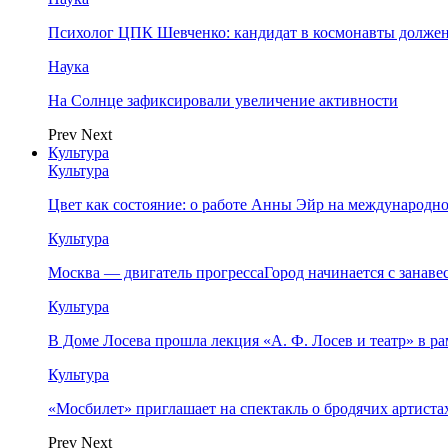
Психолог ЦПК Шевченко: кандидат в космонавты должен
Наука
На Солнце зафиксировали увеличение активности
Prev
Next
Культура
Культура
Цвет как состояние: о работе Анны Эйр на международно
Культура
Москва — двигатель прогрессаГород начинается с занав
Культура
В Доме Лосева прошла лекция «А. Ф. Лосев и театр» в 
Культура
«Мосбилет» приглашает на спектакль о бродячих артист
Prev
Next