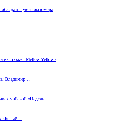
 обладать чувством юмора
й выставке «Mellow Yellow»
еса: Владимир…
рамках майской «Недели…
ах «Белый…