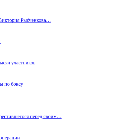
а Виктория Рыбченкова…
и
тысяч участников
ы по боксу
крестившегося перед своим…
 операции