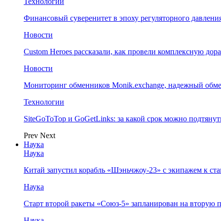
Технологии
Финансовый суверенитет в эпоху регуляторного давления
Новости
Custom Heroes рассказали, как провели комплексную дор
Новости
Мониторинг обменников Monik.exchange, надежный обм
Технологии
SiteGoToTop и GoGetLinks: за какой срок можно подтяну
Prev
Next
Наука
Наука
Китай запустил корабль «Шэньчжоу-23» с экипажем к с
Наука
Старт второй ракеты «Союз-5» запланирован на вторую 
Наука