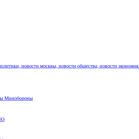
политики, новости москвы, новости общества, новости экономи
авы Минобороны
ЯО