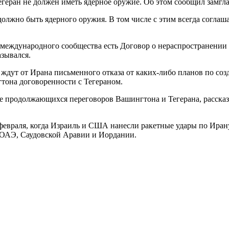
 Тегеран не должен иметь ядерное оружие. Об этом сообщил замг
должно быть ядерного оружия. В том числе с этим всегда согла
 международного сообщества есть Договор о нераспространении
азывался.
дут от Ирана письменного отказа от каких-либо планов по соз
тона договоренности с Тегераном.
оде продолжающихся переговоров Вашингтона и Тегерана, расск
евраля, когда Израиль и США нанесли ракетные удары по Ирану.
, ОАЭ, Саудовской Аравии и Иордании.