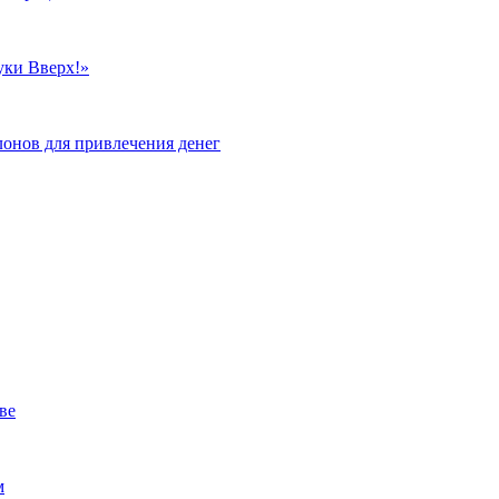
уки Вверх!»
лонов для привлечения денег
ве
м