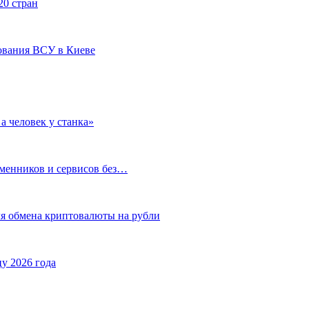
20 стран
ования ВСУ в Киеве
а человек у станка»
бменников и сервисов без…
ля обмена криптовалюты на рубли
у 2026 года