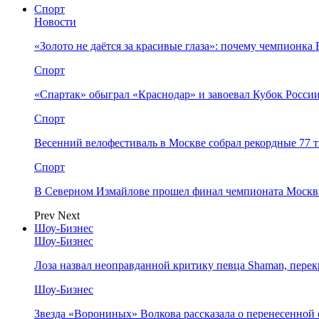
Спорт
Новости
«Золото не даётся за красивые глаза»: почему чемпионк
Спорт
«Спартак» обыграл «Краснодар» и завоевал Кубок Росси
Спорт
Весенний велофестиваль в Москве собрал рекордные 77 
Спорт
В Северном Измайлове прошел финал чемпионата Москв
Prev
Next
Шоу-Бизнес
Шоу-Бизнес
Лоза назвал неоправданной критику певца Shaman, пере
Шоу-Бизнес
Звезда «Ворониных» Волкова рассказала о перенесенной