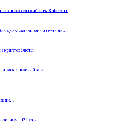
: технологический стек Roboex.cc
аботку автомобильного света на…
ен криптовалюты
ть индексацию сайта и…
танции…
половину 2027 года