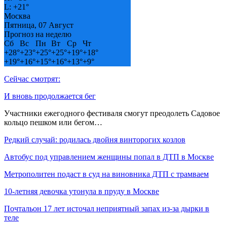
L:
+
21°
Москва
Пятница, 07 Август
Прогноз на неделю
Сб
Вс
Пн
Вт
Ср
Чт
+
28°
+
23°
+
25°
+
25°
+
19°
+
18°
+
19°
+
16°
+
15°
+
16°
+
13°
+
9°
Сейчас смотрят:
И вновь продолжается бег
Участники ежегодного фестиваля смогут преодолеть Садовое
кольцо пешком или бегом…
Редкий случай: родилась двойня винторогих козлов
Автобус под управлением женщины попал в ДТП в Москве
Метрополитен подаст в суд на виновника ДТП с трамваем
10-летняя девочка утонула в пруду в Москве
Почтальон 17 лет источал неприятный запах из-за дырки в
теле