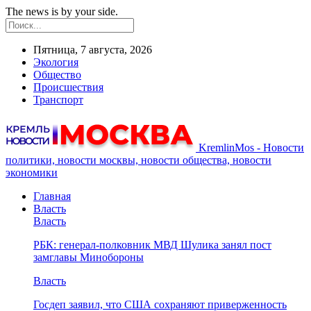
The news is by your side.
Пятница, 7 августа, 2026
Экология
Общество
Происшествия
Транспорт
KremlinMos - Новости
политики, новости москвы, новости общества, новости
экономики
Главная
Власть
Власть
РБК: генерал-полковник МВД Шулика занял пост
замглавы Минобороны
Власть
Госдеп заявил, что США сохраняют приверженность