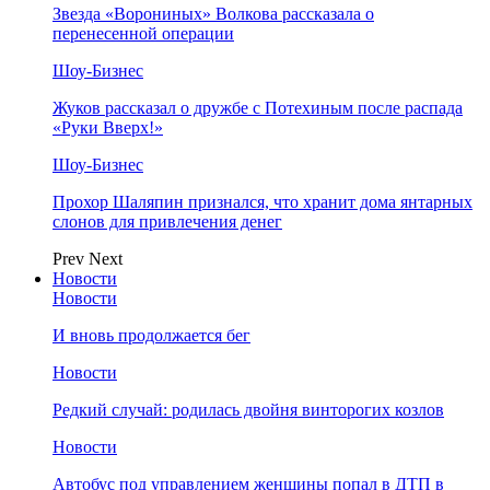
Звезда «Ворониных» Волкова рассказала о
перенесенной операции
Шоу-Бизнес
Жуков рассказал о дружбе с Потехиным после распада
«Руки Вверх!»
Шоу-Бизнес
Прохор Шаляпин признался, что хранит дома янтарных
слонов для привлечения денег
Prev
Next
Новости
Новости
И вновь продолжается бег
Новости
Редкий случай: родилась двойня винторогих козлов
Новости
Автобус под управлением женщины попал в ДТП в