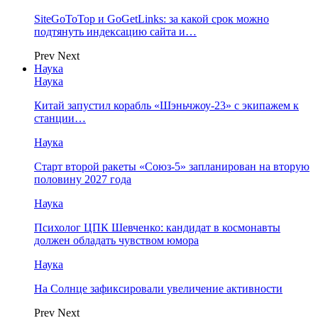
SiteGoToTop и GoGetLinks: за какой срок можно
подтянуть индексацию сайта и…
Prev
Next
Наука
Наука
Китай запустил корабль «Шэньчжоу-23» с экипажем к
станции…
Наука
Старт второй ракеты «Союз-5» запланирован на вторую
половину 2027 года
Наука
Психолог ЦПК Шевченко: кандидат в космонавты
должен обладать чувством юмора
Наука
На Солнце зафиксировали увеличение активности
Prev
Next