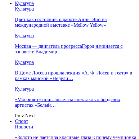
Культура
Культура
Цвет как состояние: о работе Анны Эйр на
международной выставке «Mellow Yellow»
Культура
Москва — двигатель прогрессаГород начинается с
занавеса: Владимир…
Культура
В Доме Лосева прошла лекция «А. Ф. Лосев и театр» в
рамках майской «Недели…
Культура
«Мосбилет» приглашает на спектакль о бродячих
артистах «Белый…
Prev
Next
Спорт
Новости
«Золото не даётся за красивые глаза»: почему чемпионка