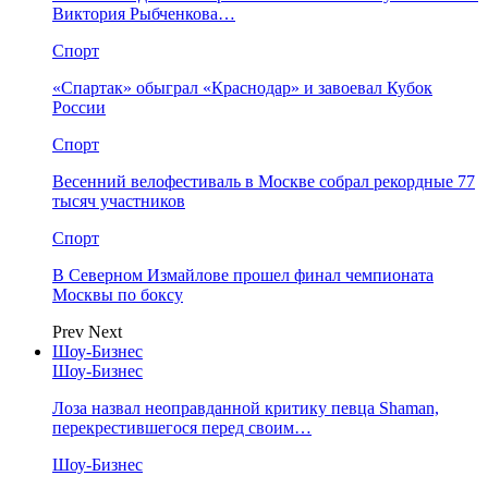
Виктория Рыбченкова…
Спорт
«Спартак» обыграл «Краснодар» и завоевал Кубок
России
Спорт
Весенний велофестиваль в Москве собрал рекордные 77
тысяч участников
Спорт
В Северном Измайлове прошел финал чемпионата
Москвы по боксу
Prev
Next
Шоу-Бизнес
Шоу-Бизнес
Лоза назвал неоправданной критику певца Shaman,
перекрестившегося перед своим…
Шоу-Бизнес