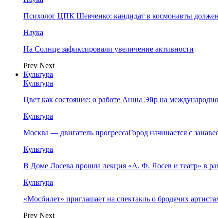
Психолог ЦПК Шевченко: кандидат в космонавты должен
Наука
На Солнце зафиксировали увеличение активности
Prev
Next
Культура
Культура
Цвет как состояние: о работе Анны Эйр на международно
Культура
Москва — двигатель прогрессаГород начинается с занав
Культура
В Доме Лосева прошла лекция «А. Ф. Лосев и театр» в 
Культура
«Мосбилет» приглашает на спектакль о бродячих артист
Prev
Next