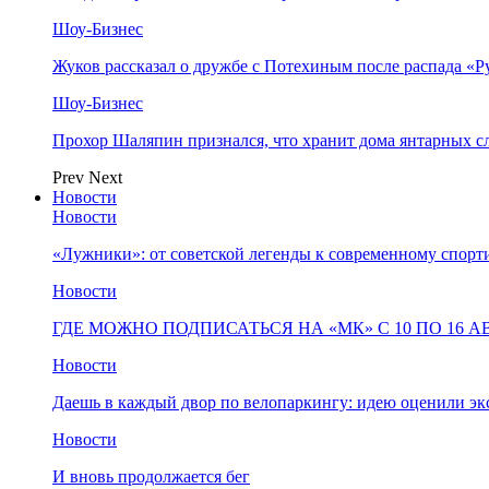
Шоу-Бизнес
Жуков рассказал о дружбе с Потехиным после распада «Р
Шоу-Бизнес
Прохор Шаляпин признался, что хранит дома янтарных с
Prev
Next
Новости
Новости
«Лужники»: от советской легенды к современному спорт
Новости
ГДЕ МОЖНО ПОДПИСАТЬСЯ НА «МК» С 10 ПО 16 А
Новости
Даешь в каждый двор по велопаркингу: идею оценили эк
Новости
И вновь продолжается бег