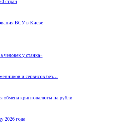
20 стран
ования ВСУ в Киеве
а человек у станка»
бменников и сервисов без…
ля обмена криптовалюты на рубли
у 2026 года