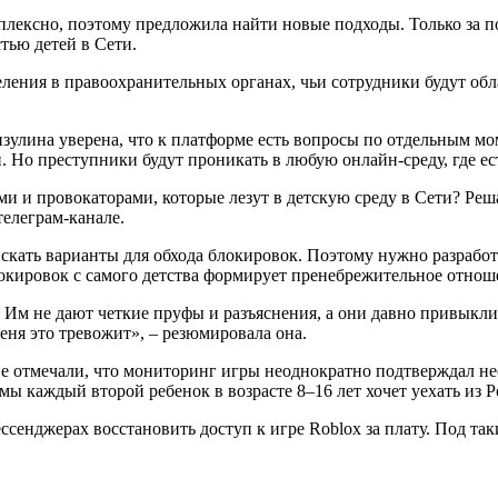
лексно, поэтому предложила найти новые подходы. Только за п
тью детей в Сети.
еления в правоохранительных органах, чьи сотрудники будут о
улина уверена, что к платформе есть вопросы по отдельным мо
. Но преступники будут проникать в любую онлайн-среду, где ес
и и провокаторами, которые лезут в детскую среду в Сети? Реш
телеграм-канале.
 искать варианты для обхода блокировок. Поэтому нужно разрабо
окировок с самого детства формирует пренебрежительное отнош
 не дают четкие пруфы и разъяснения, а они давно привыкли пе
еня это тревожит», – резюмировала она.
тве отмечали, что мониторинг игры неоднократно подтверждал не
ы каждый второй ребенок в возрасте 8–16 лет хочет уехать из Р
ессенджерах восстановить доступ к игре Roblox за плату. Под та