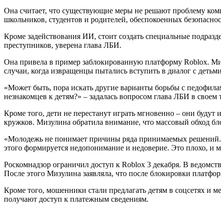
Она считает, что существующие меры не решают проблему комп
школьников, студентов и родителей, обеспокоенных безопаснос
Кроме задействования ИИ, стоит создать специальные подразд
преступников, уверена глава ЛБИ.
Она привела в пример заблокированную платформу Roblox. Миз
случаи, когда извращенцы пытались вступить в диалог с детьми
«Может быть, пора искать другие варианты борьбы с педофилам
незнакомцев к детям?» – задалась вопросом глава ЛБИ в своем 
Кроме того, дети не перестанут играть мгновенно – они будут
кружков. Мизулина обратила внимание, что массовый обход бл
«Молодежь не понимает причины ряда принимаемых решений. Им
этого формируется недопонимание и недоверие. Это плохо, и м
Роскомнадзор ограничил доступ к Roblox 3 декабря. В ведомс
После этого Мизулина заявляла, что после блокировки платформ
Кроме того, мошенники стали предлагать детям в соцсетях и м
получают доступ к платежным сведениям.