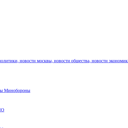
политики, новости москвы, новости общества, новости экономи
авы Минобороны
ЯО