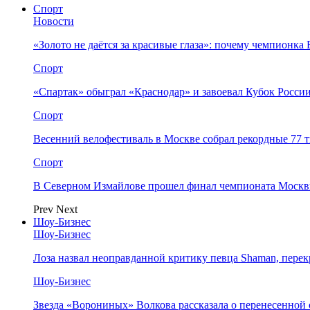
Спорт
Новости
«Золото не даётся за красивые глаза»: почему чемпионк
Спорт
«Спартак» обыграл «Краснодар» и завоевал Кубок Росси
Спорт
Весенний велофестиваль в Москве собрал рекордные 77 
Спорт
В Северном Измайлове прошел финал чемпионата Москв
Prev
Next
Шоу-Бизнес
Шоу-Бизнес
Лоза назвал неоправданной критику певца Shaman, пере
Шоу-Бизнес
Звезда «Ворониных» Волкова рассказала о перенесенной