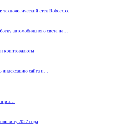
: технологический стек Roboex.cc
аботку автомобильного света на…
ен криптовалюты
ть индексацию сайта и…
танции…
половину 2027 года