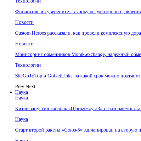
Технологии
Финансовый суверенитет в эпоху регуляторного давления
Новости
Custom Heroes рассказали, как провели комплексную дор
Новости
Мониторинг обменников Monik.exchange, надежный обм
Технологии
SiteGoToTop и GoGetLinks: за какой срок можно подтяну
Prev
Next
Наука
Наука
Китай запустил корабль «Шэньчжоу-23» с экипажем к с
Наука
Старт второй ракеты «Союз-5» запланирован на вторую 
Наука