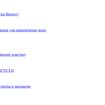
уки Вверх!»
лонов для привлечения денег
ивному кластеру
ВГУСТА!
сперты и москвичи