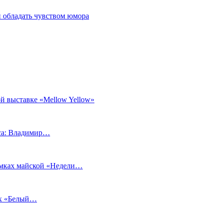
 обладать чувством юмора
й выставке «Mellow Yellow»
еса: Владимир…
рамках майской «Недели…
ах «Белый…