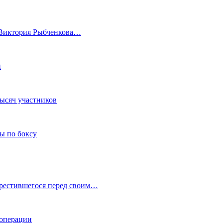
а Виктория Рыбченкова…
и
тысяч участников
ы по боксу
крестившегося перед своим…
 операции