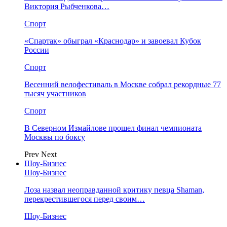
Виктория Рыбченкова…
Спорт
«Спартак» обыграл «Краснодар» и завоевал Кубок
России
Спорт
Весенний велофестиваль в Москве собрал рекордные 77
тысяч участников
Спорт
В Северном Измайлове прошел финал чемпионата
Москвы по боксу
Prev
Next
Шоу-Бизнес
Шоу-Бизнес
Лоза назвал неоправданной критику певца Shaman,
перекрестившегося перед своим…
Шоу-Бизнес