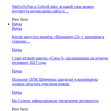
SiteGoToTop и GoGetLinks: за какой срок можно
подтянуть индексацию сайта и…
Prev
Next
Наука
Наука
Китай запустил корабль «Шэньчжоу-23» с экипажем к
станции…
Наука
Старт второй ракеты «Союз-5» запланирован на вторую
половину 2027 года
Наука
Психолог ЦПК Шевченко: кандидат в космонавты
должен обладать чувством юмора
Наука
На Солнце зафиксировали увеличение активности
Prev
Next