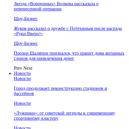
Звезда «Ворониных» Волкова рассказала о
перенесенной операции
Шоу-Бизнес
Жуков рассказал о дружбе с Потехиным после распада
«Руки Вверх!»
Шоу-Бизнес
Прохор Шаляпин признался, что хранит дома янтарных
слонов для привлечения денег
Prev
Next
Новости
Новости
Город продолжает реконструкцию стадионов и
бассейнов
Новости
«Лужники»: от советской легенды к современному
спортивному кластеру
Новости