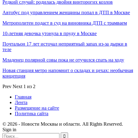
Редкий случай: родилась двойня винторогих козлов
Автобус под управлением женщины попал в ДТП в Москве
Метрополитен подаст в суд на виновника ДТП с трамваем
10-летняя девочка утонула в пруду в Москве
Почтальон 17 лет источал неприятный запах из-за дырки в
теле
Младенец полярной совы пока не отучился спать на ходу
Новая станция метро напомнит о складах и цехах: необычная
концепция
Prev
Next
1 из 2
Главная
Лента
Размещение на сайте
Политика сайта
© 2026 - Новости Москвы и области. All Rights Reserved.
Sign in