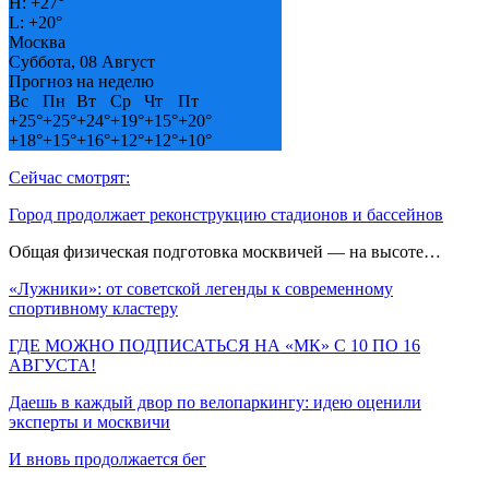
H:
+
27°
L:
+
20°
Москва
Суббота, 08 Август
Прогноз на неделю
Вс
Пн
Вт
Ср
Чт
Пт
+
25°
+
25°
+
24°
+
19°
+
15°
+
20°
+
18°
+
15°
+
16°
+
12°
+
12°
+
10°
Сейчас смотрят:
Город продолжает реконструкцию стадионов и бассейнов
Общая физическая подготовка москвичей — на высоте…
«Лужники»: от советской легенды к современному
спортивному кластеру
ГДЕ МОЖНО ПОДПИСАТЬСЯ НА «МК» С 10 ПО 16
АВГУСТА!
Даешь в каждый двор по велопаркингу: идею оценили
эксперты и москвичи
И вновь продолжается бег