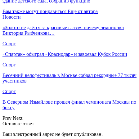
здание детского сада, сохранив функцию
Вам также могут понравиться
Еще от автора
Новости
«Золото не даётся за красивые глаза»: почему чемпионка
Виктория Рыбченкова…
Спорт
«Спартак» обыграл «Краснодар» и завоевал Кубок России
Спорт
Весенний велофестиваль в Москве собрал рекордные 77 тысяч
участников
Спорт
В Северном Измайлове прошел финал чемпионата Москвы по
боксу
Prev
Next
Оставьте ответ
Ваш электронный адрес не будет опубликован.