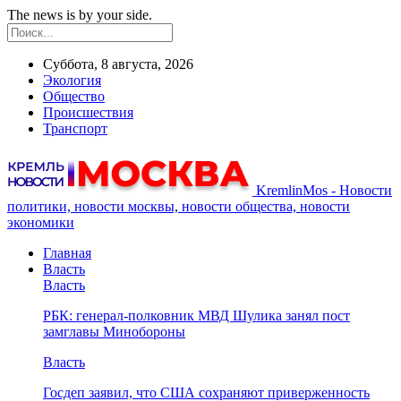
The news is by your side.
Суббота, 8 августа, 2026
Экология
Общество
Происшествия
Транспорт
KremlinMos - Новости
политики, новости москвы, новости общества, новости
экономики
Главная
Власть
Власть
РБК: генерал-полковник МВД Шулика занял пост
замглавы Минобороны
Власть
Госдеп заявил, что США сохраняют приверженность