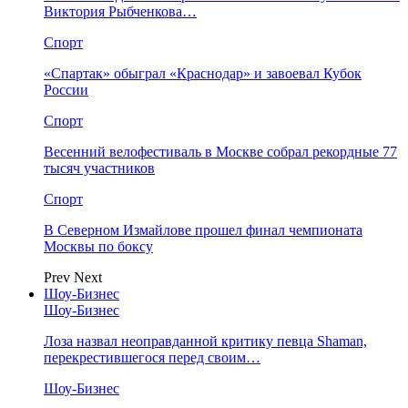
Виктория Рыбченкова…
Спорт
«Спартак» обыграл «Краснодар» и завоевал Кубок
России
Спорт
Весенний велофестиваль в Москве собрал рекордные 77
тысяч участников
Спорт
В Северном Измайлове прошел финал чемпионата
Москвы по боксу
Prev
Next
Шоу-Бизнес
Шоу-Бизнес
Лоза назвал неоправданной критику певца Shaman,
перекрестившегося перед своим…
Шоу-Бизнес