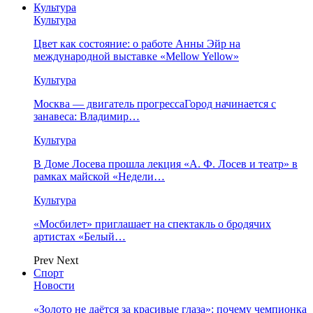
Культура
Культура
Цвет как состояние: о работе Анны Эйр на
международной выставке «Mellow Yellow»
Культура
Москва — двигатель прогрессаГород начинается с
занавеса: Владимир…
Культура
В Доме Лосева прошла лекция «А. Ф. Лосев и театр» в
рамках майской «Недели…
Культура
«Мосбилет» приглашает на спектакль о бродячих
артистах «Белый…
Prev
Next
Спорт
Новости
«Золото не даётся за красивые глаза»: почему чемпионка