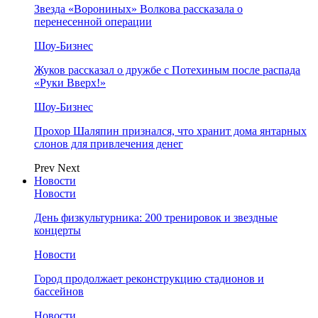
Звезда «Ворониных» Волкова рассказала о
перенесенной операции
Шоу-Бизнес
Жуков рассказал о дружбе с Потехиным после распада
«Руки Вверх!»
Шоу-Бизнес
Прохор Шаляпин признался, что хранит дома янтарных
слонов для привлечения денег
Prev
Next
Новости
Новости
День физкультурника: 200 тренировок и звездные
концерты
Новости
Город продолжает реконструкцию стадионов и
бассейнов
Новости