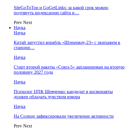
SiteGoToTop и GoGetLinks: за какой срок можно
подтянуть индексацию сайта и…
Prev
Next
Наука
Наука
Китай запустил корабль «Шэньчжоу-23» с экипажем к
станции…
Наука
Старт второй ракеты «Союз-5» запланирован на вторую
половину 2027 года
Наука
Психолог ЦПК Шевченко: кандидат в космонавты
должен обладать чувством юмора
Наука
На Солнце зафиксировали увеличение активности
Prev
Next