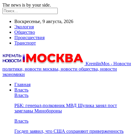
The news is by your side.
Воскресенье, 9 августа, 2026
Экология
Общество
Происшествия
Транспорт
KremlinMos - Новости
политики, новости москвы, новости общества, новости
экономики
Главная
Власть
Власть
РБК: генерал-полковник МВД Шулика занял пост
замглавы Минобороны
Власть
Госдеп заявил, что США сохраняют приверженность