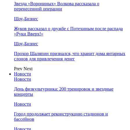
Звезда «Ворониных» Волкова рассказала о
перенесенной операции
Шоу-Бизнес
Жуков рассказал о дружбе с Потехиным после распада
«Руки Вверх!»
Шоу-Бизнес
Прохор Шаляпин признался, что хранит дома янтарных
слонов для привлечения денег
Prev
Next
Новости
Новости
День физкультурника: 200 тренировок и звездные
концерты
Новости
Город продолжает реконструкцию стадионов и
бассейнов
Новости