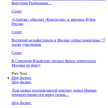
Виктория Рыбченкова…
Спорт
«Спартак» обыграл «Краснодар» и завоевал Кубок
России
Спорт
Весенний велофестиваль в Москве собрал рекордные 77
тысяч участников
Спорт
В Северном Измайлове прошел финал чемпионата
Москвы по боксу
Prev
Next
Шоу-Бизнес
Шоу-Бизнес
Лоза назвал неоправданной критику певца Shaman,
перекрестившегося перед своим…
Шоу-Бизнес