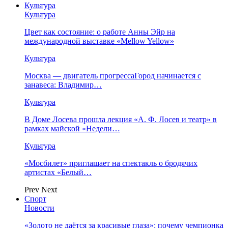
Культура
Культура
Цвет как состояние: о работе Анны Эйр на
международной выставке «Mellow Yellow»
Культура
Москва — двигатель прогрессаГород начинается с
занавеса: Владимир…
Культура
В Доме Лосева прошла лекция «А. Ф. Лосев и театр» в
рамках майской «Недели…
Культура
«Мосбилет» приглашает на спектакль о бродячих
артистах «Белый…
Prev
Next
Спорт
Новости
«Золото не даётся за красивые глаза»: почему чемпионка