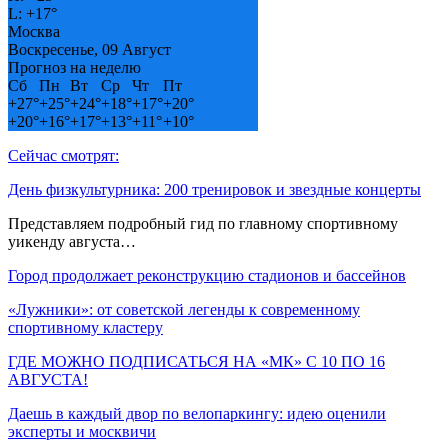
L:
+
17°
Москва
Воскресенье, 09 Август
Прогноз на неделю
Сб
Пн
Вт
Ср
Чт
Пт
+
27°
+
25°
+
24°
+
18°
+
17°
+
20°
+
20°
+
16°
+
17°
+
13°
+
11°
+
10°
Сейчас смотрят:
День физкультурника: 200 тренировок и звездные концерты
Представляем подробный гид по главному спортивному
уикенду августа…
Город продолжает реконструкцию стадионов и бассейнов
«Лужники»: от советской легенды к современному
спортивному кластеру
ГДЕ МОЖНО ПОДПИСАТЬСЯ НА «МК» С 10 ПО 16
АВГУСТА!
Даешь в каждый двор по велопаркингу: идею оценили
эксперты и москвичи