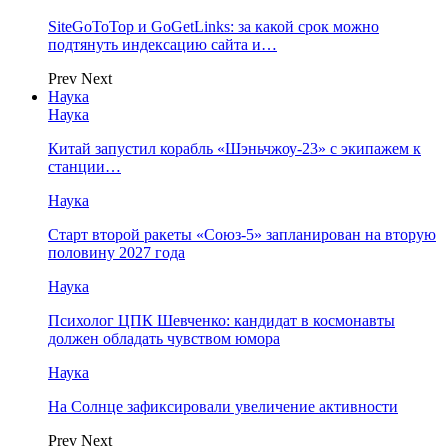
SiteGoToTop и GoGetLinks: за какой срок можно
подтянуть индексацию сайта и…
Prev
Next
Наука
Наука
Китай запустил корабль «Шэньчжоу-23» с экипажем к
станции…
Наука
Старт второй ракеты «Союз-5» запланирован на вторую
половину 2027 года
Наука
Психолог ЦПК Шевченко: кандидат в космонавты
должен обладать чувством юмора
Наука
На Солнце зафиксировали увеличение активности
Prev
Next