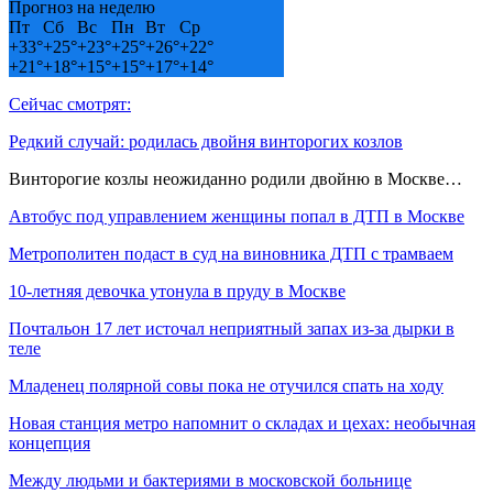
Прогноз на неделю
Пт
Сб
Вс
Пн
Вт
Ср
+
33°
+
25°
+
23°
+
25°
+
26°
+
22°
+
21°
+
18°
+
15°
+
15°
+
17°
+
14°
Сейчас смотрят:
Редкий случай: родилась двойня винторогих козлов
Винторогие козлы неожиданно родили двойню в Москве…
Автобус под управлением женщины попал в ДТП в Москве
Метрополитен подаст в суд на виновника ДТП с трамваем
10-летняя девочка утонула в пруду в Москве
Почтальон 17 лет источал неприятный запах из-за дырки в
теле
Младенец полярной совы пока не отучился спать на ходу
Новая станция метро напомнит о складах и цехах: необычная
концепция
Между людьми и бактериями в московской больнице