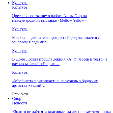
Культура
Культура
Цвет как состояние: о работе Анны Эйр на
международной выставке «Mellow Yellow»
Культура
Москва — двигатель прогрессаГород начинается с
занавеса: Владимир…
Культура
В Доме Лосева прошла лекция «А. Ф. Лосев и театр» в
рамках майской «Недели…
Культура
«Мосбилет» приглашает на спектакль о бродячих
артистах «Белый…
Prev
Next
Спорт
Новости
«Золото не даётся за красивые глаза»: почему чемпионка