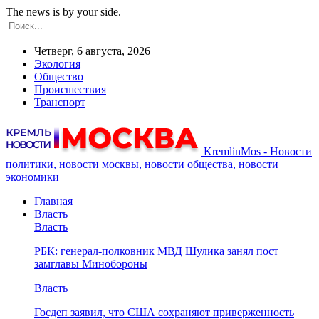
The news is by your side.
Четверг, 6 августа, 2026
Экология
Общество
Происшествия
Транспорт
KremlinMos - Новости
политики, новости москвы, новости общества, новости
экономики
Главная
Власть
Власть
РБК: генерал-полковник МВД Шулика занял пост
замглавы Минобороны
Власть
Госдеп заявил, что США сохраняют приверженность