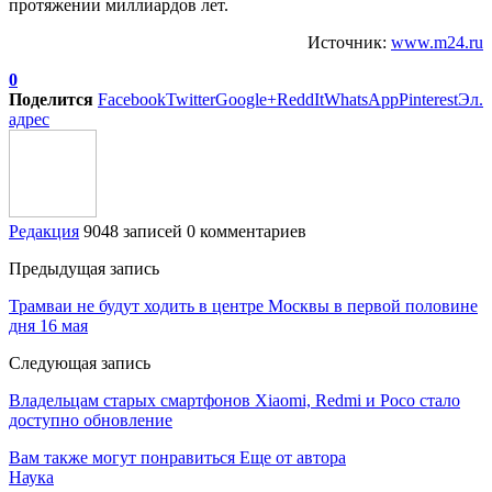
протяжении миллиардов лет.
Источник:
www.m24.ru
0
Поделится
Facebook
Twitter
Google+
ReddIt
WhatsApp
Pinterest
Эл.
адрес
Редакция
9048 записей
0 комментариев
Предыдущая запись
Трамваи не будут ходить в центре Москвы в первой половине
дня 16 мая
Следующая запись
Владельцам старых смартфонов Xiaomi, Redmi и Poco стало
доступно обновление
Вам также могут понравиться
Еще от автора
Наука