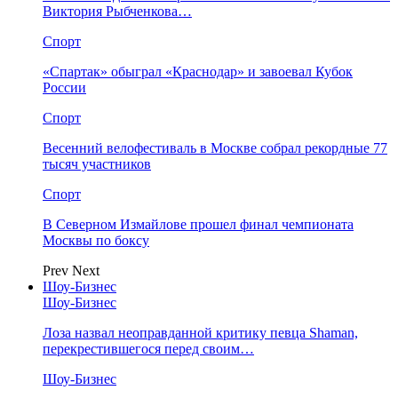
Виктория Рыбченкова…
Спорт
«Спартак» обыграл «Краснодар» и завоевал Кубок
России
Спорт
Весенний велофестиваль в Москве собрал рекордные 77
тысяч участников
Спорт
В Северном Измайлове прошел финал чемпионата
Москвы по боксу
Prev
Next
Шоу-Бизнес
Шоу-Бизнес
Лоза назвал неоправданной критику певца Shaman,
перекрестившегося перед своим…
Шоу-Бизнес