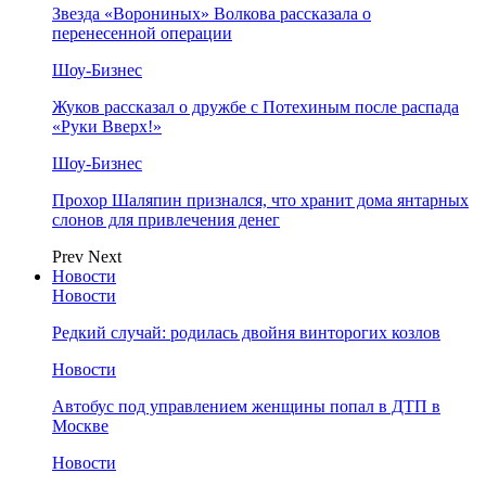
Звезда «Ворониных» Волкова рассказала о
перенесенной операции
Шоу-Бизнес
Жуков рассказал о дружбе с Потехиным после распада
«Руки Вверх!»
Шоу-Бизнес
Прохор Шаляпин признался, что хранит дома янтарных
слонов для привлечения денег
Prev
Next
Новости
Новости
Редкий случай: родилась двойня винторогих козлов
Новости
Автобус под управлением женщины попал в ДТП в
Москве
Новости