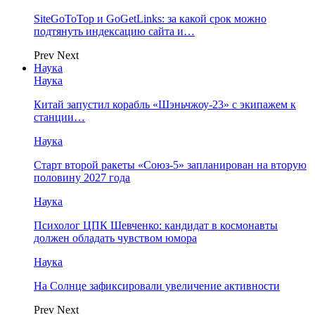
SiteGoToTop и GoGetLinks: за какой срок можно
подтянуть индексацию сайта и…
Prev
Next
Наука
Наука
Китай запустил корабль «Шэньчжоу-23» с экипажем к
станции…
Наука
Старт второй ракеты «Союз-5» запланирован на вторую
половину 2027 года
Наука
Психолог ЦПК Шевченко: кандидат в космонавты
должен обладать чувством юмора
Наука
На Солнце зафиксировали увеличение активности
Prev
Next