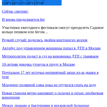
+
19°
+
16°
+
15°
+
16°
+
13°
+
9°
Сейчас смотрят:
И вновь продолжается бег
Участники ежегодного фестиваля смогут преодолеть Садовое
кольцо пешком или бегом…
Редкий случай: родилась двойня винторогих козлов
Автобус под управлением женщины попал в ДТП в Москве
Метрополитен подаст в суд на виновника ДТП с трамваем
10-летняя девочка утонула в пруду в Москве
Почтальон 17 лет источал неприятный запах из-за дырки в
теле
Младенец полярной совы пока не отучился спать на ходу
Новая станция метро напомнит о складах и цехах: необычная
концепция
Между людьми и бактериями в московской больнице