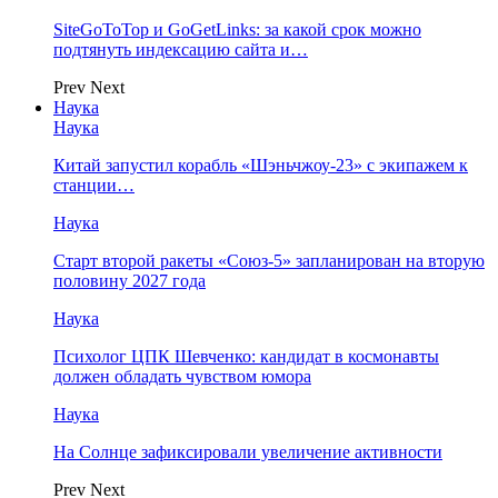
SiteGoToTop и GoGetLinks: за какой срок можно
подтянуть индексацию сайта и…
Prev
Next
Наука
Наука
Китай запустил корабль «Шэньчжоу-23» с экипажем к
станции…
Наука
Старт второй ракеты «Союз-5» запланирован на вторую
половину 2027 года
Наука
Психолог ЦПК Шевченко: кандидат в космонавты
должен обладать чувством юмора
Наука
На Солнце зафиксировали увеличение активности
Prev
Next