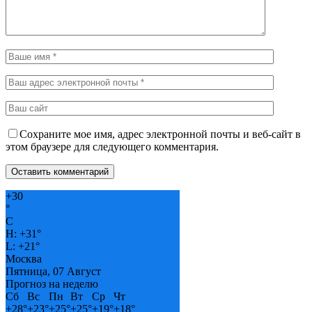
Сохраните мое имя, адрес электронной почты и веб-сайт в
этом браузере для следующего комментария.
+
30
°
C
H:
+
31°
L:
+
21°
Москва
Пятница, 07 Август
Прогноз на неделю
Сб
Вс
Пн
Вт
Ср
Чт
+
28°
+
23°
+
25°
+
25°
+
19°
+
18°