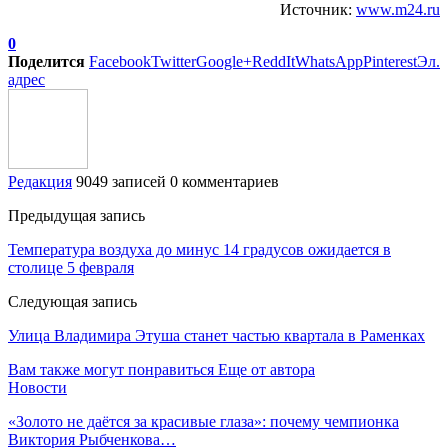
Источник:
www.m24.ru
0
Поделится
Facebook
Twitter
Google+
ReddIt
WhatsApp
Pinterest
Эл.
адрес
Редакция
9049 записей
0 комментариев
Предыдущая запись
Температура воздуха до минус 14 градусов ожидается в
столице 5 февраля
Следующая запись
Улица Владимира Этуша станет частью квартала в Раменках
Вам также могут понравиться
Еще от автора
Новости
«Золото не даётся за красивые глаза»: почему чемпионка
Виктория Рыбченкова…