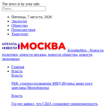
The news is by your side.
Пятница, 7 августа, 2026
Экология
Общество
Происшествия
Транспорт
KremlinMos - Новости
политики, новости москвы, новости общества, новости
экономики
Главная
Власть
Власть
РБК: генерал-полковник МВД Шулика занял пост
замглавы Минобороны
Власть
Госдеп заявил, что США сохраняют приверженность