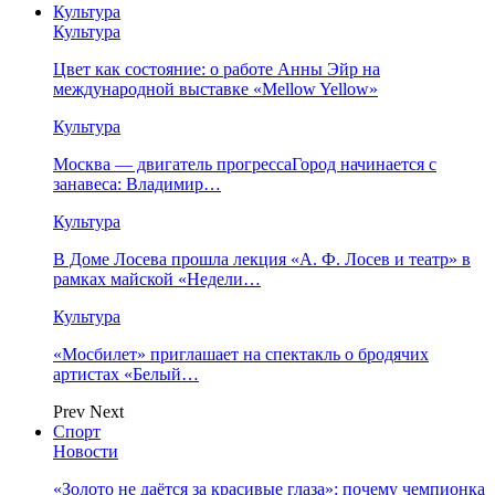
Культура
Культура
Цвет как состояние: о работе Анны Эйр на
международной выставке «Mellow Yellow»
Культура
Москва — двигатель прогрессаГород начинается с
занавеса: Владимир…
Культура
В Доме Лосева прошла лекция «А. Ф. Лосев и театр» в
рамках майской «Недели…
Культура
«Мосбилет» приглашает на спектакль о бродячих
артистах «Белый…
Prev
Next
Спорт
Новости
«Золото не даётся за красивые глаза»: почему чемпионка