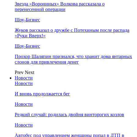
Звезда «Ворониных» Волкова рассказала о
перенесенной операции
Шоу-Бизнес
Жуков рассказал о дружбе с Потехиным после распада
«Руки Вверх!»
Шоу-Бизнес
Прохор Шаляпин признался, что хранит дома янтарных
слонов для привлечения денег
Prev
Next
Новости
Новости
И вновь продолжается бег
Новости
Редкий случай: родилась двойня винторогих козлов
Новости
Автобус под управлением женщины попал в ДТП в