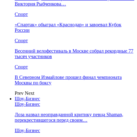
Виктория Рыбченкова…
Спорт
«Спартак» обыграл «Краснодар» и завоевал Кубок
России
Спорт
Весенний велофестиваль в Москве собрал рекордные 77
тысяч участников
Спорт
В Северном Измайлове прошел финал чемпионата
Москвы по боксу
Prev
Next
Шоу-Бизнес
Шоу-Бизнес
Лоза назвал неоправданной критику певца Shaman,
перекрестившегося перед своим…
Шоу-Бизнес