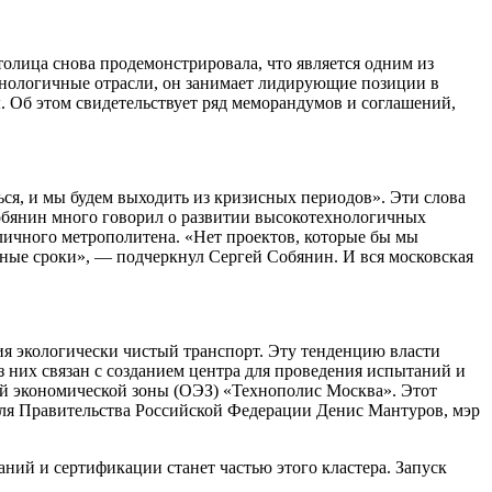
лица снова продемонстрировала, что является одним из
хнологичные отрасли, он занимает лидирующие позиции в
 Об этом свидетельствует ряд меморандумов и соглашений,
аться, и мы будем выходить из кризисных периодов». Эти слова
обянин много говорил о развитии высокотехнологичных
оличного метрополитена. «Нет проектов, которые бы мы
нные сроки», — подчеркнул Сергей Собянин. И вся московская
я экологически чистый транспорт. Эту тенденцию власти
 них связан с созданием центра для проведения испытаний и
й экономической зоны (ОЭЗ) «Технополис Москва». Этот
теля Правительства Российской Федерации Денис Мантуров, мэр
ний и сертификации станет частью этого кластера. Запуск