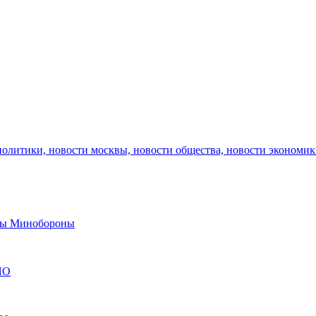
политики, новости москвы, новости общества, новости экономи
авы Минобороны
ЯО