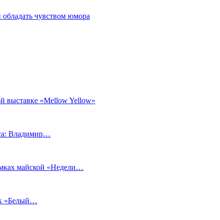
 обладать чувством юмора
й выставке «Mellow Yellow»
еса: Владимир…
рамках майской «Недели…
ах «Белый…