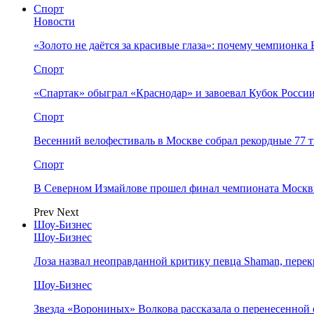
Спорт
Новости
«Золото не даётся за красивые глаза»: почему чемпионк
Спорт
«Спартак» обыграл «Краснодар» и завоевал Кубок Росси
Спорт
Весенний велофестиваль в Москве собрал рекордные 77 
Спорт
В Северном Измайлове прошел финал чемпионата Москв
Prev
Next
Шоу-Бизнес
Шоу-Бизнес
Лоза назвал неоправданной критику певца Shaman, пере
Шоу-Бизнес
Звезда «Ворониных» Волкова рассказала о перенесенной