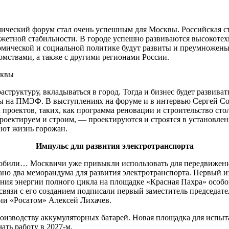
ческий форум стал очень успешным для Москвы. Российская сто
джетной стабильности. В городе успешно развиваются высокоте
мической и социальной политике будут развиты и преумножены.
мствами, а также с другими регионами России.
раструктуру, вкладываться в город. Тогда и бизнес будет развив
цы на ПМЭФ. В выступлениях на форуме и в интервью Сергей С
 проектов, таких, как программа реновации и строительство ст
проектируем и строим, — проектируются и строятся в установле
ают жизнь горожан.
Импульс для развития электротранспорта
мобили… Москвичи уже привыкли использовать для передвижени
о два меморандума для развития электротранспорта. Первый из
ния энергии полного цикла на площадке «Красная Пахра» особо
 связи с его созданием подписали первый заместитель председа
ии «Росатом» Алексей Лихачев.
оизводству аккумуляторных батарей. Новая площадка для испыта
ать работу в 2027-м.