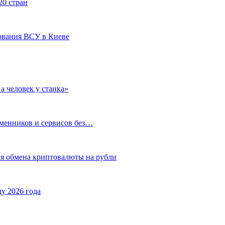
20 стран
ования ВСУ в Киеве
а человек у станка»
бменников и сервисов без…
ля обмена криптовалюты на рубли
у 2026 года