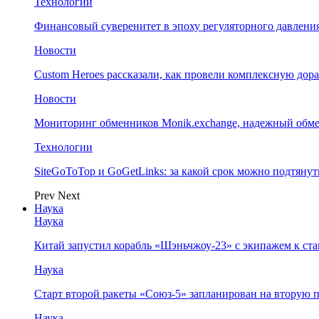
Технологии
Финансовый суверенитет в эпоху регуляторного давления
Новости
Custom Heroes рассказали, как провели комплексную дор
Новости
Мониторинг обменников Monik.exchange, надежный обм
Технологии
SiteGoToTop и GoGetLinks: за какой срок можно подтяну
Prev
Next
Наука
Наука
Китай запустил корабль «Шэньчжоу-23» с экипажем к с
Наука
Старт второй ракеты «Союз-5» запланирован на вторую 
Наука