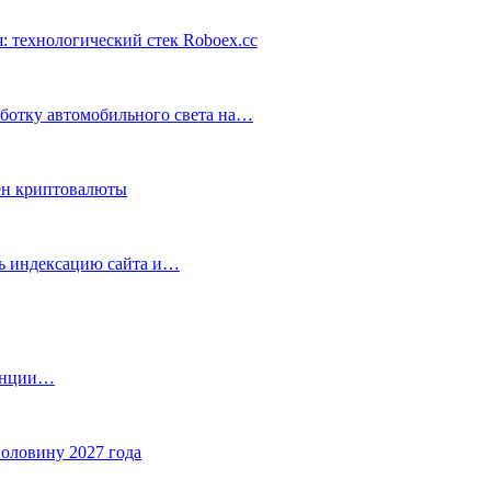
: технологический стек Roboex.cc
аботку автомобильного света на…
ен криптовалюты
ть индексацию сайта и…
танции…
половину 2027 года