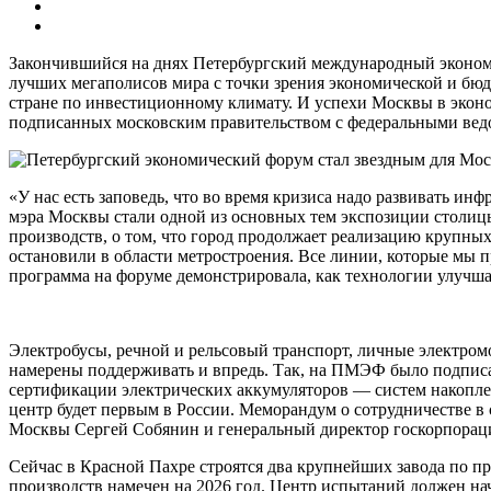
Закончившийся на днях Петербургский международный экономи
лучших мегаполисов мира с точки зрения экономической и бю
стране по инвестиционному климату. И успехи Москвы в эконо
подписанных московским правительством с федеральными ведо
«У нас есть заповедь, что во время кризиса надо развивать инф
мэра Москвы стали одной из основных тем экспозиции столи
производств, о том, что город продолжает реализацию крупных
остановили в области метростроения. Все линии, которые мы 
программа на форуме демонстрировала, как технологии улучш
Электробусы, речной и рельсовый транспорт, личные электро
намерены поддерживать и впредь. Так, на ПМЭФ было подписан
сертификации электрических аккумуляторов — систем накопле
центр будет первым в России. Меморандум о сотрудничестве в
Москвы Сергей Собянин и генеральный директор госкорпорац
Сейчас в Красной Пахре строятся два крупнейших завода по пр
производств намечен на 2026 год. Центр испытаний должен нач