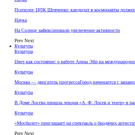
Психолог ЦПК Шевченко: кандидат в космонавты должен
Наука
На Солнце зафиксировали увеличение активности
Prev
Next
Культура
Культура
Цвет как состояние: о работе Анны Эйр на международно
Культура
Москва — двигатель прогрессаГород начинается с занав
Культура
В Доме Лосева прошла лекция «А. Ф. Лосев и театр» в 
Культура
«Мосбилет» приглашает на спектакль о бродячих артист
Prev
Next