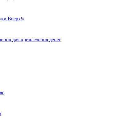
уки Вверх!»
лонов для привлечения денег
ве
м