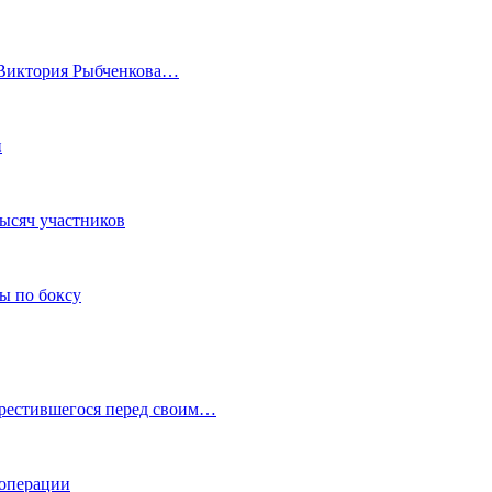
а Виктория Рыбченкова…
и
тысяч участников
ы по боксу
крестившегося перед своим…
 операции