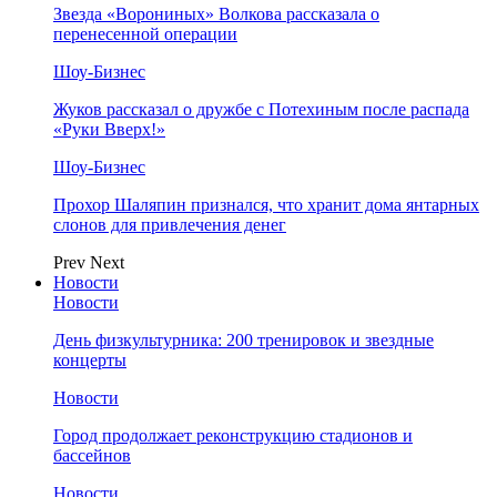
Звезда «Ворониных» Волкова рассказала о
перенесенной операции
Шоу-Бизнес
Жуков рассказал о дружбе с Потехиным после распада
«Руки Вверх!»
Шоу-Бизнес
Прохор Шаляпин признался, что хранит дома янтарных
слонов для привлечения денег
Prev
Next
Новости
Новости
День физкультурника: 200 тренировок и звездные
концерты
Новости
Город продолжает реконструкцию стадионов и
бассейнов
Новости