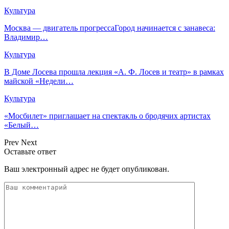
Культура
Москва — двигатель прогрессаГород начинается с занавеса:
Владимир…
Культура
В Доме Лосева прошла лекция «А. Ф. Лосев и театр» в рамках
майской «Недели…
Культура
«Мосбилет» приглашает на спектакль о бродячих артистах
«Белый…
Prev
Next
Оставьте ответ
Ваш электронный адрес не будет опубликован.