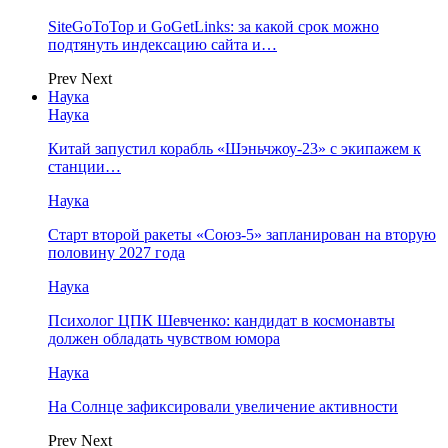
SiteGoToTop и GoGetLinks: за какой срок можно
подтянуть индексацию сайта и…
Prev
Next
Наука
Наука
Китай запустил корабль «Шэньчжоу-23» с экипажем к
станции…
Наука
Старт второй ракеты «Союз-5» запланирован на вторую
половину 2027 года
Наука
Психолог ЦПК Шевченко: кандидат в космонавты
должен обладать чувством юмора
Наука
На Солнце зафиксировали увеличение активности
Prev
Next