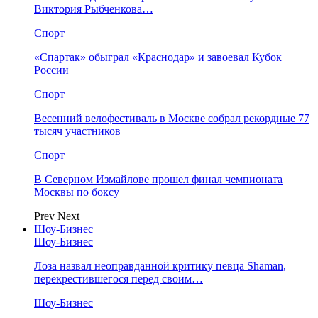
Виктория Рыбченкова…
Спорт
«Спартак» обыграл «Краснодар» и завоевал Кубок
России
Спорт
Весенний велофестиваль в Москве собрал рекордные 77
тысяч участников
Спорт
В Северном Измайлове прошел финал чемпионата
Москвы по боксу
Prev
Next
Шоу-Бизнес
Шоу-Бизнес
Лоза назвал неоправданной критику певца Shaman,
перекрестившегося перед своим…
Шоу-Бизнес