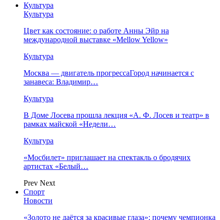
Культура
Культура
Цвет как состояние: о работе Анны Эйр на
международной выставке «Mellow Yellow»
Культура
Москва — двигатель прогрессаГород начинается с
занавеса: Владимир…
Культура
В Доме Лосева прошла лекция «А. Ф. Лосев и театр» в
рамках майской «Недели…
Культура
«Мосбилет» приглашает на спектакль о бродячих
артистах «Белый…
Prev
Next
Спорт
Новости
«Золото не даётся за красивые глаза»: почему чемпионка