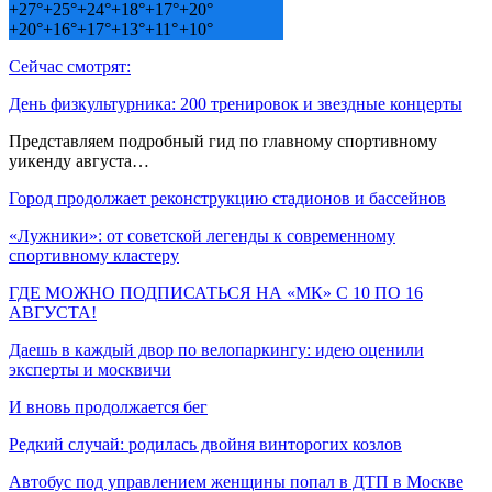
+
27°
+
25°
+
24°
+
18°
+
17°
+
20°
+
20°
+
16°
+
17°
+
13°
+
11°
+
10°
Сейчас смотрят:
День физкультурника: 200 тренировок и звездные концерты
Представляем подробный гид по главному спортивному
уикенду августа…
Город продолжает реконструкцию стадионов и бассейнов
«Лужники»: от советской легенды к современному
спортивному кластеру
ГДЕ МОЖНО ПОДПИСАТЬСЯ НА «МК» С 10 ПО 16
АВГУСТА!
Даешь в каждый двор по велопаркингу: идею оценили
эксперты и москвичи
И вновь продолжается бег
Редкий случай: родилась двойня винторогих козлов
Автобус под управлением женщины попал в ДТП в Москве