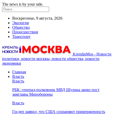
The news is by your side.
Воскресенье, 9 августа, 2026
Экология
Общество
Происшествия
Транспорт
KremlinMos - Новости
политики, новости москвы, новости общества, новости
экономики
Главная
Власть
Власть
РБК: генерал-полковник МВД Шулика занял пост
замглавы Минобороны
Власть
Госдеп заявил, что США сохраняют приверженность