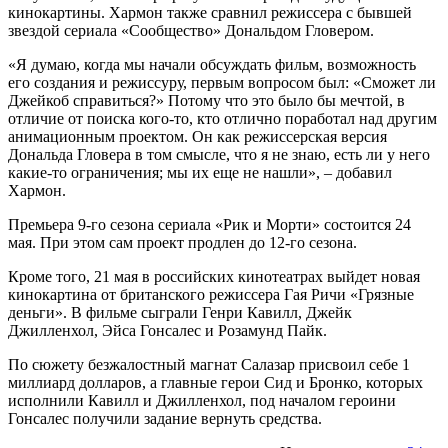
кинокартины. Хармон также сравнил режиссера с бывшей
звездой сериала «Сообщество» Дональдом Гловером.
«Я думаю, когда мы начали обсуждать фильм, возможность
его создания и режиссуру, первым вопросом был: «Сможет ли
Джейкоб справиться?» Потому что это было бы мечтой, в
отличие от поиска кого-то, кто отлично поработал над другим
анимационным проектом. Он как режиссерская версия
Дональда Гловера в том смысле, что я не знаю, есть ли у него
какие-то ограничения; мы их еще не нашли», – добавил
Хармон.
Премьера 9-го сезона сериала «Рик и Морти» состоится 24
мая. При этом сам проект продлен до 12-го сезона.
Кроме того, 21 мая в российских кинотеатрах выйдет новая
кинокартина от британского режиссера Гая Ричи «Грязные
деньги». В фильме сыграли Генри Кавилл, Джейк
Джилленхол, Эйса Гонсалес и Розамунд Пайк.
По сюжету безжалостный магнат Салазар присвоил себе 1
миллиард долларов, а главные герои Сид и Бронко, которых
исполнили Кавилл и Джилленхол, под началом героини
Гонсалес получили задание вернуть средства.