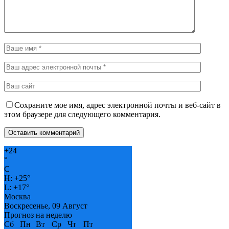
Сохраните мое имя, адрес электронной почты и веб-сайт в
этом браузере для следующего комментария.
+
24
°
C
H:
+
25°
L:
+
17°
Москва
Воскресенье, 09 Август
Прогноз на неделю
Сб
Пн
Вт
Ср
Чт
Пт