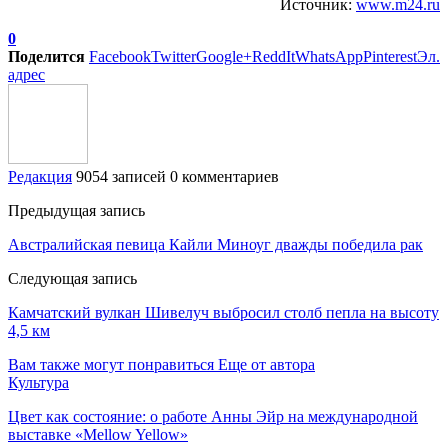
Источник:
www.m24.ru
0
Поделится
Facebook
Twitter
Google+
ReddIt
WhatsApp
Pinterest
Эл.
адрес
Редакция
9054 записей
0 комментариев
Предыдущая запись
Австралийская певица Кайли Миноуг дважды победила рак
Следующая запись
Камчатский вулкан Шивелуч выбросил столб пепла на высоту
4,5 км
Вам также могут понравиться
Еще от автора
Культура
Цвет как состояние: о работе Анны Эйр на международной
выставке «Mellow Yellow»