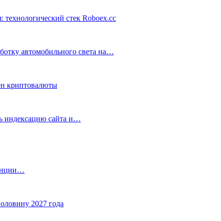
: технологический стек Roboex.cc
аботку автомобильного света на…
ен криптовалюты
ть индексацию сайта и…
танции…
половину 2027 года