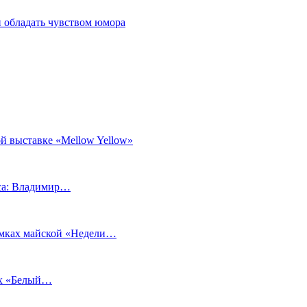
 обладать чувством юмора
й выставке «Mellow Yellow»
еса: Владимир…
рамках майской «Недели…
ах «Белый…