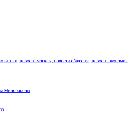
политики, новости москвы, новости общества, новости экономи
авы Минобороны
ЯО