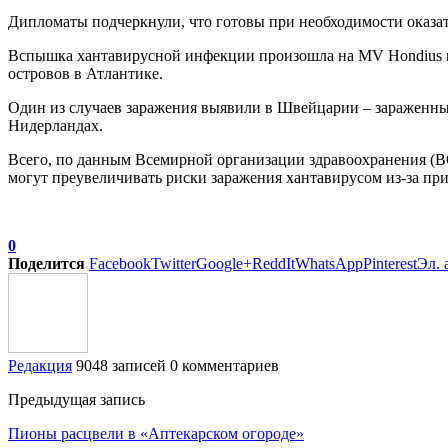
Дипломаты подчеркнули, что готовы при необходимости оказа
Вспышка хантавирусной инфекции произошла на MV Hondius в м
островов в Атлантике.
Один из случаев заражения выявили в Швейцарии – зараженным
Нидерландах.
Всего, по данным Всемирной организации здравоохранения (ВО
могут преувеличивать риски заражения хантавирусом из-за при
0
Поделится
Facebook
Twitter
Google+
ReddIt
WhatsApp
Pinterest
Эл. 
Редакция
9048 записей
0 комментариев
Предыдущая запись
Пионы расцвели в «Аптекарском огороде»