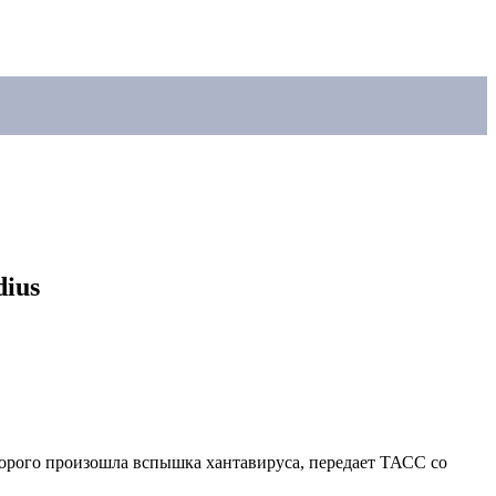
ius
торого произошла вспышка хантавируса, передает ТАСС со