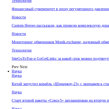
Технологии
Финансовый суверенитет в эпоху регуляторного давления
Новости
Custom Heroes рассказали, как провели комплексную дор
Новости
Мониторинг обменников Monik.exchange, надежный обм
Технологии
SiteGoToTop и GoGetLinks: за какой срок можно подтяну
Prev
Next
Наука
Наука
Китай запустил корабль «Шэньчжоу-23» с экипажем к с
Наука
Старт второй ракеты «Союз-5» запланирован на вторую 
Наука