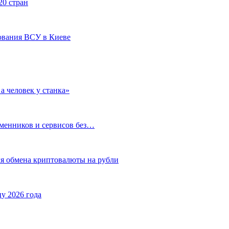
20 стран
ования ВСУ в Киеве
а человек у станка»
бменников и сервисов без…
ля обмена криптовалюты на рубли
у 2026 года