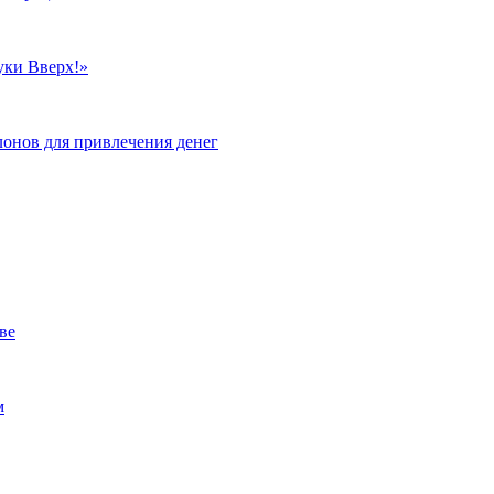
уки Вверх!»
лонов для привлечения денег
ве
м