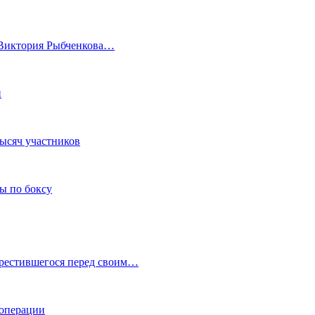
а Виктория Рыбченкова…
и
тысяч участников
ы по боксу
крестившегося перед своим…
 операции