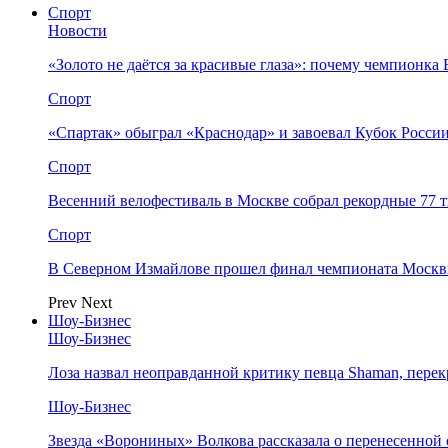
Спорт
Новости
«Золото не даётся за красивые глаза»: почему чемпионк
Спорт
«Спартак» обыграл «Краснодар» и завоевал Кубок Росси
Спорт
Весенний велофестиваль в Москве собрал рекордные 77 
Спорт
В Северном Измайлове прошел финал чемпионата Москв
Prev
Next
Шоу-Бизнес
Шоу-Бизнес
Лоза назвал неоправданной критику певца Shaman, пере
Шоу-Бизнес
Звезда «Ворониных» Волкова рассказала о перенесенной