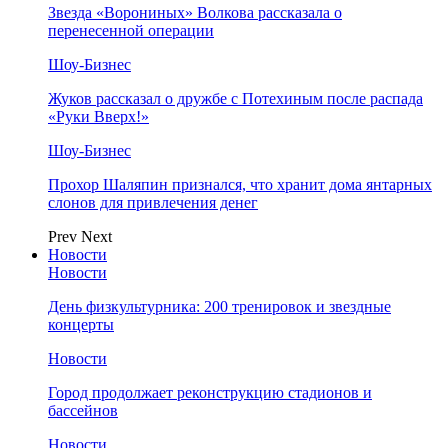
Звезда «Ворониных» Волкова рассказала о
перенесенной операции
Шоу-Бизнес
Жуков рассказал о дружбе с Потехиным после распада
«Руки Вверх!»
Шоу-Бизнес
Прохор Шаляпин признался, что хранит дома янтарных
слонов для привлечения денег
Prev
Next
Новости
Новости
День физкультурника: 200 тренировок и звездные
концерты
Новости
Город продолжает реконструкцию стадионов и
бассейнов
Новости