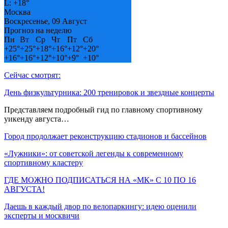
L:
+
18°
Москва
Воскресенье, 09 Август
Прогноз на неделю
Пн
Вт
Ср
Чт
Пт
Сб
+
25°
+
25°
+
18°
+
16°
+
12°
+
20°
+
16°
+
16°
+
12°
+
10°
+
9°
+
10°
Сейчас смотрят:
День физкультурника: 200 тренировок и звездные концерты
Представляем подробный гид по главному спортивному
уикенду августа…
Город продолжает реконструкцию стадионов и бассейнов
«Лужники»: от советской легенды к современному
спортивному кластеру
ГДЕ МОЖНО ПОДПИСАТЬСЯ НА «МК» С 10 ПО 16
АВГУСТА!
Даешь в каждый двор по велопаркингу: идею оценили
эксперты и москвичи