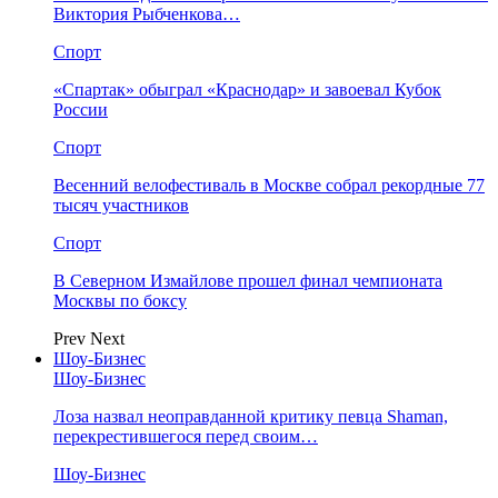
Виктория Рыбченкова…
Спорт
«Спартак» обыграл «Краснодар» и завоевал Кубок
России
Спорт
Весенний велофестиваль в Москве собрал рекордные 77
тысяч участников
Спорт
В Северном Измайлове прошел финал чемпионата
Москвы по боксу
Prev
Next
Шоу-Бизнес
Шоу-Бизнес
Лоза назвал неоправданной критику певца Shaman,
перекрестившегося перед своим…
Шоу-Бизнес