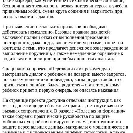
такие маркеры, как угнетенное психологическое состояние,
беспричинная тревожность, резкая потеря интереса к учебе и
привычным хобби, смена круга общения и закрытость при
использовании гаджетов.
При выявлении нескольких признаков необходимо
действовать немедленно. Базовые правила для детей
включают полный отказ от выполнения требований
посторонних, даже под давлением или угрозами, запрет на
контакты с теми, кто предлагает денежное вознаграждение за
выполнение поручений, а также немедленное обращение к
родителям и в полицию при любых попытках шантажа.
Специалисты проекта «Перезвони сам» рекомендуют
выстраивать диалог с ребенком на доверии вместо запретов,
поскольку мошенники побеждают, когда подросток боится
признаться в ошибке. Задача родителя – стать тем, к кому
ребенок придет в первую очередь, не опасаясь наказания.
На странице проекта доступна отдельная инструкция, как
мягко донести до детей важные правила, не запугивая и не
вызывая сопротивления. В разделе «Полезная информация»
также собраны практические руководства по защите
мобильных устройств от вирусов и спама, инструкции по
защите персональных данных, материалы о мошенничестве в
гейминге и с использованием дипфейк-технологий, а также