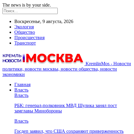
The news is by your side.
Воскресенье, 9 августа, 2026
Экология
Общество
Происшествия
Транспорт
KremlinMos - Новости
политики, новости москвы, новости общества, новости
экономики
Главная
Власть
Власть
РБК: генерал-полковник МВД Шулика занял пост
замглавы Минобороны
Власть
Госдеп заявил, что США сохраняют приверженность