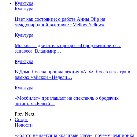
Культура
Культура
Цвет как состояние: о работе Анны Эйр на
международной выставке «Mellow Yellow»
Культура
Москва — двигатель прогрессаГород начинается с
занавеса: Владимир…
Культура
В Доме Лосева прошла лекция «А. Ф. Лосев и театр» в
рамках майской «Недели…
Культура
«Мосбилет» приглашает на спектакль о бродячих
артистах «Белый…
Prev
Next
Спорт
Новости
«Золото не даётся за красивые глаза»: почему чемпионка