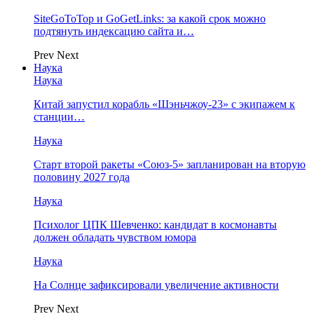
SiteGoToTop и GoGetLinks: за какой срок можно
подтянуть индексацию сайта и…
Prev
Next
Наука
Наука
Китай запустил корабль «Шэньчжоу-23» с экипажем к
станции…
Наука
Старт второй ракеты «Союз-5» запланирован на вторую
половину 2027 года
Наука
Психолог ЦПК Шевченко: кандидат в космонавты
должен обладать чувством юмора
Наука
На Солнце зафиксировали увеличение активности
Prev
Next