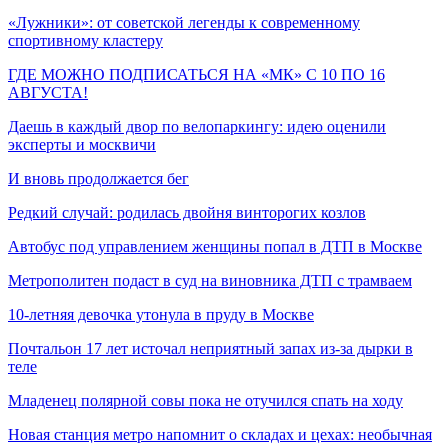
«Лужники»: от советской легенды к современному
спортивному кластеру
ГДЕ МОЖНО ПОДПИСАТЬСЯ НА «МК» С 10 ПО 16
АВГУСТА!
Даешь в каждый двор по велопаркингу: идею оценили
эксперты и москвичи
И вновь продолжается бег
Редкий случай: родилась двойня винторогих козлов
Автобус под управлением женщины попал в ДТП в Москве
Метрополитен подаст в суд на виновника ДТП с трамваем
10-летняя девочка утонула в пруду в Москве
Почтальон 17 лет источал неприятный запах из-за дырки в
теле
Младенец полярной совы пока не отучился спать на ходу
Новая станция метро напомнит о складах и цехах: необычная