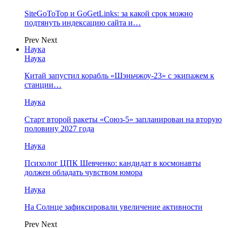
SiteGoToTop и GoGetLinks: за какой срок можно
подтянуть индексацию сайта и…
Prev
Next
Наука
Наука
Китай запустил корабль «Шэньчжоу-23» с экипажем к
станции…
Наука
Старт второй ракеты «Союз-5» запланирован на вторую
половину 2027 года
Наука
Психолог ЦПК Шевченко: кандидат в космонавты
должен обладать чувством юмора
Наука
На Солнце зафиксировали увеличение активности
Prev
Next