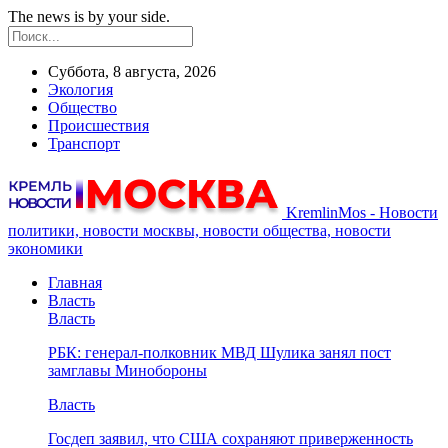
The news is by your side.
Суббота, 8 августа, 2026
Экология
Общество
Происшествия
Транспорт
KremlinMos - Новости
политики, новости москвы, новости общества, новости
экономики
Главная
Власть
Власть
РБК: генерал-полковник МВД Шулика занял пост
замглавы Минобороны
Власть
Госдеп заявил, что США сохраняют приверженность