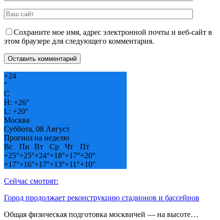
Сохраните мое имя, адрес электронной почты и веб-сайт в
этом браузере для следующего комментария.
+
24
°
C
H:
+
26°
L:
+
20°
Москва
Суббота, 08 Август
Прогноз на неделю
Вс
Пн
Вт
Ср
Чт
Пт
+
25°
+
25°
+
24°
+
18°
+
17°
+
20°
+
17°
+
16°
+
17°
+
13°
+
11°
+
10°
Сейчас смотрят:
Город продолжает реконструкцию стадионов и бассейнов
Общая физическая подготовка москвичей — на высоте…