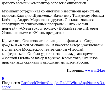
долгого времени композитор боролся с онкологией.
Музыкант сотрудничал со многими известными артистами,
включая Клавдию Шульженко, Валентину Толкунову, Иосифа
Кобзона, Андрея Миронова и других. Он также являлся
соведущим телевизионных программ «Клуб «Белый
попугай», «Суета вокруг рояля», «Добрый вечер с Игорем
Угольниковым» и «Жизнь прекрасна».
Кроме того, Оганезов исполнил роли в фильмах «След
дождя» и «Ключ от спальни». В качестве актера участвовал и
в спектакле Московского театра сатиры «Прощай,
конферансье!». Он был удостоен звания лауреата премии
«Золотой Остап» за юмор в музыке. Кроме того, Оганезов
признан заслуженным и народным артистом России.
Источник:
www.m24.ru
0
Поделится
Facebook
Twitter
Google+
ReddIt
WhatsApp
Pinterest
Эл.
адрес