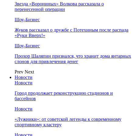
Звезда «Ворониных» Волкова рассказала о
перенесенной операции
Шоу-Бизнес
Жуков рассказал о дружбе с Потехиным после распада
«Руки Вверх!»
Шоу-Бизнес
Прохор Шаляпин признался, что хранит дома янтарных
слонов для привлечения денег
Prev
Next
Новости
Новости
Город продолжает реконструкцию стадионов и
бассейнов
Новости
«Лужники»: от советской легенды к современному
спортивному кластеру
Новости