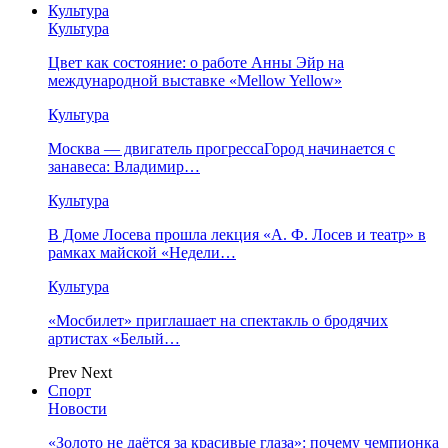
Культура
Культура
Цвет как состояние: о работе Анны Эйр на
международной выставке «Mellow Yellow»
Культура
Москва — двигатель прогрессаГород начинается с
занавеса: Владимир…
Культура
В Доме Лосева прошла лекция «А. Ф. Лосев и театр» в
рамках майской «Недели…
Культура
«Мосбилет» приглашает на спектакль о бродячих
артистах «Белый…
Prev
Next
Спорт
Новости
«Золото не даётся за красивые глаза»: почему чемпионка