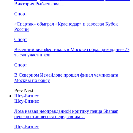
Виктория Рыбченкова…
Спорт
«Спартак» обыграл «Краснодар» и завоевал Кубок
России
Спорт
Весенний велофестиваль в Москве собрал рекордные 77
тысяч участников
Спорт
В Северном Измайлове прошел финал чемпионата
Москвы по боксу
Prev
Next
Шоу-Бизнес
Шоу-Бизнес
Лоза назвал неоправданной критику певца Shaman,
перекрестившегося перед своим…
Шоу-Бизнес