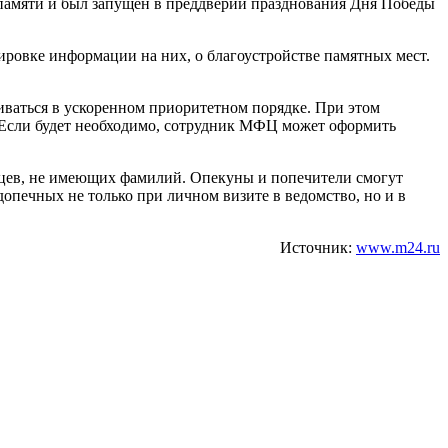
памяти и был запущен в преддверии празднования Дня Победы
тировке информации на них, о благоустройстве памятных мест.
иваться в ускоренном приоритетном порядке. При этом
 Если будет необходимо, сотрудник МФЦ может оформить
анцев, не имеющих фамилий. Опекуны и попечители смогут
допечных не только при личном визите в ведомство, но и в
Источник:
www.m24.ru