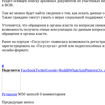
Раздел освящен поиску архивных документов об участниках В
в ВОВ.
Там же можно будет найти сведения о том, как искать данные 
Также граждане смогут узнать о мерах социальной поддержки ч
Уточняется, что обращения в органы власти по вопросам увек
возможность получить очные консультации по данным вопроса
обращение в органы власти.
Ранее на портале «Госуслуги» появилась возможность регистр
зарегистрировать на «Госуслугах» детей или недееспособных в
онлайн-формате.
0
Поделится
Facebook
Twitter
Google+
ReddIt
WhatsApp
Pinterest
Эл. 
Редакция
9050 записей
0 комментариев
Предыдущая запись