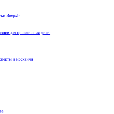
уки Вверх!»
лонов для привлечения денег
сперты и москвичи
ве