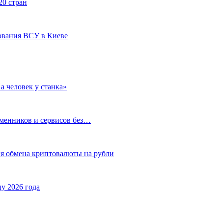
20 стран
ования ВСУ в Киеве
а человек у станка»
бменников и сервисов без…
ля обмена криптовалюты на рубли
у 2026 года