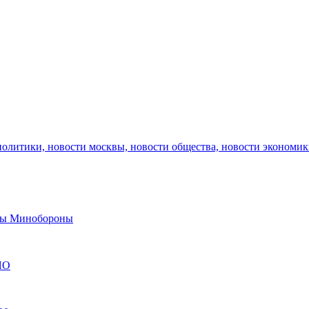
политики, новости москвы, новости общества, новости экономи
авы Минобороны
ЯО