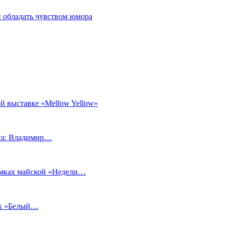
 обладать чувством юмора
й выставке «Mellow Yellow»
еса: Владимир…
рамках майской «Недели…
ах «Белый…