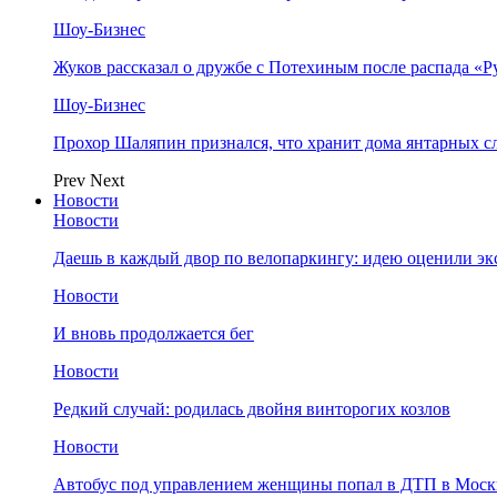
Шоу-Бизнес
Жуков рассказал о дружбе с Потехиным после распада «Р
Шоу-Бизнес
Прохор Шаляпин признался, что хранит дома янтарных с
Prev
Next
Новости
Новости
Даешь в каждый двор по велопаркингу: идею оценили эк
Новости
И вновь продолжается бег
Новости
Редкий случай: родилась двойня винторогих козлов
Новости
Автобус под управлением женщины попал в ДТП в Моск