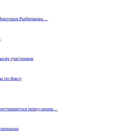
а Виктория Рыбченкова…
и
тысяч участников
ы по боксу
крестившегося перед своим…
 операции