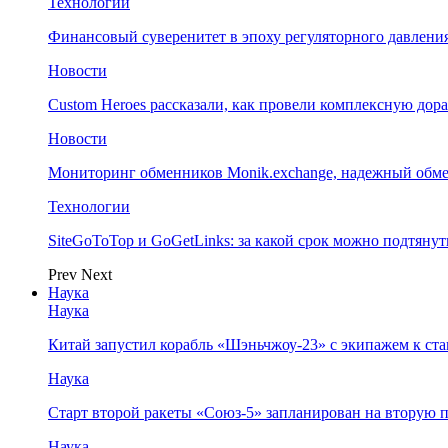
Технологии
Финансовый суверенитет в эпоху регуляторного давления
Новости
Custom Heroes рассказали, как провели комплексную дор
Новости
Мониторинг обменников Monik.exchange, надежный обм
Технологии
SiteGoToTop и GoGetLinks: за какой срок можно подтяну
Prev
Next
Наука
Наука
Китай запустил корабль «Шэньчжоу-23» с экипажем к с
Наука
Старт второй ракеты «Союз-5» запланирован на вторую 
Наука