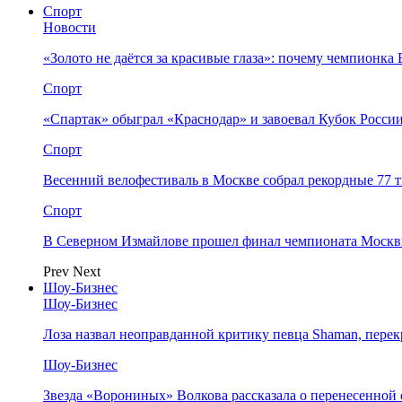
Спорт
Новости
«Золото не даётся за красивые глаза»: почему чемпионк
Спорт
«Спартак» обыграл «Краснодар» и завоевал Кубок Росси
Спорт
Весенний велофестиваль в Москве собрал рекордные 77 
Спорт
В Северном Измайлове прошел финал чемпионата Москв
Prev
Next
Шоу-Бизнес
Шоу-Бизнес
Лоза назвал неоправданной критику певца Shaman, пере
Шоу-Бизнес
Звезда «Ворониных» Волкова рассказала о перенесенной