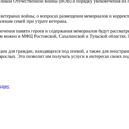
еликой Отечественной войны (ВОВ) и порядку увековечения их 
о ветеранах войны, о вопросах размещения мемориалов и коррек
ленам семей при утрате ветерана.
овечения памяти героев и содержания мемориалов будут рассматр
м можно в МФЦ Ростовской, Сахалинской и Тульской областях.
ации для граждан, находящихся под опекой, а также для иностр
зрослых. Это позволит им получать услуги в интересах своих по
адрес