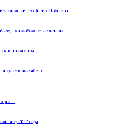
: технологический стек Roboex.cc
аботку автомобильного света на…
ен криптовалюты
ть индексацию сайта и…
танции…
половину 2027 года