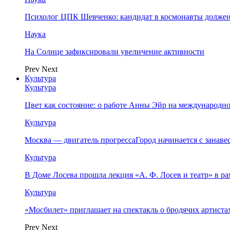
Психолог ЦПК Шевченко: кандидат в космонавты должен
Наука
На Солнце зафиксировали увеличение активности
Prev
Next
Культура
Культура
Цвет как состояние: о работе Анны Эйр на международно
Культура
Москва — двигатель прогрессаГород начинается с занав
Культура
В Доме Лосева прошла лекция «А. Ф. Лосев и театр» в 
Культура
«Мосбилет» приглашает на спектакль о бродячих артист
Prev
Next